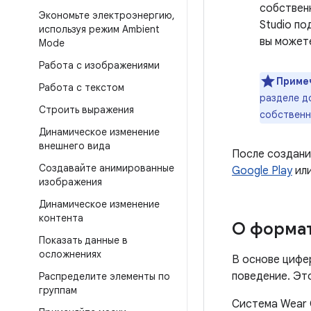
собствен
Экономьте электроэнергию
,
Studio п
используя режим Ambient
вы можете
Mode
Работа с изображениями
Приме
Работа с текстом
разделе д
Строить выражения
собственн
Динамическое изменение
внешнего вида
После создани
Создавайте анимированные
Google Play
или
изображения
Динамическое изменение
контента
О форма
Показать данные в
осложнениях
В основе цифе
поведение. Эт
Распределите элементы по
группам
Система Wear 