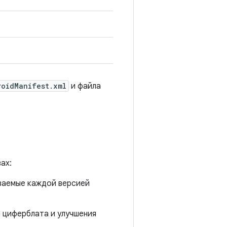
roidManifest.xml
и файла
ах:
ваемые каждой версией
и циферблата и улучшения