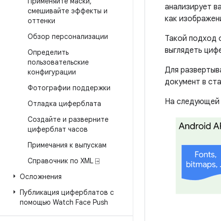
Применяйте маски
,
анализирует в
смешивайте эффекты и
как изображен
оттенки
Обзор персонализации
Такой подход о
выглядеть цифе
Определить
пользовательские
Для развертыв
конфигурации
документ в ст
Фотографии поддержки
На следующей 
Отладка циферблата
Создайте и разверните
циферблат часов
Примечания к выпускам
Справочник по XML ⍈
Осложнения
Публикация циферблатов с
помощью Watch Face Push