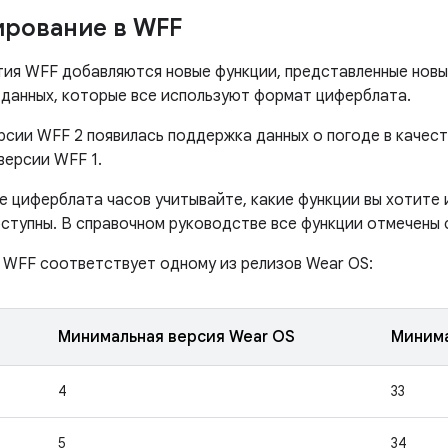
рование в WFF
тия WFF добавляются новые функции, представленные нов
 данных, которые все используют формат циферблата.
ерсии WFF 2 появилась поддержка данных о погоде в качес
 версии WFF 1.
е циферблата часов учитывайте, какие функции вы хотите и
оступны. В справочном руководстве все функции отмечены 
 WFF соответствует одному из релизов Wear OS:
Минимальная версия Wear OS
Минима
4
33
5
34