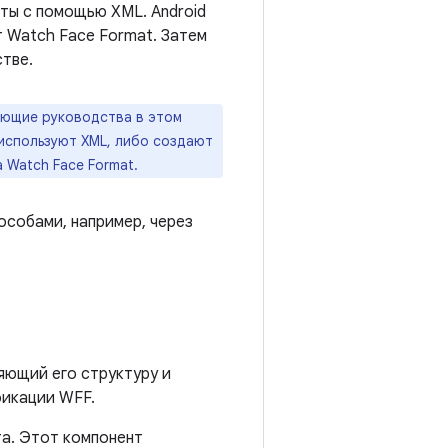
ты с помощью XML. Android
 Watch Face Format. Затем
стве.
ующие руководства в этом
используют XML, либо создают
Watch Face Format.
особами, например, через
яющий его структуру и
фикации WFF.
та. Этот компонент