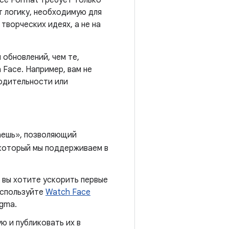
ce Format требует только
 логику, необходимую для
ворческих идеях, а не на
обновлений, чем те,
Face. Например, вам не
одительности или
чаешь», позволяющий
который мы поддерживаем в
и вы хотите ускорить первые
используйте
Watch Face
igma.
ю и публиковать их в