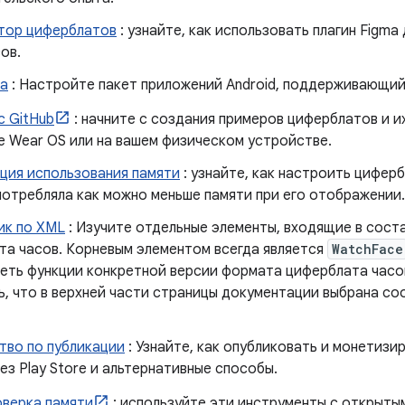
тор циферблатов
: узнайте, как использовать плагин Figm
ов.
а
: Настройте пакет приложений Android, поддерживающи
с GitHub
: начните с создания примеров циферблатов и и
е Wear OS или на вашем физическом устройстве.
ция использования памяти
: узнайте, как настроить цифер
потребляла как можно меньше памяти при его отображении.
ик по XML
: Изучите отдельные элементы, входящие в сост
та часов. Корневым элементом всегда является
WatchFace
еть функции конкретной версии формата циферблата часов
ь, что в верхней части страницы документации выбрана с
тво по публикации
: Узнайте, как опубликовать и монетизи
ез Play Store и альтернативные способы.
оверка памяти
: используйте эти инструменты с открыты