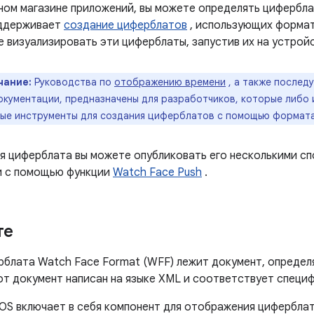
ном магазине приложений, вы можете определять цифербла
оддерживает
создание циферблатов
, использующих формат
 визуализировать эти циферблаты, запустив их на устрой
чание:
Руководства по
отображению времени
, а также послед
окументации, предназначены для разработчиков, которые либо 
ые инструменты для создания циферблатов с помощью формата 
я циферблата вы можете опубликовать его несколькими сп
 с помощью функции
Watch Face Push
.
те
рблата Watch Face Format (WFF) лежит документ, определ
от документ написан на языке XML и соответствует специ
OS включает в себя компонент для отображения цифербла