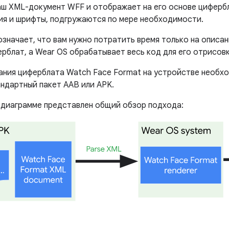
аш XML-документ WFF и отображает на его основе цифербл
ия и шрифты, подгружаются по мере необходимости.
значает, что вам нужно потратить время только на описан
рблат, а Wear OS обрабатывает весь код для его отрисовк
ания циферблата Watch Face Format на устройстве необх
андартный пакет AAB или APK.
диаграмме представлен общий обзор подхода: