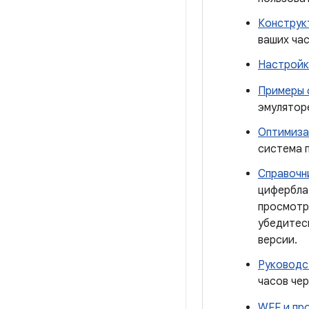
Конструк
ваших час
Настройк
Примеры 
эмулятор
Оптимиза
система 
Справочн
цифербла
просмотр
убедитес
версии.
Руководс
часов чер
WFF и пр