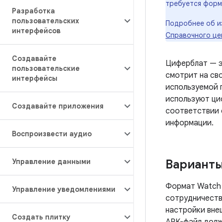
требуется форма
Разработка
пользовательских
Подробнее об и
интерфейсов
Справочного це
Создавайте
Циферблат — э
пользовательские
смотрит на сво
интерфейсы
используемой 
используют ци
Создавайте приложения
соответствии 
информации.
Воспроизвести аудио
Управление данными
Варианты
Формат Watch 
Управление уведомлениями
сотрудничеств
настройки внеш
Создать плитку