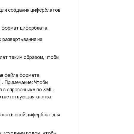
a для создания циферблатов
й формат циферблата.
х развертывания на
блат таким образом, чтобы
ав файла формата
. Примечание: Чтобы
 в справочнике по XML,
оответствующая кнопка
ровать свой циферблат для
м исходным кодом, чтобы