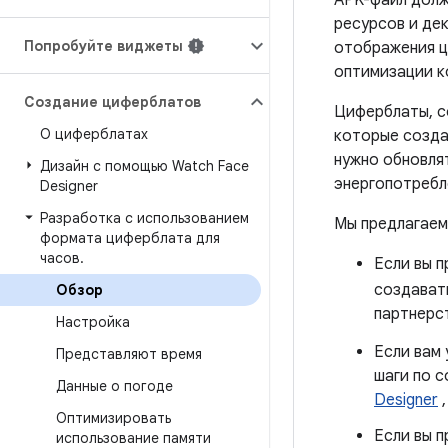
APK-файл долж
ресурсов и де
Попробуйте виджеты
отображения ц
оптимизации к
Создание циферблатов
Циферблаты, с
О циферблатах
которые созда
нужно обновля
Дизайн с помощью Watch Face
энергопотребл
Designer
Разработка с использованием
Мы предлагаем
формата циферблата для
часов
.
Если вы п
создават
Обзор
партнерс
Настройка
Если вам
Представляют время
шаги по 
Данные о погоде
Designer
,
Оптимизировать
Если вы п
использование памяти