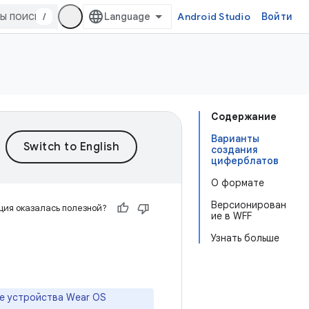
/
Android Studio
Войти
Содержание
Варианты
создания
циферблатов
О формате
Версионирован
ия оказалась полезной?
ие в WFF
Узнать больше
се устройства Wear OS