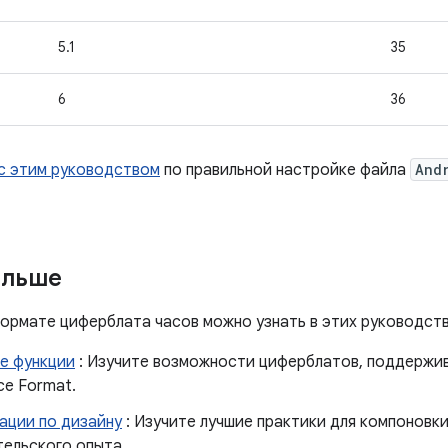
5.1
35
6
36
с этим руководством
по правильной настройке файла
And
ольше
ормате циферблата часов можно узнать в этих руководств
е функции
: Изучите возможности циферблатов, поддержи
ce Format.
ации по дизайну
: Изучите лучшие практики для компоновк
тельского опыта.