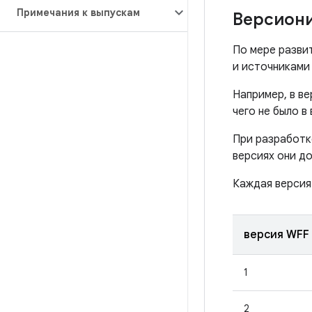
Примечания к выпускам
Версиони
По мере разви
и источниками
Например, в в
чего не было в
При разработк
версиях они д
Каждая версия
версия WFF
1
2