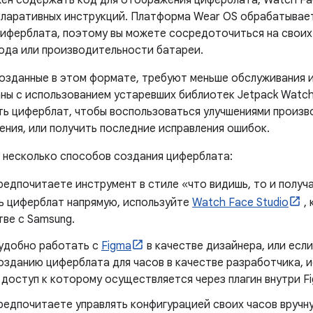
ен содержать код для отображения циферблата, Watch Fa
кларативных инструкций. Платформа Wear OS обрабатывает
иферблата, поэтому вы можете сосредоточиться на своих т
ода или производительности батареи.
озданные в этом формате, требуют меньше обслуживания и 
ны с использованием устаревших библиотек Jetpack Watch 
ть циферблат, чтобы воспользоваться улучшениями произв
ения, или получить последние исправления ошибок.
 несколько способов создания циферблата:
редпочитаете инструмент в стиле «что видишь, то и полу
ь циферблат напрямую, используйте
Watch Face Studio
, 
тве с Samsung.
 удобно работать с
Figma
в качестве дизайнера, или есл
созданию циферблата для часов в качестве разработчика, 
 доступ к которому осуществляется через плагин внутри F
редпочитаете управлять конфигурацией своих часов вручну