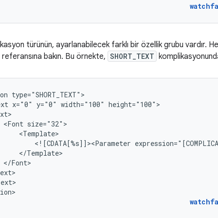
watchf
kasyon türünün, ayarlanabilecek farklı bir özellik grubu vardır. Her 
referansına bakın. Bu örnekte,
SHORT_TEXT
komplikasyonunda
on
ext
x="0"
y="0"
width="100"
<Font
<![CDATA[%s]]><Parameter
expression="[COMPLIC
ext>

ion>
watchf