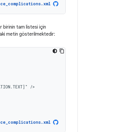
ace_complications.xml
birinin tam listesi için
ki metin gösterilmektedir:
ATION.TEXT]"
ace_complications.xml