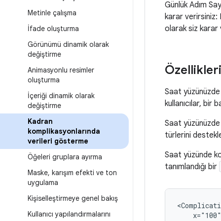
Günlük Adım Say
Metinle çalışma
karar verirsiniz
olarak siz karar 
İfade oluşturma
Görünümü dinamik olarak
değiştirme
Özellikle
Animasyonlu resimler
oluşturma
Saat yüzünüzde k
İçeriği dinamik olarak
kullanıcılar, bir 
değiştirme
Kadran
Saat yüzünüzde k
komplikasyonlarında
türlerini destekl
verileri gösterme
Saat yüzünde kom
Öğeleri gruplara ayırma
tanımlandığı bir
Maske
,
karışım efekti ve ton
uygulama
Kişiselleştirmeye genel bakış
<Complicati
Kullanıcı yapılandırmalarını
x="100