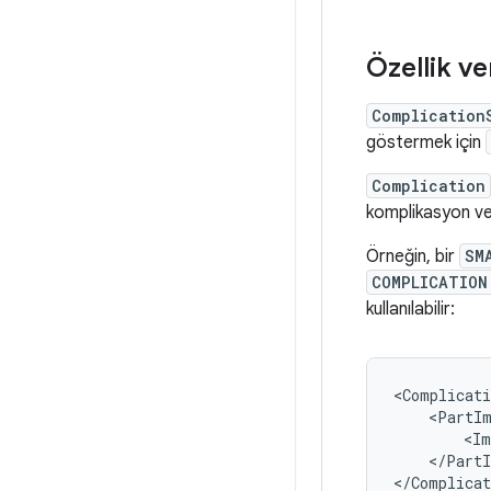
Özellik ve
Complication
göstermek için
Complication
komplikasyon veri
Örneğin, bir
SM
COMPLICATION
kullanılabilir:
<Complicati
<PartI
<Im
</PartI
</Complicat