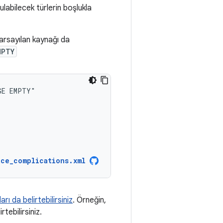
ulabilecek türlerin boşlukla
varsayılan kaynağı da
MPTY
GE
ace_complications.xml
rı da belirtebilirsiniz
. Örneğin,
tebilirsiniz.