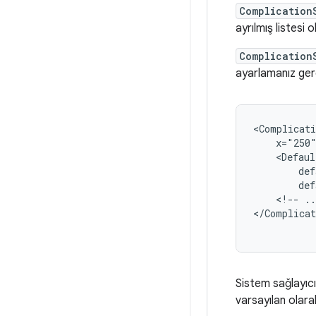
Complication
ayrılmış listesi 
Complication
ayarlamanız ger
<Complicati
x="250
def
<!--
..
</Complicat
Sistem sağlayıcıl
varsayılan olarak