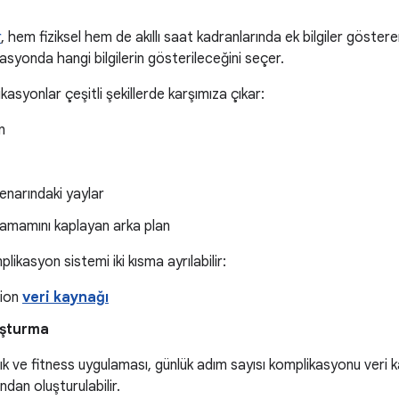
r
, hem fiziksel hem de akıllı saat kadranlarında ek bilgiler gösteren 
kasyonda hangi bilgilerin gösterileceğini seçer.
kasyonlar çeşitli şekillerde karşımıza çıkar:
n
enarındaki yaylar
amamını kaplayan arka plan
ikasyon sistemi iki kısma ayrılabilir:
tion
veri kaynağı
uşturma
lık ve fitness uygulaması, günlük adım sayısı komplikasyonu veri 
ndan oluşturulabilir.