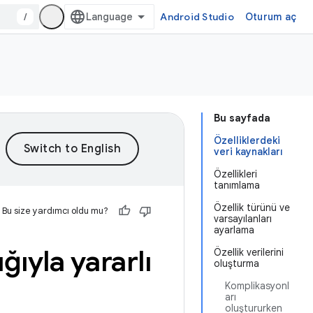
/
Android Studio
Oturum aç
Bu sayfada
Özelliklerdeki
veri kaynakları
Özellikleri
tanımlama
Özellik türünü ve
Bu size yardımcı oldu mu?
varsayılanları
ayarlama
ğıyla yararlı
Özellik verilerini
oluşturma
Komplikasyonl
arı
oluştururken