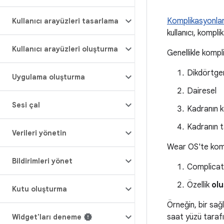
Komplikasyonla
Kullanıcı arayüzleri tasarlama
kullanıcı, kompli
Kullanıcı arayüzleri oluşturma
Genellikle kompli
Dikdörtge
Uygulama oluşturma
Dairesel
Sesi çal
Kadranın k
Kadranın t
Verileri yönetin
Wear OS'te kompl
Bildirimleri yönet
Complica
Özellik
ol
Kutu oluşturma
Örneğin, bir sağ
saat yüzü tarafı
Widget'ları deneme