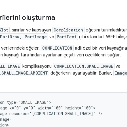
rilerini oluşturma
Slot
, sınırlar ve kapsayan
Complication
öğesini tanımladıktan
PartDraw, PartImage
ve
PartText
gibi standart WFF bileşen
verilerindeki öğeler,
COMPLICATION
adlı özel bir veri kaynağına 
 kaynağı tarafından ayarlanan çeşitli veri özelliklerini sağlar.
ALL_IMAGE
komplikasyonu
COMPLICATION.SMALL_IMAGE
ve
.SMALL_IMAGE_AMBIENT
değerlerini ayarlayabilir. Bunlar,
Imag
on
mage
x="0"
y="0"
width="100"
age
resource="[COMPLICATION.SMALL_IMAGE]"
mage>

ion>