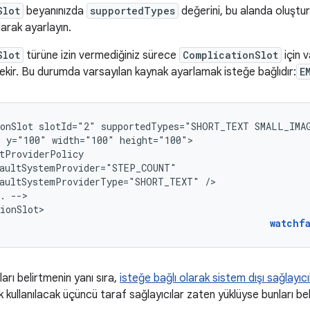
Slot
beyanınızda
supportedTypes
değerini, bu alanda oluştur
olarak ayarlayın.
Slot
türüne izin vermediğiniz sürece
ComplicationSlot
için 
ekir. Bu durumda varsayılan kaynak ayarlamak isteğe bağlıdır:
E
onSlot
slotId="2"
supportedTypes="SHORT_TEXT
SMALL_IMA
"
y="100"
width="100"
aultSystemProviderType="SHORT_TEXT"
.
-->

ionSlot>
watchf
arı belirtmenin yanı sıra,
isteğe bağlı olarak sistem dışı sağlayıcıla
 kullanılacak üçüncü taraf sağlayıcılar zaten yüklüyse bunları belir