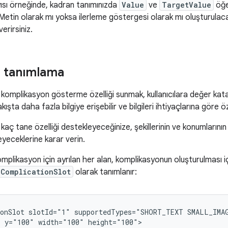
ısı örneğinde, kadran tanımınızda
Value
ve
TargetValue
öğel
: Metin olarak mı yoksa ilerleme göstergesi olarak mı oluşturula
verirsiniz.
ri tanımlama
omplikasyon gösterme özelliği sunmak, kullanıcılara değer kata
bakışta daha fazla bilgiye erişebilir ve bilgileri ihtiyaçlarına göre öz
aç tane özelliği destekleyeceğinize, şekillerinin ve konumlarının 
eyeceklerine karar verin.
plikasyon için ayrılan her alan, komplikasyonun oluşturulması için 
ComplicationSlot
olarak tanımlanır:
onSlot
slotId="1"
supportedTypes="SHORT_TEXT
SMALL_IMA
"
y="100"
width="100"