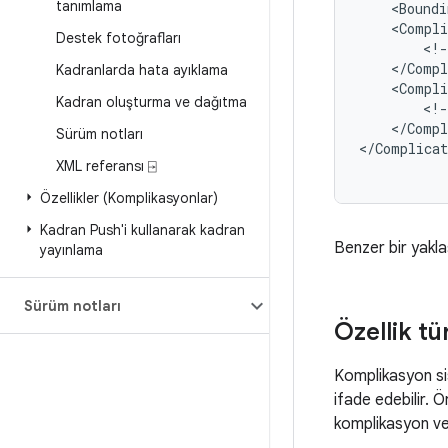
tanımlama
<Boundi
<Compli
Destek fotoğrafları
<!-
Kadranlarda hata ayıklama
<Compli
Kadran oluşturma ve dağıtma
<!-
</Compl
Sürüm notları
</Complicat
XML referansı ⍈
Özellikler (Komplikasyonlar)
Kadran Push'i kullanarak kadran
Benzer bir yaklaş
yayınlama
Sürüm notları
Özellik tü
Komplikasyon sis
ifade edebilir. 
komplikasyon ver