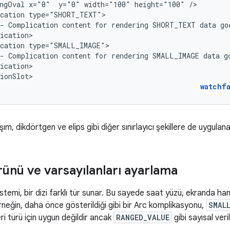
ngOval
x="0"
y="0"
width="100"
height="100"
cation
-
Complication
content
for
rendering
SHORT_TEXT
data
go
cation
-
Complication
content
for
rendering
SMALL_IMAGE
data
g
ication>

ionSlot>
watchf
ım, dikdörtgen ve elips gibi diğer sınırlayıcı şekillere de uygulanab
rünü ve varsayılanları ayarlama
temi, bir dizi farklı tür sunar. Bu sayede saat yüzü, ekranda hang
Örneğin, daha önce gösterildiği gibi bir Arc komplikasyonu,
SMAL
i türü için uygun değildir ancak
RANGED_VALUE
gibi sayısal veril