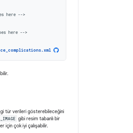
es
here
oes
here
ace_complications.xml
ilir.
i tür verileri gösterebileceğini
L_IMAGE
gibi resim tabanlı bir
er için çok iyi çalışabilir.