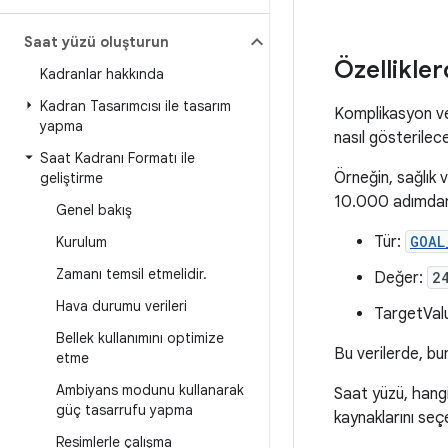
Saat yüzü oluşturun
Özellikler
Kadranlar hakkında
Kadran Tasarımcısı ile tasarım
Komplikasyon ver
yapma
nasıl gösterilece
Saat Kadranı Formatı ile
Örneğin, sağlık v
geliştirme
10.000 adımdan 2
Genel bakış
Tür:
GOAL
Kurulum
Zamanı temsil etmelidir
.
Değer:
2
Hava durumu verileri
TargetVal
Bellek kullanımını optimize
Bu verilerde, bu
etme
Ambiyans modunu kullanarak
Saat yüzü, hangi 
güç tasarrufu yapma
kaynaklarını seçe
Resimlerle çalışma