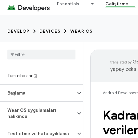
Essentials
Geliştirme
DEVELOP
DEVICES
WEAR OS
yapay zeka t
Tüm cihazlar ⍈
Başlama
Android Developer
Wear OS uygulamaları
Kadran
hakkında
verile
Test etme ve hata ayıklama