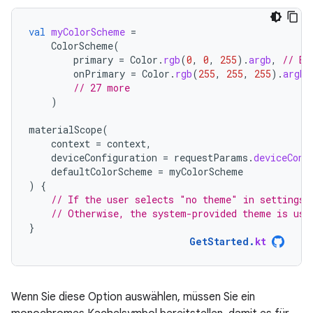
val
myColorScheme
=
ColorScheme
(
primary
=
Color
.
rgb
(
0
,
0
,
255
).
argb
,
// Bl
onPrimary
=
Color
.
rgb
(
255
,
255
,
255
).
argb
,
// 27 more
)
materialScope
(
context
=
context
,
deviceConfiguration
=
requestParams
.
deviceConf
defaultColorScheme
=
myColorScheme
)
{
// If the user selects "no theme" in settings,
// Otherwise, the system-provided theme is use
}
GetStarted
.
kt
Wenn Sie diese Option auswählen, müssen Sie ein