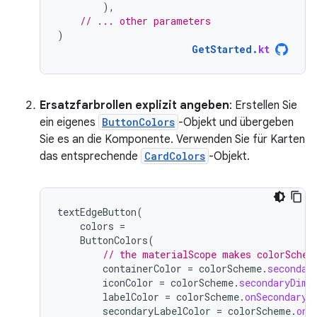
),
// ... other parameters
)
GetStarted
.
kt
Ersatzfarbrollen explizit angeben
: Erstellen Sie
ein eigenes
ButtonColors
-Objekt und übergeben
Sie es an die Komponente. Verwenden Sie für Karten
das entsprechende
CardColors
-Objekt.
textEdgeButton
(
colors
=
ButtonColors
(
// the materialScope makes colorSchem
containerColor
=
colorScheme
.
secondar
iconColor
=
colorScheme
.
secondaryDim
,
labelColor
=
colorScheme
.
onSecondary
,
secondaryLabelColor
=
colorScheme
.
onS