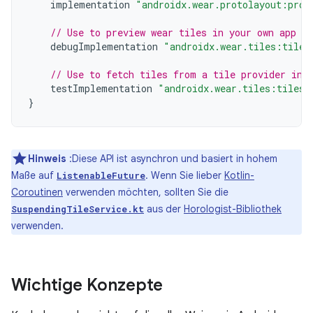
implementation
"androidx.wear.protolayout:prot
// Use to preview wear tiles in your own app
debugImplementation
"androidx.wear.tiles:tiles
// Use to fetch tiles from a tile provider in 
testImplementation
"androidx.wear.tiles:tiles-
}
Hinweis
:Diese API ist asynchron und basiert in hohem
Maße auf
. Wenn Sie lieber
Kotlin-
ListenableFuture
Coroutinen
verwenden möchten, sollten Sie die
aus der
Horologist-Bibliothek
SuspendingTileService.kt
verwenden.
Wichtige Konzepte