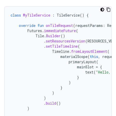
class
MyTileService
:
TileService
()
{
override
fun
onTileRequest
(
requestParams
:
Requ
Futures
.
immediateFuture
(
Tile
.
Builder
()
.
setResourcesVersion
(
RESOURCES_VER
.
setTileTimeline
(
Timeline
.
fromLayoutElement
(
materialScope
(
this
,
reques
primaryLayout
(
mainSlot
=
{
text
(
"Hello, W
}
)
}
)
)
.
build
()
)