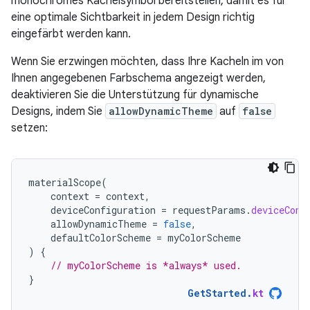
monochromes Kachelsymbol bereitstellen, damit es für
eine optimale Sichtbarkeit in jedem Design richtig
eingefärbt werden kann.
Wenn Sie erzwingen möchten, dass Ihre Kacheln im von
Ihnen angegebenen Farbschema angezeigt werden,
deaktivieren Sie die Unterstützung für dynamische
Designs, indem Sie
allowDynamicTheme
auf
false
setzen:
materialScope
(
context
=
context
,
deviceConfiguration
=
requestParams
.
deviceConf
allowDynamicTheme
=
false
,
defaultColorScheme
=
myColorScheme
)
{
// myColorScheme is *always* used.
}
GetStarted
.
kt