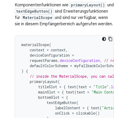
Komponentenfunktionen wie
primaryLayout()
und
textEdgeButton()
sind Erweiterungsfunktionen
für
MaterialScope
und sind nur verfügbar, wenn
sie in diesem Empfängerbereich aufgerufen werden.
materialScope
(
context
=
context
,
deviceConfiguration
=
requestParams
.
deviceConfiguration
,
// req
defaultColorScheme
=
myFallbackColorSchem
)
{
// inside the MaterialScope, you can call
primaryLayout
(
titleSlot
=
{
text
(
text
=
"Title"
.
lay
mainSlot
=
{
text
(
text
=
"Main Conten
bottomSlot
=
{
textEdgeButton
(
labelContent
=
{
text
(
"Action
onClick
=
clickable
()