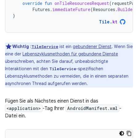
override
fun
onTileResourcesRequest
(
requestPar
Futures
.
immediateFuture
(
Resources
.
Builder
(
}
Tile
.
kt
Wichtig
:
ist ein
gebundener Dienst
. Wenn Sie
TileService
eine der
Lebenszyklusmethoden für gebundene Dienste
überschreiben, achten Sie darauf, unbeabsichtigte
Interaktionen mit den
-spezifischen
TileService
Lebenszyklusmethoden zu vermeiden, die in einem separaten
asynchronen Thread aufgerufen werden.
Fügen Sie als Nächstes einen Dienst in das
<application>
-Tag Ihrer
AndroidManifest.xml
-
Datei ein.