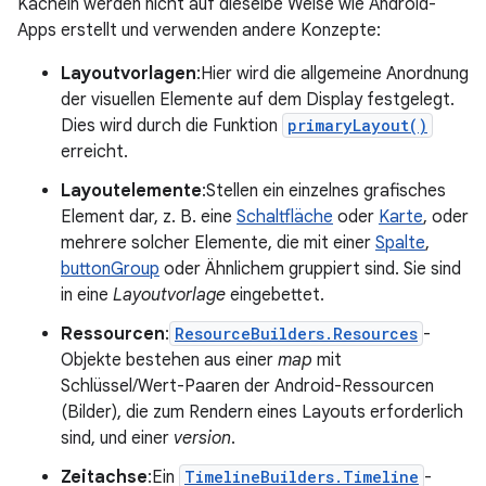
Kacheln werden nicht auf dieselbe Weise wie Android-
Apps erstellt und verwenden andere Konzepte:
Layoutvorlagen
:Hier wird die allgemeine Anordnung
der visuellen Elemente auf dem Display festgelegt.
Dies wird durch die Funktion
primaryLayout()
erreicht.
Layoutelemente
:Stellen ein einzelnes grafisches
Element dar, z. B. eine
Schaltfläche
oder
Karte
, oder
mehrere solcher Elemente, die mit einer
Spalte
,
buttonGroup
oder Ähnlichem gruppiert sind. Sie sind
in eine
Layoutvorlage
eingebettet.
Ressourcen
:
ResourceBuilders.Resources
-
Objekte bestehen aus einer
map
mit
Schlüssel/Wert-Paaren der Android-Ressourcen
(Bilder), die zum Rendern eines Layouts erforderlich
sind, und einer
version
.
Zeitachse
:Ein
TimelineBuilders.Timeline
-