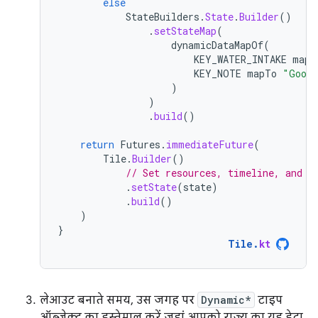
else
StateBuilders
.
State
.
Builder
()
.
setStateMap
(
dynamicDataMapOf
(
KEY_WATER_INTAKE
mapT
KEY_NOTE
mapTo
"Good
)
)
.
build
()
return
Futures
.
immediateFuture
(
Tile
.
Builder
()
// Set resources, timeline, and o
.
setState
(
state
)
.
build
()
)
}
Tile
.
kt
लेआउट बनाते समय, उस जगह पर
Dynamic*
टाइप
ऑब्जेक्ट का इस्तेमाल करें जहां आपको राज्य का यह डेटा