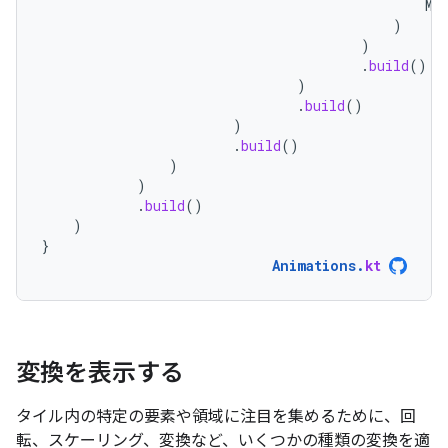
Mo
)
)
.
build
()
)
.
build
()
)
.
build
()
)
)
.
build
()
)
}
Animations
.
kt
変換を表示する
タイル内の特定の要素や領域に注目を集めるために、回
転、スケーリング、変換など、いくつかの種類の変換を適