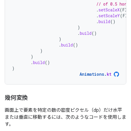
// of 0.5 hori
.
setScaleX
(
Flo
.
setScaleY
(
Flo
.
build
()
)
.
build
()
)
.
build
()
)
)
.
build
()
)
Animations
.
kt
幾何変換
画面上で要素を特定の数の密度ピクセル（dp）だけ水平
または垂直に移動するには、次のようなコードを使用しま
す。