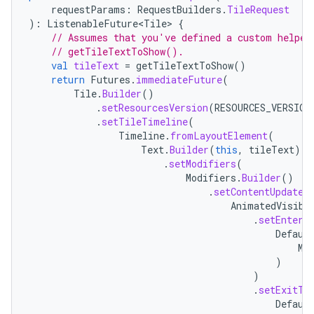
requestParams
:
RequestBuilders
.
TileRequest
):
ListenableFuture<Tile>
{
// Assumes that you've defined a custom helper
// getTileTextToShow().
val
tileText
=
getTileTextToShow
()
return
Futures
.
immediateFuture
(
Tile
.
Builder
()
.
setResourcesVersion
(
RESOURCES_VERSION
.
setTileTimeline
(
Timeline
.
fromLayoutElement
(
Text
.
Builder
(
this
,
tileText
)
.
setModifiers
(
Modifiers
.
Builder
()
.
setContentUpdateA
AnimatedVisibi
.
setEnterT
Defaul
Mo
)
)
.
setExitTr
Defaul