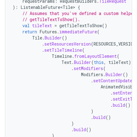
requestParams
:
RequestBuilders
.
TileRequest
):
ListenableFuture<Tile>
{
// Assumes that you've defined a custom helper
// getTileTextToShow().
val
tileText
=
getTileTextToShow
()
return
Futures
.
immediateFuture
(
Tile
.
Builder
()
.
setResourcesVersion
(
RESOURCES_VERSION
.
setTileTimeline
(
Timeline
.
fromLayoutElement
(
Text
.
Builder
(
this
,
tileText
)
.
setModifiers
(
Modifiers
.
Builder
()
.
setContentUpdateA
AnimatedVisibi
.
setEnterT
.
setExitTr
.
build
()
)
.
build
()
)
.
build
()
)