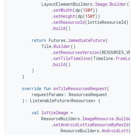
LayoutElementBuilders
.
Image
.
Builder
()
.
setWidth
(
dp
(
150f
))
.
setHeight
(
dp
(
150f
))
.
setResourceId
(
lottieResourceId
)
.
build
()
return
Futures
.
immediateFuture
(
Tile
.
Builder
()
.
setResourcesVersion
(
RESOURCES_VER
.
setTileTimeline
(
Timeline
.
fromLay
.
build
()
)
}
override
fun
onTileResourcesRequest
(
requestParams
:
ResourcesRequest
):
ListenableFuture<Resources>
{
val
lottieImage
=
ResourceBuilders
.
ImageResource
.
Builder
.
setAndroidLottieResourceByResId
(
ResourceBuilders
.
AndroidLottie