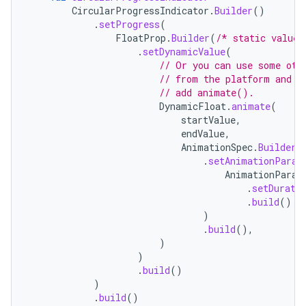
CircularProgressIndicator
.
Builder
()
.
setProgress
(
FloatProp
.
Builder
(
/* static value 
.
setDynamicValue
(
// Or you can use some oth
// from the platform and t
// add animate().
DynamicFloat
.
animate
(
startValue
,
endValue
,
AnimationSpec
.
Builder
(
.
setAnimationParam
AnimationParam
.
setDurati
.
build
()
)
.
build
(),
)
)
.
build
()
)
.
build
()