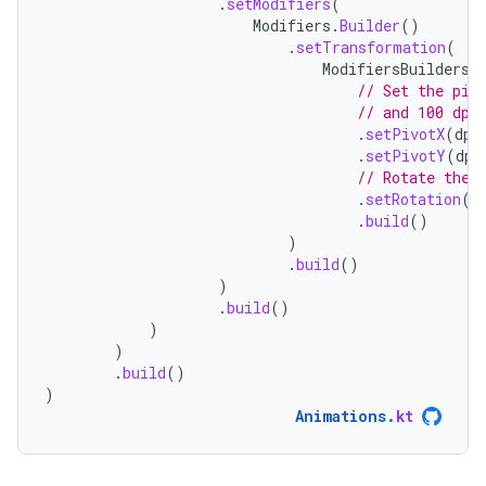
.
setModifiers
(
Modifiers
.
Builder
()
.
setTransformation
(
ModifiersBuilders
.
// Set the piv
// and 100 dp 
.
setPivotX
(
dp
(
.
setPivotY
(
dp
(
// Rotate the 
.
setRotation
(
d
.
build
()
)
.
build
()
)
.
build
()
)
)
.
build
()
)
Animations
.
kt