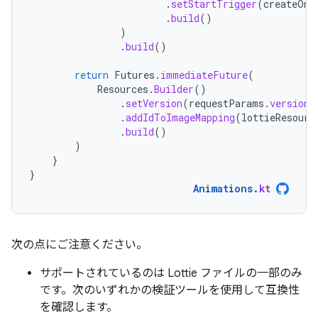
.
setStartTrigger
(
createOnV
.
build
()
)
.
build
()
return
Futures
.
immediateFuture
(
Resources
.
Builder
()
.
setVersion
(
requestParams
.
version
)
.
addIdToImageMapping
(
lottieResourc
.
build
()
)
}
}
Animations
.
kt
次の点にご注意ください。
サポートされているのは Lottie ファイルの一部のみ
です。次のいずれかの検証ツールを使用して互換性
を確認します。