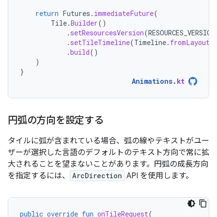
return
Futures
.
immediateFuture
(
Tile
.
Builder
()
.
setResourcesVersion
(
RESOURCES_VERSION
.
setTileTimeline
(
Timeline
.
fromLayoutE
.
build
()
)
}
Animations
.
kt
円弧の方向を設定する
タイルに弧が含まれている場合、弧の線やテキストがユー
ザーが選択した言語のデフォルトのテキスト方向で常に拡
大されることを望まないことがあります。円弧の成長方向
を指定するには、
ArcDirection
API を使用します。
public
override
fun
onTileRequest
(