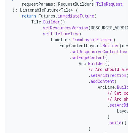
requestParams
:
RequestBuilders
.
TileRequest
):
ListenableFuture<Tile>
{
return
Futures
.
immediateFuture
(
Tile
.
Builder
()
.
setResourcesVersion
(
RESOURCES_VERSION
.
setTileTimeline
(
Timeline
.
fromLayoutElement
(
EdgeContentLayout
.
Builder
(
devi
.
setResponsiveContentInset
.
setEdgeContent
(
Arc
.
Builder
()
// Arc should alwa
.
setArcDirection
(
L
.
addContent
(
ArcLine
.
Builde
// Set col
// Arc sho
.
setArcDir
Layout
)
.
build
()
)