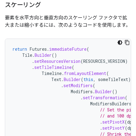
スケーリング
要素を水平方向と垂直方向のスケーリング ファクタで拡
大または縮小するには、次のようなコードを使用します。
return
Futures
.
immediateFuture
(
Tile
.
Builder
()
.
setResourcesVersion
(
RESOURCES_VERSION
)
.
setTileTimeline
(
Timeline
.
fromLayoutElement
(
Text
.
Builder
(
this
,
someTileText
)
.
setModifiers
(
Modifiers
.
Builder
()
.
setTransformation
(
ModifiersBuilders
.
// Set the piv
// and 100 dp 
.
setPivotX
(
dp
(
.
setPivotY
(
dp
(
// Shrink the 