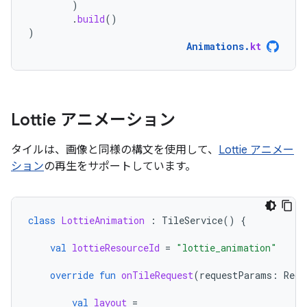
)
.
build
()
)
Animations
.
kt
Lottie アニメーション
タイルは、画像と同様の構文を使用して、
Lottie アニメー
ション
の再生をサポートしています。
class
LottieAnimation
:
TileService
()
{
val
lottieResourceId
=
"lottie_animation"
override
fun
onTileRequest
(
requestParams
:
Requ
val
layout
=