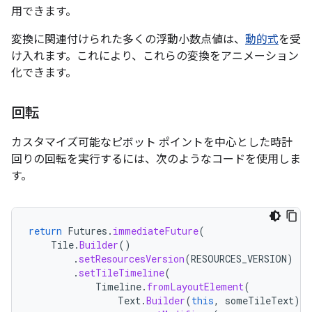
用できます。
変換に関連付けられた多くの浮動小数点値は、
動的式
を受
け入れます。これにより、これらの変換をアニメーション
化できます。
回転
カスタマイズ可能なピボット ポイントを中心とした時計
回りの回転を実行するには、次のようなコードを使用しま
す。
return
Futures
.
immediateFuture
(
Tile
.
Builder
()
.
setResourcesVersion
(
RESOURCES_VERSION
)
.
setTileTimeline
(
Timeline
.
fromLayoutElement
(
Text
.
Builder
(
this
,
someTileText
)