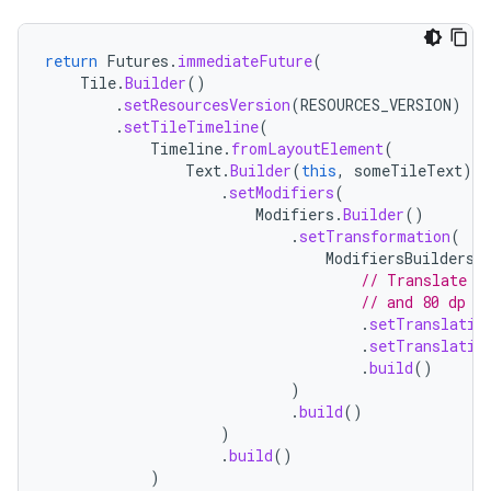
return
Futures
.
immediateFuture
(
Tile
.
Builder
()
.
setResourcesVersion
(
RESOURCES_VERSION
)
.
setTileTimeline
(
Timeline
.
fromLayoutElement
(
Text
.
Builder
(
this
,
someTileText
)
.
setModifiers
(
Modifiers
.
Builder
()
.
setTransformation
(
ModifiersBuilders
.
// Translate (
// and 80 dp d
.
setTranslatio
.
setTranslatio
.
build
()
)
.
build
()
)
.
build
()
)