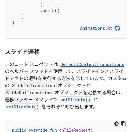
)
.
build
()
)
}
Animations
.
kt
スライド遷移
このコード スニペットは
DefaultContentTransitions
のヘルパー メソッドを使用して、スライドインとスライ
ドアウトの遷移を実行する方法を示しています。カスタム
の
SlideInTransition
オブジェクトと
SlideOutTransition
オブジェクトを定義する場合は、
遷移セッター メソッドで
setSlideIn()
と
setSlideOut()
をそれぞれ呼び出します。
public
override
fun
onTileRequest
(