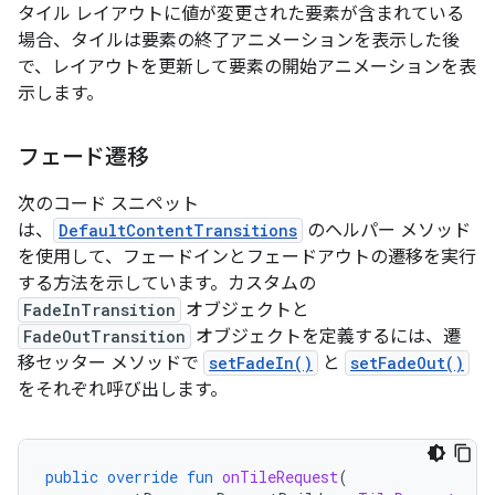
タイル レイアウトに値が変更された要素が含まれている
場合、タイルは要素の終了アニメーションを表示した後
で、レイアウトを更新して要素の開始アニメーションを表
示します。
フェード遷移
次のコード スニペット
は、
DefaultContentTransitions
のヘルパー メソッド
を使用して、フェードインとフェードアウトの遷移を実行
する方法を示しています。カスタムの
FadeInTransition
オブジェクトと
FadeOutTransition
オブジェクトを定義するには、遷
移セッター メソッドで
setFadeIn()
と
setFadeOut()
をそれぞれ呼び出します。
public
override
fun
onTileRequest
(