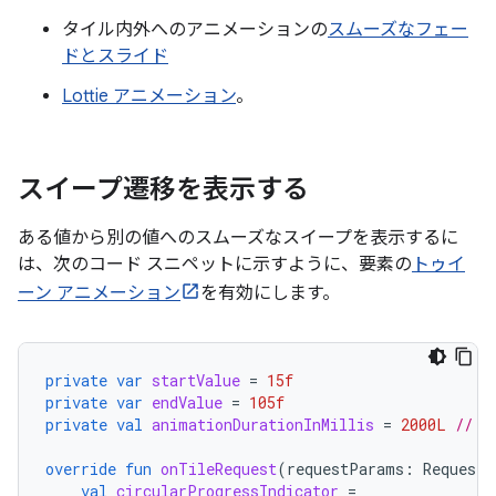
タイル内外へのアニメーションの
スムーズなフェー
ドとスライド
Lottie アニメーション
。
スイープ遷移を表示する
ある値から別の値へのスムーズなスイープを表示するに
は、次のコード スニペットに示すように、要素の
トゥイ
ーン アニメーション
を有効にします。
private
var
startValue
=
15f
private
var
endValue
=
105f
private
val
animationDurationInMillis
=
2000L
// 2
override
fun
onTileRequest
(
requestParams
:
RequestB
val
circularProgressIndicator
=