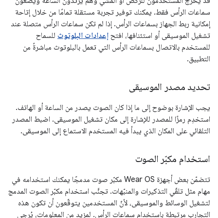
قد يخرج المستخدمون للركض أو المشي وهم يرتدون الساعة ويضعون
سماعات الرأس فقط. يمكنك توفير تجربة مستقلة تمامًا من خلال إتاحة
إمكانية ربط الجهاز بسماعات الرأس. إذا لم تكن سماعات الرأس متصلة عند
تشغيل الموسيقى أو استئنافها، افتح
إعدادات البلوتوث
للسماح
للمستخدم بالاتصال بسماعات الرأس التي تعمل بالبلوتوث مباشرةً من
التطبيق.
تحديد مصدر الموسيقى
يجب الإشارة بوضوح إلى ما إذا كان الصوت يصدر من الساعة أو الهاتف.
استخدِم رمزًا للمصدر للإشارة إلى مكان تشغيل الموسيقى. اضبط المصدر
التلقائي على المكان الذي يبدأ فيه المستخدم الاستماع إلى الموسيقى.
استخدام مكبّر الصوت
تتضمّن بعض أجهزة Wear OS مكبّر صوت مدمجًا يمكنك استخدامه في
مهام مثل تلقّي التذكيرات والمنبّهات. تجنَّب استخدام مكبّر الصوت المدمج
لتشغيل الوسائط والموسيقى، لأنّ المستخدمين يتوقّعون أن تكون هذه
التجارب مرتبطة باستخدام سماعات الرأس. لمزيد من المعلومات، يُرجى