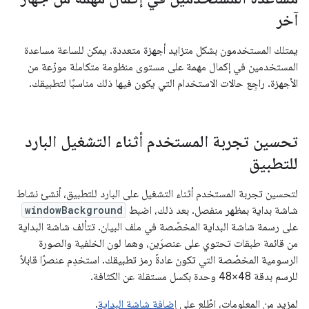
آخر
يمتلك المستخدمون بشكل متزايد أجهزة متعددة. يمكن للساعة مساعدة
المستخدمين في إكمال مهمة على مستوى منظومة متكاملة موزّعة من
الأجهزة. راجِع حالات الاستخدام التي يكون فيها ذلك مناسبًا لتطبيقك.
تحسين تجربة المستخدم أثناء التشغيل البارد
للتطبيق
لتحسين تجربة المستخدم أثناء التشغيل على البارد للتطبيق، أنشئ نشاط
شاشة بداية بمظهر منفصل. بعد ذلك، اضبط
windowBackground
على رسمة شاشة البداية المخصّصة في ملف البيان. تتألف شاشة البداية
من قائمة طبقات تحتوي على عنصرَين، وهما لون الخلفية والصورة
الرسومية المخصّصة التي تكون عادةً رمز تطبيقك. استخدِم عنصرًا قابلاً
للرسم بدقة 48×48 وحدة بكسل مستقلة عن الكثافة.
لمزيد من المعلومات، اطّلِع على
إضافة شاشة البداية
.