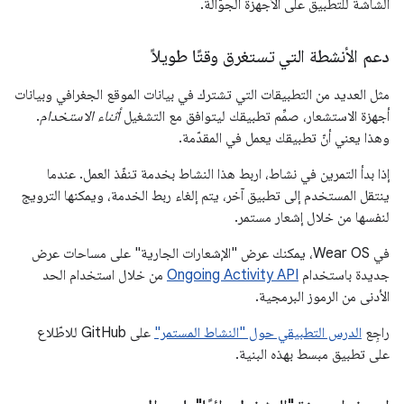
الشاشة للتطبيق على الأجهزة الجوّالة.
دعم الأنشطة التي تستغرق وقتًا طويلاً
مثل العديد من التطبيقات التي تشترك في بيانات الموقع الجغرافي وبيانات
أجهزة الاستشعار، صمِّم تطبيقك ليتوافق مع التشغيل
أثناء الاستخدام
.
وهذا يعني أنّ تطبيقك يعمل في المقدّمة.
إذا بدأ التمرين في نشاط، اربط هذا النشاط بخدمة تنفّذ العمل. عندما
ينتقل المستخدم إلى تطبيق آخر، يتم إلغاء ربط الخدمة، ويمكنها الترويج
لنفسها من خلال إشعار مستمر.
في Wear OS، يمكنك عرض "الإشعارات الجارية" على مساحات عرض
جديدة باستخدام
Ongoing Activity API
من خلال استخدام الحد
الأدنى من الرموز البرمجية.
راجِع
الدرس التطبيقي حول "النشاط المستمر"
على GitHub للاطّلاع
على تطبيق مبسط بهذه البنية.