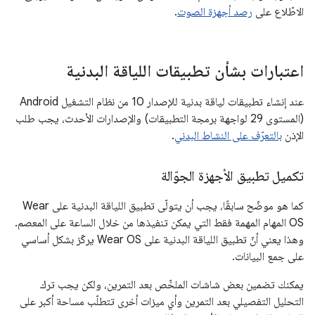
الاطّلاع على
رصد أجهزة الصوت
.
اعتبارات بشأن تطبيقات اللياقة البدنية
عند إنشاء تطبيقات لياقة بدنية للإصدار 10 من نظام التشغيل Android
(المستوى 29 لواجهة برمجة التطبيقات) والإصدارات الأحدث، يجب طلب
الإذن
بالتعرّف على النشاط البدني
.
تكميل تطبيق الأجهزة الجوّالة
كما هو موضّح سابقًا، يجب أن يتولّى تطبيق اللياقة البدنية على Wear
OS المهام المهمة فقط التي يمكن تنفيذها من خلال الساعة على المعصم.
وهذا يعني أنّ تطبيق اللياقة البدنية على Wear OS يركّز بشكل أساسي
على جمع البيانات.
يمكنك تضمين بعض شاشات الملخّص بعد التمرين، ولكن يجب ترك
التحليل التفصيلي بعد التمرين وأي ميزات أخرى تتطلّب مساحة أكبر على