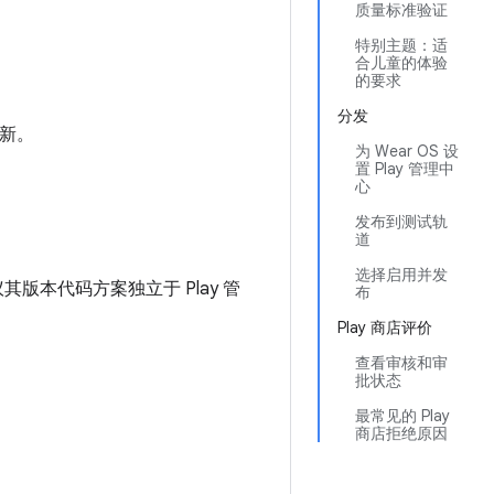
质量标准验证
特别主题：适
合儿童的体验
的要求
分发
更新。
为 Wear OS 设
置 Play 管理中
心
发布到测试轨
道
选择启用并发
版本代码方案独立于 Play 管
布
Play 商店评价
查看审核和审
批状态
最常见的 Play
商店拒绝原因