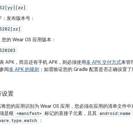
52[yy][zz]
字：发布版本号：
5202[zz]
您的 Wear OS 应用版本：
520203
 APK，而且还有手机 APK，则必须使用
多 APK 交付方式
来管
参阅
多 APK 的规则
；如需验证您的 Gradle 配置是否正确设置
行设置
 商店将您的应用识别为 Wear OS 应用，您必须在应用的清单文件
必须是根
<manifest>
标记的直接子元素，且其
android:name
ware.type.watch
：