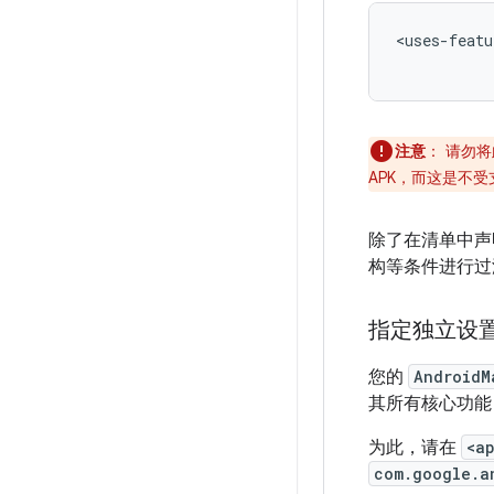
<uses-featu
注意
：
请勿将
APK，而这是不
除了在清单中
构等条件进行过
指定独立设
您的
AndroidM
其所有核心功能
为此，请在
<a
com.google.a