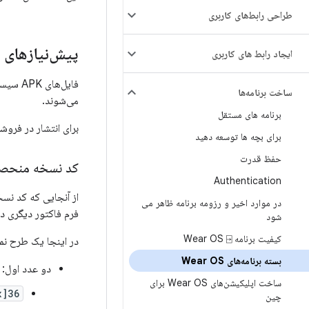
طراحی رابط‌های کاربری
پیش‌نیازهای 
ایجاد رابط های کاربری
ساخت برنامه‌ها
می‌شوند.
برنامه های مستقل
برای انتشار در فروشگاه Play، فایل‌های APK سیستم عامل Wear OS باید شرایط زیر ر
برای بچه ها توسعه دهید
حفظ قدرت
کد نسخه منحصر 
Authentication
در موارد اخیر و رزومه برنامه ظاهر می
فرم فاکتور دیگری در کنسول y
شود
کیفیت برنامه Wear OS ⍈
در اینجا یک طرح نم
بسته برنامه‌های Wear OS
دو عدد اول:
ساخت اپلیکیشن‌های Wear OS برای
36[xxx][yy][zz]
چین