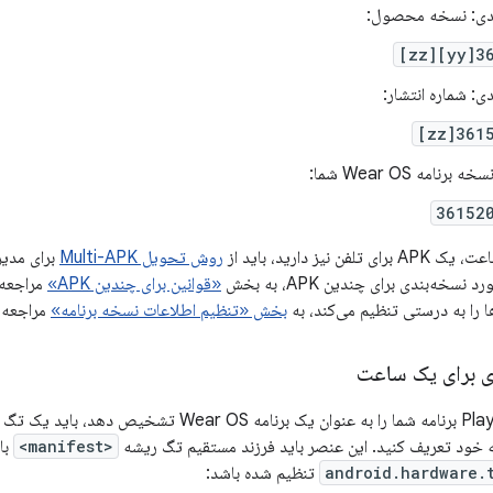
عدی: نسخه محصول:
3615
ی: شماره انتشار:
36152
رنامه Wear OS شما:
36152
روش تحویل Multi-APK
برای مدیر
سخه‌بندی برای چندین APK، به بخش
«قوانین برای چندین APK»
مراجعه ک
بخش «تنظیم اطلاعات نسخه برنامه»
مراجعه 
ی برای یک ساعت
ه خود تعریف کنید. این عنصر باید فرزند مستقیم تگ ریشه
<manifest>
با
android.hardware.
تنظیم شده باشد: