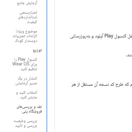
آزمایش جامع
اعتبارسنجی
استانداردهای
کیفیت
موضوع ویژه:
فایل‌های APK سیستم‌عامل Wear OS از فایل‌های APK موبایل جدا هستند و به‌طور مستقل از داخل کنسول Play آپلود و به‌روزرسانی
الزامات تجربیات
دوستدار کودک
توزیع
کنسول Play را
برای Wear OS
تنظیم کنید
انتشار در یک
مسیر آزمایشی
ه می‌کنیم که طرح کد نسخه آن مستقل از هر
انتخاب کنید و
منتشر کنید
نقد و بررسی‌های
فروشگاه پلی
بررسی وضعیت
بررسی و تأیید