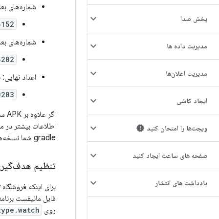
شماره‌های ب
پخش صدا
2[yy][zz]
شماره‌های بعد
مدیریت داده ها
02[zz]
مدیریت اعلان‌ها
اعداد نهایی: نسخه ب
0203
ایجاد کاشی
اگر علاوه بر APK ساعت، یک APK برای تلفن نیز دارید، باید از
اطلاعات بیشتر در مورد ن
ویجت‌ها را امتحان کنید
gradle شما نسخه‌ها را به درستی تنظیم می‌کند، به
صفحه های ساعت ایجاد کنید
تنظیم هدف‌گیر
یادداشت های انتشار
برای اینکه فروشگاه Play برنامه شما را به عنوان یک برنامه Wear OS تشخیص دهد، باید یک تگ
فایل مانیفست برنام
روی
type.watch