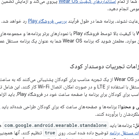
 شما از تمام
استانداردهای کیفیت Wear OS
پیروی می‌کند و آزمایش تضمین کی
ومی انجام دهید.
 رعایت نشوند، برنامه شما در طول فرآیند
بررسی فروشگاه Play
رد خواهد شد.
برنامه‌های Wear OS با کیفیت بالا توسط فروشگاه Play با نمودارهای بر
شرایط بودن برای این موارد، مطمئن شوید که برنامه Wear OS شما
زامات تجربیات دوستدار کودک
دستگاه‌های منتخب در Wear OS از یک تجربه مناسب برای کودکان پشتیبانی می‌کنند که
تا به صورت کاملاً مستقل با استفاده از LTE و در 
کان برای برنامه یا صفحه ساعت خود در فروشگاه Play، باید الزامات اضافی زیر را نیز برآورده کنید:
ی و محتوا:
برنامه‌ها و صفحه‌های ساعت که برای کودکان طراحی شده‌اند باید
ا
کردشان را برآورده کنند.
ل:
برنامه‌ها باید
com.google.android.wearable.standalone
هم
ت مستقل برنامه
توضیح داده شده است، روی
true
تنظیم کنند. آنها همچنین