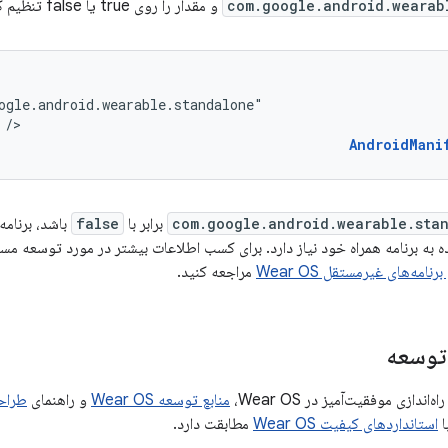
com.google.android.wearab
و مقدار را روی true یا false تنظیم کنید.
/>
AndroidMani
com.google.android.wearable.sta
برابر با
false
 به برنامه همراه خود نیاز دارد. برای کسب اطلاعات بیشتر در مورد توسعه مستقل Wear، به
مراجعه کنید.
توسعه
اندازی موفقیت‌آمیز در Wear OS،
منابع توسعه Wear OS
و راهنمای
طراحی OS
ا
استانداردهای کیفیت Wear OS
مطابقت دارد.