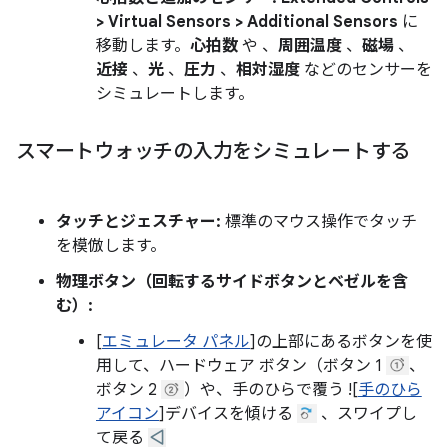
> Virtual Sensors > Additional Sensors
に
移動します。
心拍数
や 、
周囲温度
、
磁場
、
近接
、
光
、
圧力
、
相対湿度
などのセンサーを
シミュレートします。
スマートウォッチの入力をシミュレートする
タッチとジェスチャー:
標準のマウス操作でタッチ
を模倣します。
物理ボタン（回転するサイドボタンとベゼルを含
む）:
[
エミュレータ パネル
]の上部にあるボタンを使
用して、ハードウェア ボタン（ボタン 1
、
ボタン 2
）や、手のひらで覆う ![
手のひら
アイコン
]デバイスを傾ける
、スワイプし
て戻る