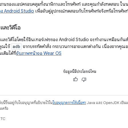
ำงานของแอปครอบคลุมทั้งนาฬิกาและโทรศัพท์ และคุณกำลังทดสอบ ในน
อง Android Studio
เพื่อจับคู่อุปกรณ์ทดสอบกับโทรศัพท์จริงหรือโทรศัพท
และวิดีโอ
และวิดีโอโดยใช้อินเทอร์เฟซของ Android Studio จะทำงานเหมือนกัน
คุณใช้
adb
จากบรรทัดคำสั่ง กระบวนการอาจแตกต่างกัน เนื่องจากคุณอา
เติมได้ที่
จับภาพหน้าจอ Wear OS
ข้อมูลนี้มีประโยชน์ไหม
บนี้ขึ้นอยู่กับใบอนุญาตที่อธิบายไว้ใน
ใบอนุญาตการใช้เนื้อหา
Java และ OpenJDK เป็นเคร
นเครือ
UTC