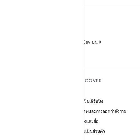
X
ติดตาม @AndroidDev บน X
ANDROID เพิ่มเติม
DISCOVER
Android
เกม
Android สำหรับองค์กร
แมชชีนเลิร์นนิง
ความปลอดภัย
สุขภาพและการออกกำลังกาย
ซอร์ส
กล้องและสื่อ
ข่าว
ความเป็นส่วนตัว