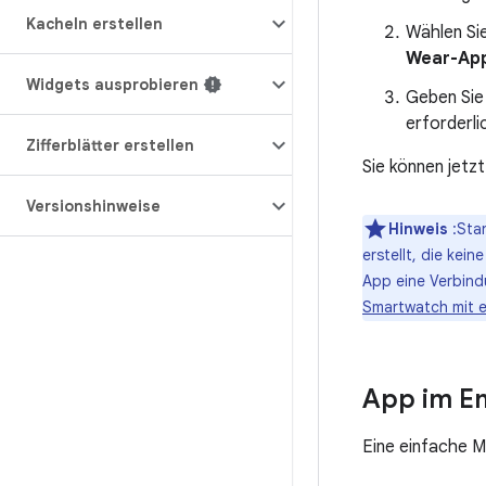
Kacheln erstellen
Wählen Si
Wear-Ap
Widgets ausprobieren
Geben Sie 
erforderli
Zifferblätter erstellen
Sie können jetz
Versionshinweise
Hinweis
:Sta
erstellt, die ke
App eine Verbind
Smartwatch mit 
App im Em
Eine einfache M