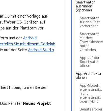
Smartwatch
ausführen
(optional)
ear OS mit einer Vorlage aus
Smartwatch
n auf Wear OS-Geräten auf
für den Test
vorbereiten
pps auf der Plattform vor.
Smartwatch
tform und der
Android
mit dem
Entwicklercom
rstellen Sie mit diesem Codelab
puter
ie auf der Seite
Android Studio
verbinden
App auf der
Smartwatch
öffnen
App-Architektur
planen
App-Modell:
liert haben, führen Sie den
eigenständig,
nicht
eigenständig
oder hybrid
 Das Fenster
Neues Projekt
Benutzerober