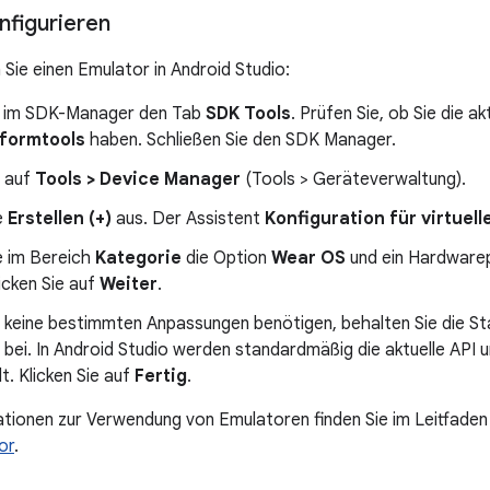
nfigurieren
 Sie einen Emulator in Android Studio:
e im SDK-Manager den Tab
SDK Tools
. Prüfen Sie, ob Sie die a
tformtools
haben. Schließen Sie den SDK Manager.
e auf
Tools > Device Manager
(Tools > Geräteverwaltung).
e
Erstellen (+)
aus. Der Assistent
Konfiguration für virtuell
e im Bereich
Kategorie
die Option
Wear OS
und ein Hardwarepr
licken Sie auf
Weiter
.
e keine bestimmten Anpassungen benötigen, behalten Sie die St
 bei. In Android Studio werden standardmäßig die aktuelle API
. Klicken Sie auf
Fertig
.
tionen zur Verwendung von Emulatoren finden Sie im Leitfade
or
.