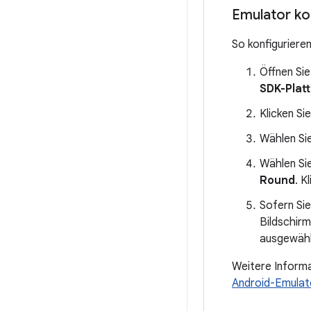
Emulator ko
So konfigurieren
Öffnen Si
SDK-Plat
Klicken Si
Wählen Si
Wählen Si
Round
. K
Sofern Si
Bildschirm
ausgewählt
Weitere Informa
Android-Emulat