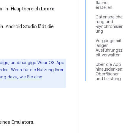
fläche
erstellen
nn im Hauptbereich
Leere
Datenspeiche
rung und
en
. Android Studio lädt die
‑synchronisier
ung
Vorgänge mit
langer
Ausführungsz
eit verwalten
ndige, unabhängige Wear OS-App
Über die App
hinausdenken:
rden. Wenn für die Nutzung Ihrer
Oberflächen
tung dazu, wie Sie eine
und Leistung
eines Emulators.