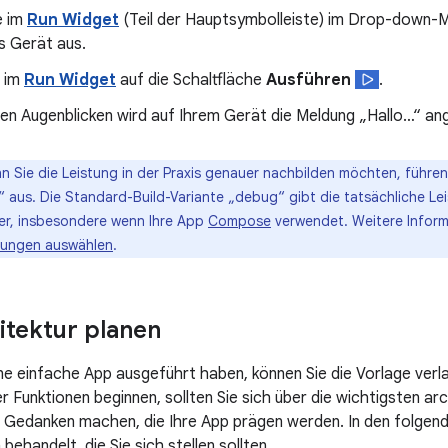
e im
Run Widget
(Teil der Hauptsymbolleiste) im Drop-down-M
s Gerät aus.
e im
Run Widget
auf die Schaltfläche
Ausführen
.
en Augenblicken wird auf Ihrem Gerät die Meldung „Hallo…“ an
 Sie die Leistung in der Praxis genauer nachbilden möchten, führen 
“ aus. Die Standard-Build-Variante „debug“ gibt die tatsächliche Le
er, insbesondere wenn Ihre App
Compose
verwendet. Weitere Inform
sungen auswählen
.
tektur planen
e einfache App ausgeführt haben, können Sie die Vorlage verl
r Funktionen beginnen, sollten Sie sich über die wichtigsten ar
Gedanken machen, die Ihre App prägen werden. In den folgend
behandelt, die Sie sich stellen sollten.