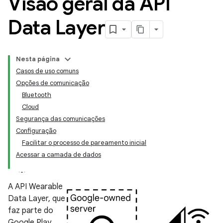
Visão geral da API
Data Layer
Nesta página
Casos de uso comuns
Opções de comunicação
Bluetooth
Cloud
Segurança das comunicações
Configuração
Facilitar o processo de pareamento inicial
Acessar a camada de dados
A API Wearable
Data Layer, que
faz parte do
Google Play