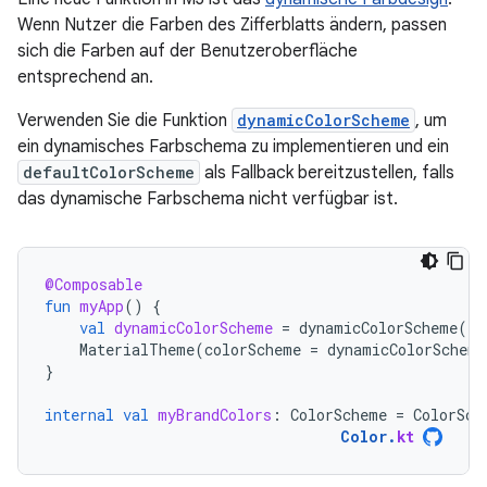
Wenn Nutzer die Farben des Zifferblatts ändern, passen
sich die Farben auf der Benutzeroberfläche
entsprechend an.
Verwenden Sie die Funktion
dynamicColorScheme
, um
ein dynamisches Farbschema zu implementieren und ein
defaultColorScheme
als Fallback bereitzustellen, falls
das dynamische Farbschema nicht verfügbar ist.
@Composable
fun
myApp
()
{
val
dynamicColorScheme
=
dynamicColorScheme
(
Lo
MaterialTheme
(
colorScheme
=
dynamicColorScheme
}
internal
val
myBrandColors
:
ColorScheme
=
ColorSch
Color
.
kt