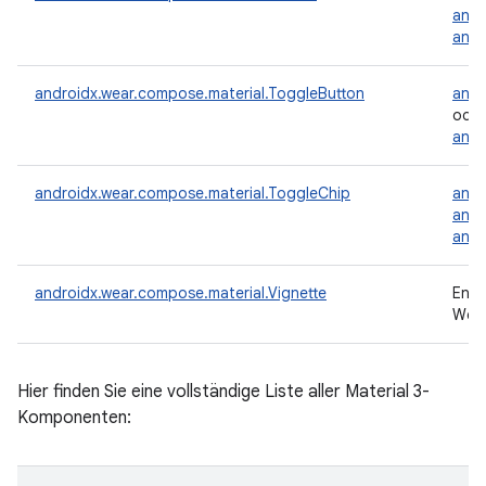
andr
andr
androidx.wear.compose.material.ToggleButton
andr
oder
andr
androidx.wear.compose.material.ToggleChip
andr
andr
andr
androidx.wear.compose.material.Vignette
Entf
Wear
Hier finden Sie eine vollständige Liste aller Material 3-
Komponenten: