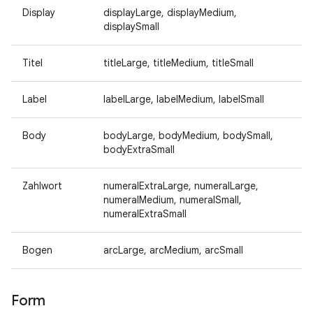
Display
displayLarge, displayMedium,
displaySmall
Titel
titleLarge, titleMedium, titleSmall
Label
labelLarge, labelMedium, labelSmall
Body
bodyLarge, bodyMedium, bodySmall,
bodyExtraSmall
Zahlwort
numeralExtraLarge, numeralLarge,
numeralMedium, numeralSmall,
numeralExtraSmall
Bogen
arcLarge, arcMedium, arcSmall
Form