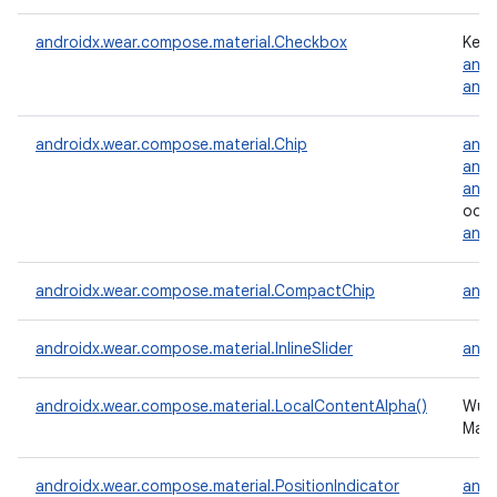
androidx.wear.compose.material.Checkbox
Kein
andr
andr
androidx.wear.compose.material.Chip
andr
andr
andr
oder
andr
androidx.wear.compose.material.CompactChip
andr
androidx.wear.compose.material.InlineSlider
andr
androidx.wear.compose.material.LocalContentAlpha()
Wurd
Mate
androidx.wear.compose.material.PositionIndicator
andr