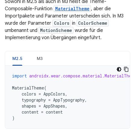
Sowohl in M2.5 als auch in M3 heißt die Theme-
Composable-Funktion
MaterialTheme
, aber die
Importpakete und Parameter unterscheiden sich. In M3
wurde der Parameter
Colors
in
ColorScheme
umbenannt und
MotionScheme
wurde für die
Implementierung von Übergängen eingeführt.
M2.5
M3
import
androidx.wear.compose.material.MaterialThem
MaterialTheme
(
colors
=
AppColors
,
typography
=
AppTypography
,
shapes
=
AppShapes
,
content
=
content
)