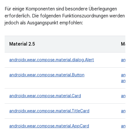
Für einige Komponenten sind besondere Überlegungen
erforderlich. Die folgenden Funktionszuordnungen werden
jedoch als Ausgangspunkt empfohlen:
Material 2.5
Mate
androidx.wear.compose.material.dialog.Alert
andr
androidx.wear.compose.material.Button
andr
andr
androidx.wear.compose.material.Card
andr
androidx.wear.compose.material.TitleCard
andr
androidx.wear.compose.material.AppCard
andr