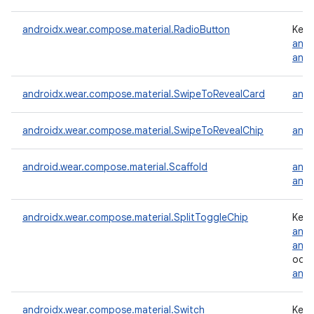
androidx.wear.compose.material.RadioButton
Kein
andr
andr
androidx.wear.compose.material.SwipeToRevealCard
andr
androidx.wear.compose.material.SwipeToRevealChip
andr
android.wear.compose.material.Scaffold
andr
andr
androidx.wear.compose.material.SplitToggleChip
Kein
andr
andr
oder
andr
androidx.wear.compose.material.Switch
Kein