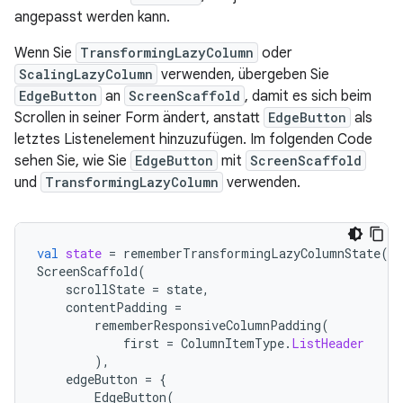
angepasst werden kann.
Wenn Sie
TransformingLazyColumn
oder
ScalingLazyColumn
verwenden, übergeben Sie
EdgeButton
an
ScreenScaffold
, damit es sich beim
Scrollen in seiner Form ändert, anstatt
EdgeButton
als
letztes Listenelement hinzuzufügen. Im folgenden Code
sehen Sie, wie Sie
EdgeButton
mit
ScreenScaffold
und
TransformingLazyColumn
verwenden.
val
state
=
rememberTransformingLazyColumnState
()
ScreenScaffold
(
scrollState
=
state
,
contentPadding
=
rememberResponsiveColumnPadding
(
first
=
ColumnItemType
.
ListHeader
),
edgeButton
=
{
EdgeButton
(