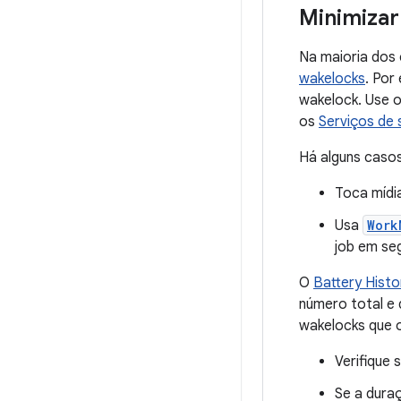
Minimizar
Na maioria dos
wakelocks
. Por
wakelock. Use 
os
Serviços de
Há alguns casos
Toca mídi
Usa
Work
job em se
O
Battery Histo
número total e
wakelocks que 
Verifique 
Se a dura