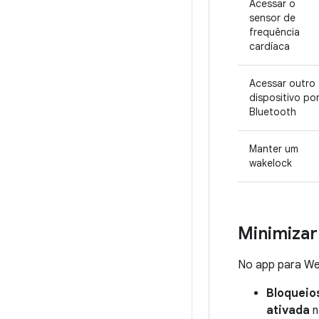
Acessar o
sensor de
frequência
cardíaca
Acessar outro
dispositivo po
Bluetooth
Manter um
wakelock
Minimizar
No app para Wea
Bloqueios
ativada
n