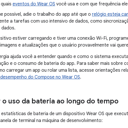
 quais
eventos do Wear OS
você usa e com que frequência el
e possível, adie o trabalho do app até que o
relógio esteja c
mente a tarefas com uso intensivo de dados, como sincroniza
 dados.
ositivo estiver carregando e tiver uma conexão Wi-Fi, progra
imagens e atualizações que o usuário provavelmente vai quere
ergia ajuda você a entender quando e como o sistema executa
ção e o consumo de bateria do app. Para saber mais sobre c
mo carregar um app ou rolar uma lista, acesse orientações r
e desempenho do Compose no Wear OS
.
 o uso da bateria ao longo do tempo
s estatísticas de bateria de um dispositivo Wear OS que execu
anela de terminal na máquina de desenvolvimento: