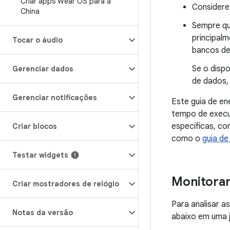
Criar apps Wear OS para a
Considere
China
Sempre qu
principal
Tocar o áudio
bancos de
Se o disp
Gerenciar dados
de dados, 
Gerenciar notificações
Este guia de en
tempo de execu
específicas, co
Criar blocos
como o
guia d
Testar widgets
Monitorar
Criar mostradores de relógio
Para analisar a
Notas da versão
abaixo em uma j