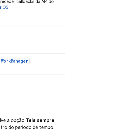
receber callbacks da API do
ar OS
.
WorkManager
.
tive a opção
Tela sempre
ntro do período de tempo