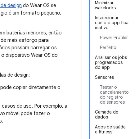
Minimizar
 de design
do Wear OS se
wakelocks
lógio é um formato pequeno,
Inspecionar
como o app fica
inativo
êm baterias menores, então
Power Profiler
a de mais esforço para
uários possam carregar os
Perfetto
r o dispositivo Wear OS do
Analisar os jobs
programados
do app
as de design:
Sensores
 pode copiar diretamente o
Testar o
cancelamento
do registro
de sensores
s casos de uso. Por exemplo, a
Camada de
tivo móvel pode fazer o
dados
s.
Apps de saúde
e fitness