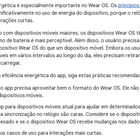
ergética é especialmente importante no Wear OS. Os
princípios
ificativamente no uso de energia do dispositivo, porque o re
erações curtas.
com dispositivos móveis maiores, os dispositivos Wear OS t
o de bateria é mais perceptível. Além disso, o usuário precis
spositivo Wear OS do que um dispositivo móvel. Embora os us
veis em vários intervalos ao longo do dia, eles precisam retira
carregar.
 eficiência energética do app, siga estas práticas recomendad
do app precisa aproveitar bem o formato do Wear OS. Ele não
ispositivos móveis.
pp para dispositivos móveis atual para ajudar em determinado
 a sincronização no relógio são caras. Considere se o disposi
pesado e se o dispositivo Wear OS recebe mudanças nos dado
eus casos de uso para interações mais curtas.