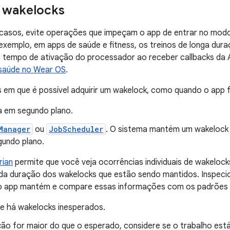
 wakelocks
 casos, evite operações que impeçam o app de entrar no mo
 exemplo, em apps de saúde e fitness, os treinos de longa du
o tempo de ativação do processador ao receber callbacks da 
 saúde no Wear OS
.
 em que é possível adquirir um wakelock, como quando o app 
a em segundo plano.
Manager
ou
JobScheduler
. O sistema mantém um wakelock
gundo plano.
rian
permite que você veja ocorrências individuais de wakeloc
 da duração dos wakelocks que estão sendo mantidos. Inspeci
o app mantém e compare essas informações com os padrões d
se há wakelocks inesperados.
ção for maior do que o esperado, considere se o trabalho es