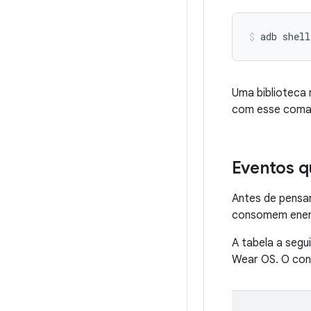
adb
shell
Uma biblioteca
com esse coma
Eventos q
Antes de pensar
consomem energ
A tabela a segu
Wear OS. O con