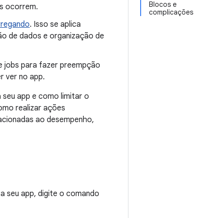
Blocos e
es ocorrem.
complicações
arregando
. Isso se aplica
ção de dados e organização de
me jobs para fazer preempção
r ver no app.
 seu app e como limitar o
omo realizar ações
elacionadas ao desempenho,
ta seu app, digite o comando