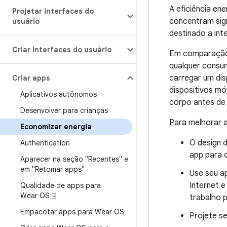
A eficiência en
Projetar interfaces do
concentram sign
usuário
destinado a int
Criar interfaces do usuário
Em comparação 
qualquer consum
carregar um di
Criar apps
dispositivos mó
Aplicativos autônomos
corpo antes de 
Desenvolver para crianças
Para melhorar a
Economizar energia
O design 
Authentication
app para d
Aparecer na seção "Recentes" e
em "Retomar apps"
Use seu a
Internet e
Qualidade de apps para
Wear OS ⍈
trabalho 
Empacotar apps para Wear OS
Projete s