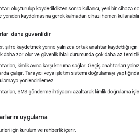
tarı oluşturulup kaydedildikten sonra kullanıcı, yeni bir cihaza s
ve yeniden kaydolmasına gerek kalmadan cihazı hemen kullanabilir
ları daha güvenlidir
ler, şifre kaydetmek yerine yalnızca ortak anahtar kaydettiği için k
k daha zor olur ve güvenlik ihlali durumunda çok daha az temizlik
tarları, kimlik avına karşı koruma sağlar. Geçiş anahtarları yalnız
da çalışır. Tarayıcı veya işletim sistemi doğrulamayı yaptığından k
rulamaya yönlendirilemez.
tarları, SMS gönderme ihtiyacını azaltarak kimlik doğrulama işle
arlarını uygulama
eri için kurulum ve rehberlik içerir.