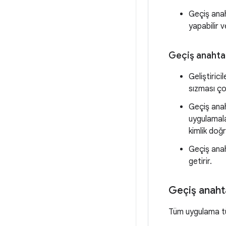
Geçiş anah
yapabilir 
Geçiş anahtar
Geliştirici
sızması ço
Geçiş anah
uygulamalar
kimlik doğ
Geçiş anah
getirir.
Geçiş anaht
Tüm uygulama türl