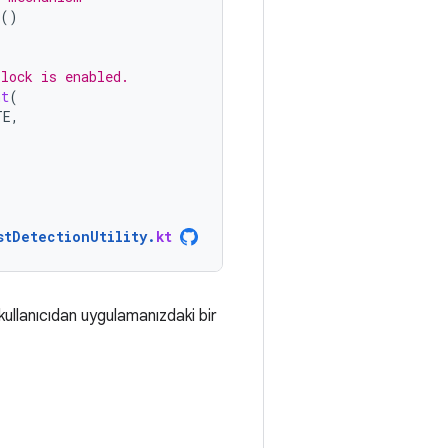
()
olock is enabled.
nt
(
TE
,
stDetectionUtility
.
kt
kullanıcıdan uygulamanızdaki bir