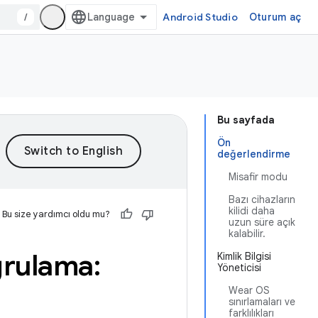
/
Android Studio
Oturum aç
Bu sayfada
Ön
değerlendirme
Misafir modu
Bazı cihazların
kilidi daha
Bu size yardımcı oldu mu?
uzun süre açık
kalabilir.
oğrulama:
Kimlik Bilgisi
Yöneticisi
Wear OS
sınırlamaları ve
farklılıkları