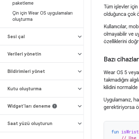
paketleme
Tüm işlevler iç
Çin için Wear OS uygulamaları
olduğunca çok öz
oluşturma
Kullanıcılar, mo
olmayabilir ve u
Sesi çal
özelliklerini doğ
Verileri yönetin
Bazı cihazlar
Bildirimleri yönet
Wear OS 5 veya s
takmadığını algıl
kilidini normald
Kutu oluşturma
Uygulamanız, has
Widget'ları deneme
gerektiriyorsa ö
Saat yüzü oluşturun
fun
isWrist
// Use 