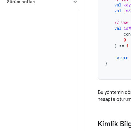
Sürüm notları
val
key
val
isS
// Use 
val
isW
con
0
)
==
1
return
}
Bu yöntemin dö
hesapta oturum 
Kimlik Bilg