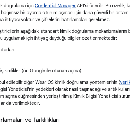
ik doğrulama için
Credential Manager
API'si önerilir. Bu özellik, 
bağımsız bir ayarda oturum açması için daha güvenli bir ortam sağ
a ihtiyacı yoktur ve şifrelerini hatırlamaları gerekmez.
ştiricilerin aşağıdaki standart kimlik doğrulama mekanizmalarını b
uygulamak için ihtiyaç duyduğu bilgiler özetlenmektedir:
tarları
miş kimlikler (ör. Google ile oturum açma)
bul edilebilir diğer Wear OS kimlik doğrulama yöntemlerinin (
veri
ilgisi Yöneticisi'nin yedekleri olarak nasıl taşınacağı ve artık kull
m açma düğmesinden yerleştirilmiş Kimlik Bilgisi Yöneticisi sürüm
tlar da verilmektedir.
lamaları ve farklılıkları