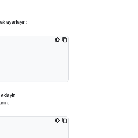
k ayarlayın:
ekleyin.
anın.