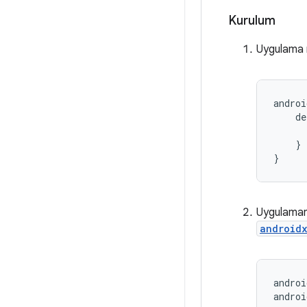
Kurulum
Uygulama m
androi
    de
      
    }

Uygulamanı
androidx
androi