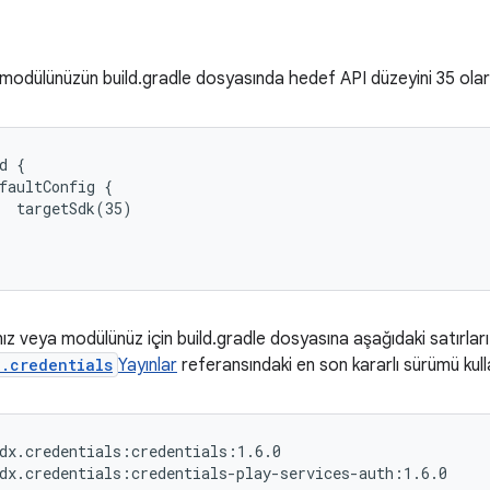
odülünüzün build.gradle dosyasında hedef API düzeyini 35 olara
d {

faultConfig {

  targetSdk(35)

z veya modülünüz için build.gradle dosyasına aşağıdaki satırları 
.credentials
Yayınlar
referansındaki en son kararlı sürümü kull
dx.credentials:credentials:1.6.0
