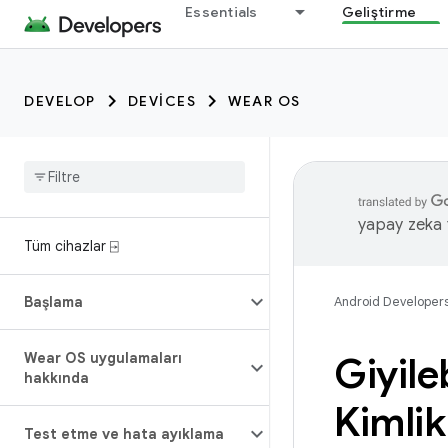
Essentials
Geliştirme
DEVELOP
DEVICES
WEAR OS
yapay zeka t
Tüm cihazlar ⍈
Başlama
Android Developer
Wear OS uygulamaları
Giyile
hakkında
Kimlik 
Test etme ve hata ayıklama