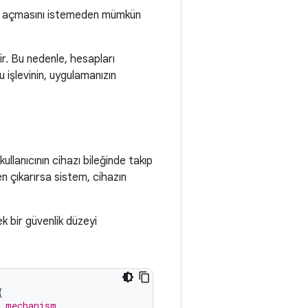
rum açmasını istemeden mümkün
ir. Bu nedenle, hesapları
 işlevinin, uygulamanızın
lanıcının cihazı bileğinde takıp
den çıkarırsa sistem, cihazın
k bir güvenlik düzeyi
{
k mechanism