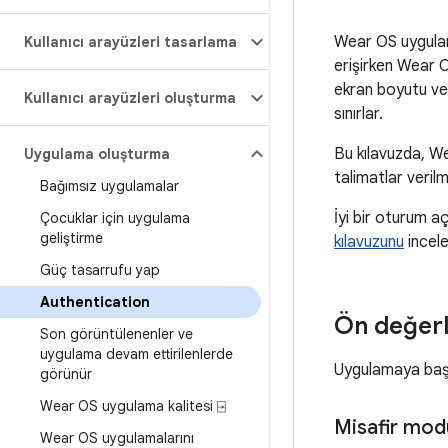
Wear OS uygulama
Kullanıcı arayüzleri tasarlama
erişirken Wear O
ekran boyutu ve 
Kullanıcı arayüzleri oluşturma
sınırlar.
Bu kılavuzda, Wea
Uygulama oluşturma
talimatlar veril
Bağımsız uygulamalar
İyi bir oturum 
Çocuklar için uygulama
geliştirme
kılavuzunu
incele
Güç tasarrufu yap
Authentication
Ön değer
Son görüntülenenler ve
uygulama devam ettirilenlerde
Uygulamaya başl
görünür
Wear OS uygulama kalitesi ⍈
Misafir mod
Wear OS uygulamalarını