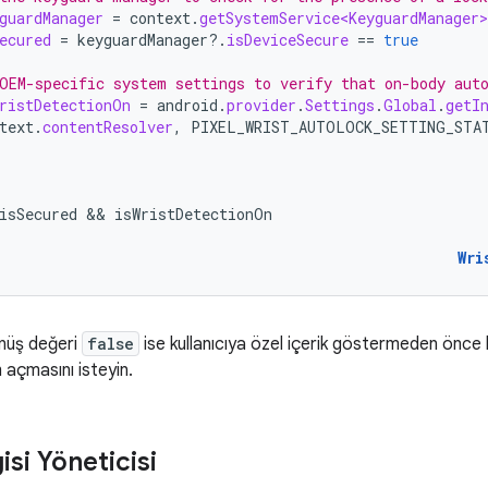
guardManager
=
context
.
getSystemService<KeyguardManager>
ecured
=
keyguardManager
?.
isDeviceSecure
==
true
OEM-specific system settings to verify that on-body aut
ristDetectionOn
=
android
.
provider
.
Settings
.
Global
.
getI
text
.
contentResolver
,
PIXEL_WRIST_AUTOLOCK_SETTING_STA
isSecured
 && 
isWristDetectionOn
Wri
nüş değeri
false
ise kullanıcıya özel içerik göstermeden önce 
açmasını isteyin.
isi Yöneticisi