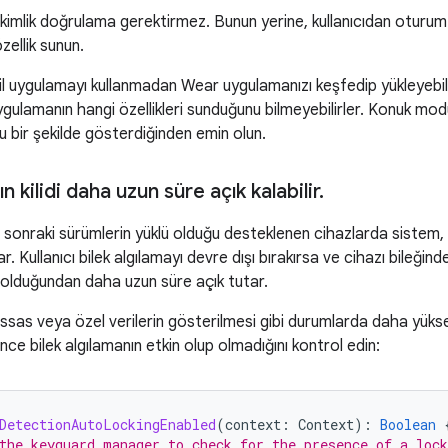
in kimlik doğrulama gerektirmez. Bunun yerine, kullanıcıdan otu
ellik sunun.
bil uygulamayı kullanmadan Wear uygulamanızı keşfedip yükleyebil
ygulamanın hangi özellikleri sunduğunu bilmeyebilirler. Konuk modu
ru bir şekilde gösterdiğinden emin olun.
ın kilidi daha uzun süre açık kalabilir
.
onraki sürümlerin yüklü olduğu desteklenen cihazlarda sistem, kul
ar. Kullanıcı bilek algılamayı devre dışı bırakırsa ve cihazı bileğin
e olduğundan daha uzun süre açık tutar.
sas veya özel verilerin gösterilmesi gibi durumlarda daha yükse
nce bilek algılamanın etkin olup olmadığını kontrol edin:
DetectionAutoLockingEnabled
(
context
:
Context
):
Boolean
the keyguard manager to check for the presence of a loc