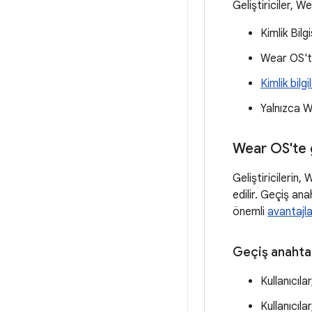
Geliştiriciler, W
Kimlik Bilg
Wear OS'te
Kimlik bilg
Yalnızca We
Wear OS'te g
Geliştiricilerin
edilir. Geçiş ana
önemli
avantajla
Geçiş anahtar
Kullanıcıl
Kullanıcılar