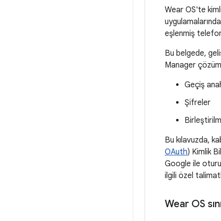
Wear OS'te kiml
uygulamalarında 
eşlenmiş telefon
Bu belgede, geli
Manager çözümü 
Geçiş anah
Şifreler
Birleştiril
Bu kılavuzda, ka
OAuth
) Kimlik B
Google ile oturu
ilgili özel talima
Wear OS sınır