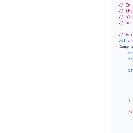
// In 
// the
// blo
// bro
// For
val
ac
Compos
va
va
if
}
//