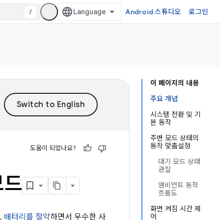
/
Android 스튜디오
로그인
이 페이지의 내용
주요 개념
시스템 전환 및 기
본 동작
주변 모드 상태의
동작 맞춤설정
도움이 되었나요?
대기 모드 상태
관찰
모드
앰비언트 동작
흐름도
화면 켜짐 시간 제
,
배터리를 절약
하면서 우수한 사
어