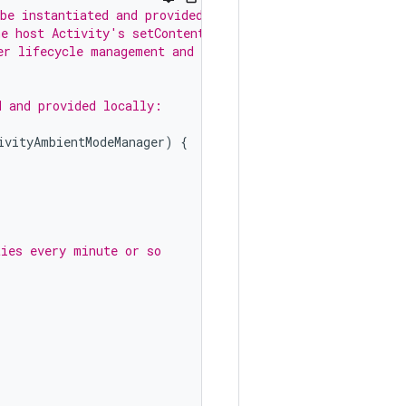
be instantiated and provided at
he host Activity's setContent
er lifecycle management and
d and provided locally:
ivityAmbientModeManager
)
{
ties every minute or so