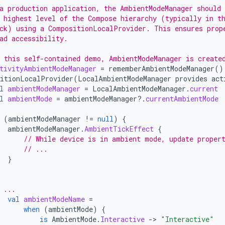
a production application, the AmbientModeManager should 
 highest level of the Compose hierarchy (typically in t
ck) using a CompositionLocalProvider. This ensures prop
ad accessibility.
 this self-contained demo, AmbientModeManager is create
tivityAmbientModeManager
=
rememberAmbientModeManager
()
itionLocalProvider
(
LocalAmbientModeManager
provides
act
l
ambientModeManager
=
LocalAmbientModeManager
.
current
l
ambientMode
=
ambientModeManager
?.
currentAmbientMode
(
ambientModeManager
!=
null
)
{
ambientModeManager
.
AmbientTickEffect
{
// While device is in ambient mode, update proper
// ...
}
 ...
val
ambientModeName
=
when
(
ambientMode
)
{
is
AmbientMode
.
Interactive
-
>
"Interactive"