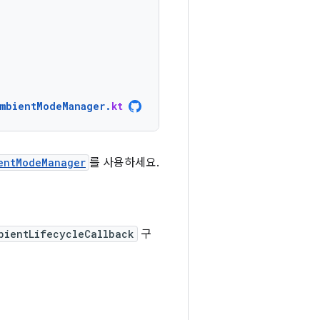
AmbientModeManager
.
kt
entModeManager
를 사용하세요.
bientLifecycleCallback
구