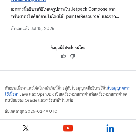
เอกสารนี้อธิบายวิธีโหลดรูปภาพใน Jetpack Compose จาก
ทรัพยากรในดิสก์ภายในโดยใช้ `painterResource` และจาก
อินเทอร์เน็ตโดยใช้ไลบรารีของบุคคลที่สาม เช่น Coil และ Glide
อัปเดตแล้ว
Jul 15, 2026
โดยเน้นข้อควรพิจารณาด้านการช่วยเหลือพิเศษ
ข้อมูลนี้มีประโยชน์ไหม
ตัวอย่างเนื้อหาและโค้ดในหน้าเว็บนี้ขึ้นอยู่กับใบอนุญาตที่อธิบายไว้ใน
ใบอนุญาตการ
ใช้เนื้อหา
Java และ OpenJDK เป็นเครื่องหมายการค้าหรือเครื่องหมายการค้าจด
ทะเบียนของ Oracle และ/หรือบริษัทในเครือ
อัปเดตล่าสุด 2026-02-19 UTC