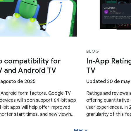
BLOG
p compatibility for
In-App Ratin
V and Android TV
TV
 agosto de 2025
Updated 20 de may
 Android form factors, Google TV
Ratings and reviews a
devices will soon support 64-bit app
offering quantitative
4-bit apps will help offer improved
user experiences. In
orter start times, and new viewing
granularity of this 
 upcoming 64-bit Google TV and
insights by countrie
expand_more
Más