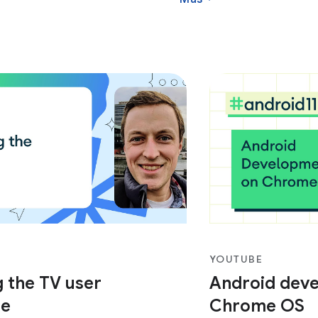
YOUTUBE
 the TV user
Android dev
ce
Chrome OS