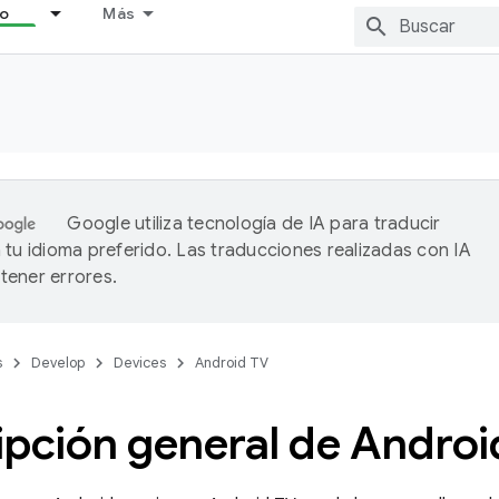
lo
Más
Google utiliza tecnología de IA para traducir
 tu idioma preferido. Las traducciones realizadas con IA
ener errores.
s
Develop
Devices
Android TV
ipción general de Androi