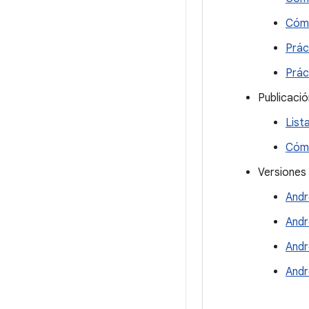
Cómo
Prác
Prác
Publicació
List
Cómo
Versiones 
Andr
Andr
Andr
Andr