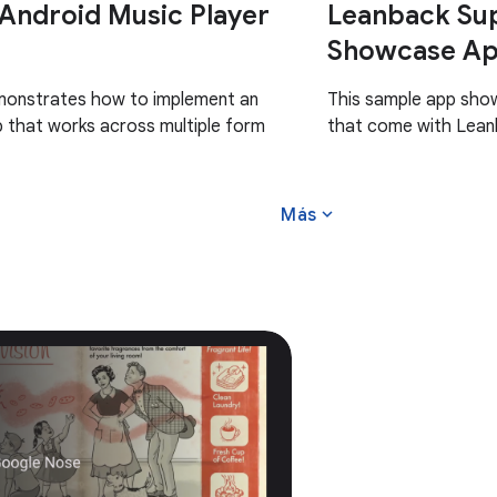
 Android Music Player
Leanback Sup
Showcase Ap
monstrates how to implement an
This sample app sho
 that works across multiple form
that come with Leanb
expand_more
Más