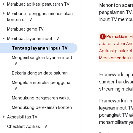
Membuat aplikasi pemutaran TV
Menonton acara 
pengalaman TV. 
Membantu pengguna menemukan
Input TV membu
konten di TV
Membuat game TV
Perhatian:
Fr
Membuat layanan input TV
ada di sistem And
Tentang layanan input TV
Aplikasi pihak k
Mengembangkan layanan input
Merekomendasika
TV
Bekerja dengan data saluran
Framework Inpu
sumber hardware
Mengelola interaksi pengguna
TV
streaming melalu
Mendukung pergeseran waktu
Framework ini 
Mendukung perekaman konten
layanan input TV
perangkat TV ak
Aksesibilitas TV
menampilkannya
Checklist Aplikasi TV