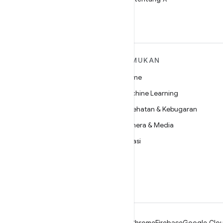
SELENGKAPNYA
TEMUKAN
TENTANG ANDROID
Game
Android
Machine Learning
Android untuk Perusahaan
Kesehatan & Kebugaran
Keamanan
Kamera & Media
Source
Privasi
Berita
5G
Blog
Podcast