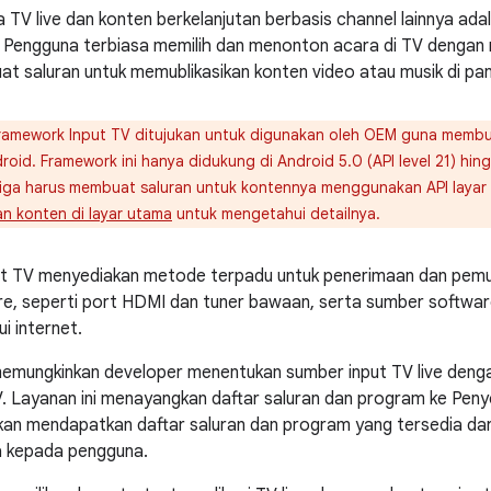
TV live dan konten berkelanjutan berbasis channel lainnya adal
Pengguna terbiasa memilih dan menonton acara di TV dengan m
at saluran untuk memublikasikan konten video atau musik di 
amework Input TV ditujukan untuk digunakan oleh OEM guna membuat
roid. Framework ini hanya didukung di Android 5.0 (API level 21) hingg
etiga harus membuat saluran untuk kontennya menggunakan API layar
n konten di layar utama
untuk mengetahui detailnya.
t TV menyediakan metode terpadu untuk penerimaan dan pemuta
, seperti port HDMI dan tuner bawaan, serta sumber software,
i internet.
memungkinkan developer menentukan sumber input TV live den
. Layanan ini menayangkan daftar saluran dan program ke Penyed
an mendapatkan daftar saluran dan program yang tersedia dar
 kepada pengguna.