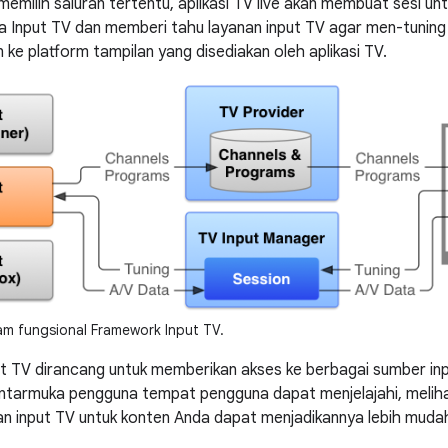
emilih saluran tertentu, aplikasi TV live akan membuat sesi unt
la Input TV dan memberi tahu layanan input TV agar men-tuning
ke platform tampilan yang disediakan oleh aplikasi TV.
m fungsional Framework Input TV.
 TV dirancang untuk memberikan akses ke berbagai sumber in
ntarmuka pengguna tempat pengguna dapat menjelajahi, meliha
 input TV untuk konten Anda dapat menjadikannya lebih mudah