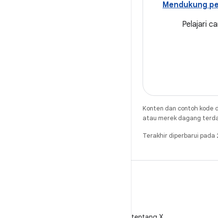
Mendukung pe
Pelajari c
Konten dan contoh kode d
atau merek dagang terdaft
Terakhir diperbarui pad
X
Ikuti @AndroidDev tentang X