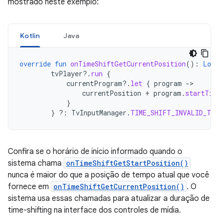
mostrado neste exemplo:
Kotlin
Java
override
fun
onTimeShiftGetCurrentPosition
():
Long
tvPlayer
?.
run
{
currentProgram
?.
let
{
program
-
currentPosition
+
program
.
startTim
}
}
?:
TvInputManager
.
TIME_SHIFT_INVALID_TIM
Confira se o horário de início informado quando o
sistema chama
onTimeShiftGetStartPosition()
nunca é maior do que a posição de tempo atual que você
fornece em
onTimeShiftGetCurrentPosition()
. O
sistema usa essas chamadas para atualizar a duração de
time-shifting na interface dos controles de mídia.