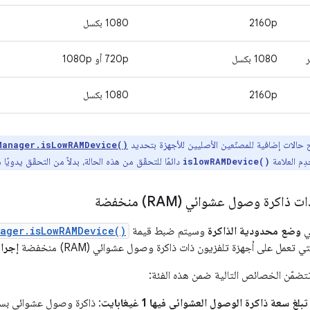
2160p
1080 بكسل
1080 بكسل
‫720p أو 1080p
2160p
1080 بكسل
حالات إضافية للمصنّعين الأصليين للأجهزة بتحديد
Manager.isLowRAMDevice()
ِم العلامة
دائمًا للتحقّق من هذه الحالة، بدلاً من التحقّق يدويًا 
islowRAMDevice()
ذاكرة وصول عشوائي (RAM) منخفضة
ي
وضع محدودية الذاكرة
وسيتم ضبط قيمة
nager.isLowRAMDevice()
ي تعمل على أجهزة تلفزيون ذات ذاكرة وصول عشوائي (RAM) منخفضة
إجراء
تتضمّن الخصائص التالية ضمن هذه الفئة:
لغ سعة ذاكرة الوصول العشوائي فيها 1 غيغابايت