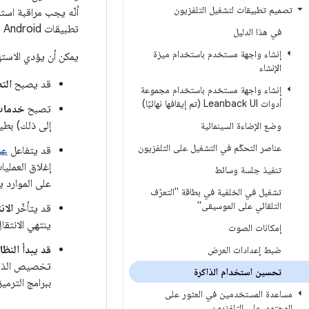
تصميم تطبيقات لتشغيل التلفزيون
أنّه يجب مراقبة اس
تطبيقات Android النموذجية للأجهزة الجوّالة.
في هذا الدليل
إنشاء واجهة مستخدم باستخدام ميزة
يمكن أن يؤدي الاسته
الإنشاء
قد يصبح
الت
إنشاء واجهة مستخدم باستخدام مجموعة
أدوات Leanback UI (تم إيقافها نهائيًا)
تصبح
خدمات 
إلى ذلك) بطيئ
وضع الإضاءة السينمائية
عناصر التحكّم في التشغيل على التلفزيون
قد يتفاعل
عم
إغلاق العمليا
تنفيذ جلسة وسائط
على الموارد ي
تشغيل في الخلفية في بطاقة "التعرّف
التلقائي على الموسيقى"
قد يتأخّر
الان
ينتهي الانتقال
إمكانات الصوت
قد يبدأ النظ
ضبط إعدادات العرض
تخصيص الذاكر
تحسين استخدام الذاكرة
ببرامج الترم
مساعدة المستخدمين في العثور على
المحتوى على التلفزيون