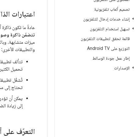
تصميم ألعاب تلفزيونية
اعتبارات الذا
إنشاء خدمات إدخال للتلفزيون
عادةً ما تكون ذاكرة 
تسهيل استخدام التلفزيون
تتضمّن ذاكرة وصول عشوائي (RAM) بسعة 1 غ
قائمة تحقق لتطبيقات التلفزيون
ميزات متشابهة، وبال
التوزيع على Android TV
والتطبيقات الأخرى:
إطار عمل جودة الوسائط
تتألف تطبيقا
الإصدارات
تحميل الكثير
تُشغّل تطبيق
تحتاج إلى مخ
يمكن أن تؤدي
إلى زيادة الض
التعرّف على أ