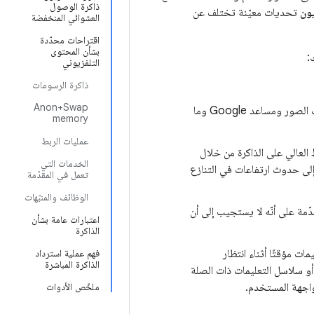
ذاكرة الوصول
يون
تحديات معيّنة تختلف عن
العشوائي المنخفضة
اقتراحات محدّدة
بشأن المحتوى
:
التلفزيوني
ذاكرة الرسومات
Anon+Swap
(مثل التحكّم بمستوى الصوت ولوحة بيانات إعدادات الصور ومساعد Google وما
memory
عمليات الربط
لعالي على الذاكرة من خلال
الخدمات التي
 إلى حدوث ارتفاعات في التنازع
تعمل في المقدّمة
الوظائف والمنبّهات
مة على أنّه لا يستجيب إلى أن
اعتبارات عامة بشأن
الذاكرة
ات مؤقتًا أثناء انتظار
فهم عملية استرداد
الذاكرة المباشرة
و سلاسل التعليمات ذات الصلة
واجهة المستخدم.
ملخّص الأدوات