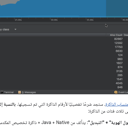
تساب الذاكرة
، ستجد شرحًا تفصيليًا لأرقام الذاكرة التي تم تسجيلها.
بالنسبة إ
ى ثلاث فئات من الذاكرة:
 الهوية" + "التبديل"
: يتألف من Java + Native + ذاكرة تخصيص المكدس في "استوديو Android".