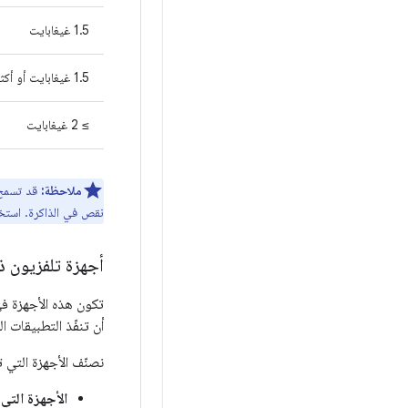
‫1.5 غيغابايت
‫1.5 غيغابايت أو أكثر
‫≥ 2 غيغابايت
ملاحظة:
قد تسمح 
نقص في الذاكرة. استخد
أجهزة تلفزيون ذات 
تكون هذه الأجهزة ف
أن تنفّذ التطبيقات الت
نصنّف الأجهزة التي 
الأجهزة التي تب