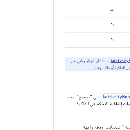
نعم
لا*
لا*
ما إذا كان الجهاز يعاني من
Activity
من الذاكرة أو دقة الجهاز.
ActivityMa
على "صحيح". يجب
ات إضافية للتحكّم في الذاكرة
.
: ذاكرة وصول عشوائي بسعة 1 غيغابايت، ودقة واجهة