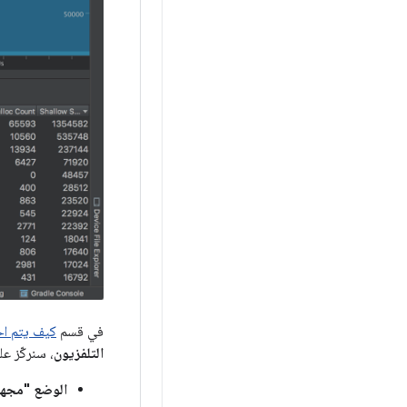
في قسم
كيف يتم اح
التلفزيون
، سنركّز عل
الوضع "مجهول