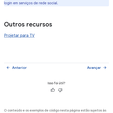
login em serviços de rede social.
Outros recursos
Projetar para TV
Anterior
Avançar
arrow_back
arrow_forward
Isso foi útil?
O conteúdo e os exemplos de código nesta página estão sujeitos às