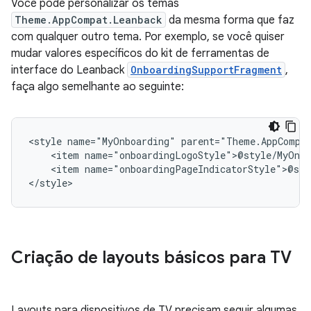
Você pode personalizar os temas
Theme.AppCompat.Leanback
da mesma forma que faz
com qualquer outro tema. Por exemplo, se você quiser
mudar valores específicos do kit de ferramentas de
interface do Leanback
OnboardingSupportFragment
,
faça algo semelhante ao seguinte:
<style
name="MyOnboarding"
<item
<item
name="onboardingPageIndicatorStyle">@sty
</style>
Criação de layouts básicos para TV
Layouts para dispositivos de TV precisam seguir algumas