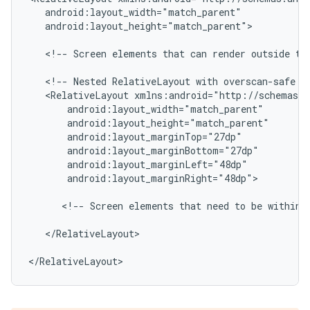
android:layout_height="match_parent">

<!--
Screen
elements
that
can
render
outside
th
<!--
Nested
RelativeLayout
with
overscan-safe
m
<RelativeLayout
android:layout_marginRight="48dp">

<!--
Screen
elements
that
need
to
be
within
</RelativeLayout>

</RelativeLayout>