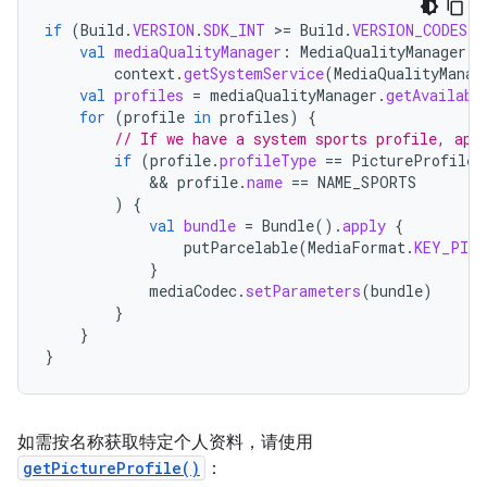
if
(
Build
.
VERSION
.
SDK_INT
>
=
Build
.
VERSION_CODES
.
B
val
mediaQualityManager
:
MediaQualityManager
=
context
.
getSystemService
(
MediaQualityManag
val
profiles
=
mediaQualityManager
.
getAvailabl
for
(
profile
in
profiles
)
{
// If we have a system sports profile, app
if
(
profile
.
profileType
==
PictureProfile
.
            && 
profile
.
name
==
NAME_SPORTS
)
{
val
bundle
=
Bundle
().
apply
{
putParcelable
(
MediaFormat
.
KEY_PICT
}
mediaCodec
.
setParameters
(
bundle
)
}
}
}
如需按名称获取特定个人资料，请使用
getPictureProfile()
：