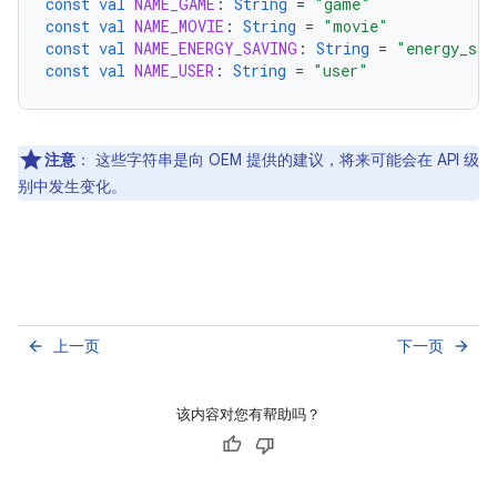
const
val
NAME_GAME
:
String
=
"game"
const
val
NAME_MOVIE
:
String
=
"movie"
const
val
NAME_ENERGY_SAVING
:
String
=
"energy_sav
const
val
NAME_USER
:
String
=
"user"
注意
：
这些字符串是向 OEM 提供的建议，将来可能会在 API 级
别中发生变化。
上一页
下一页
arrow_back
arrow_forward
该内容对您有帮助吗？