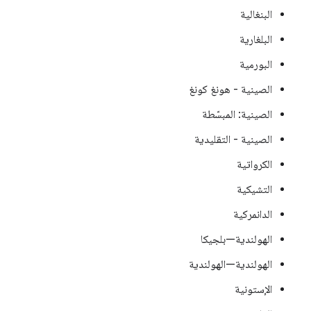
البنغالية
البلغارية
البورمية
الصينية - هونغ كونغ
الصينية: المبسّطة
الصينية - التقليدية
الكرواتية
التشيكية
الدانمركية
الهولندية—بلجيكا
الهولندية—الهولندية
الإستونية