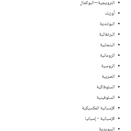
النرويجية—البوكمال
أوزبك
البولندية
البرتغالية
البنجابية
الرومانية
الروسية
الصربية
السلوفاكية
السلوفينية
الإسبانية المكسيكية
الإسبانية - إسبانيا
السويدية