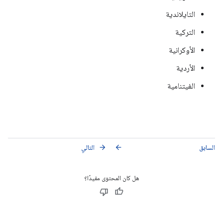
التايلاندية
التركية
الأوكرانية
الأردية
الفيتنامية
السابق
التالي
arrow_forward
arrow_back
هل كان المحتوى مفيدًا؟