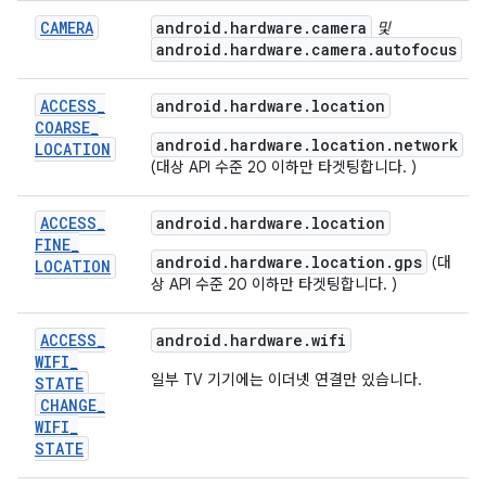
CAMERA
android
.
hardware
.
camera
및
android
.
hardware
.
camera
.
autofocus
ACCESS
_
android.hardware.location
COARSE
_
android.hardware.location.network
LOCATION
(대상 API 수준 20 이하만 타겟팅합니다. )
ACCESS
_
android.hardware.location
FINE
_
android.hardware.location.gps
(대
LOCATION
상 API 수준 20 이하만 타겟팅합니다. )
ACCESS
_
android.hardware.wifi
WIFI
_
일부 TV 기기에는 이더넷 연결만 있습니다.
STATE
CHANGE
_
WIFI
_
STATE