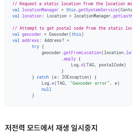
// Request a static location from the location man
val
locationManager
=
this
.
getSystemService
(
Contex
val
location
:
Location
=
locationManager
.
getLastKn
// Attempt to get postal code from the static loca
val
geocoder
=
Geocoder
(
this
)
val
address
:
Address? 
=
try
{
geocoder
.
getFromLocation
(
location
.
lati
.
apply
{
Log
.
d
(
TAG
,
postalCode
)
}
}
catch
(
e
:
IOException
)
{
Log
.
e
(
TAG
,
"Geocoder error"
,
e
)
null
}
저전력 모드에서 재생 일시중지