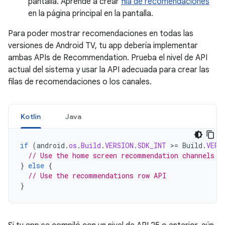
pantalla. Aprende a crear
fila de recomendaciones
en la página principal en la pantalla.
Para poder mostrar recomendaciones en todas las
versiones de Android TV, tu app debería implementar
ambas APIs de Recommendation. Prueba el nivel de API
actual del sistema y usar la API adecuada para crear las
filas de recomendaciones o los canales.
Kotlin
Java
if
(
android
.
os
.
Build
.
VERSION
.
SDK_INT
>=
Build
.
VERS
// Use the home screen recommendation channels A
}
else
{
// Use the recommendations row API
}