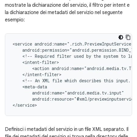
mostrate la dichiarazione del servizio, il filtro per intent e
la dichiarazione dei metadati del servizio nel seguente
esempio:
<service
<!--
Required
filter
used
by
the
system
to
lau
<action
android:name="android.media.tv.TvI
<!--
An
XML
file
which
describes
this
input.
android:resource="@xml/previewinputservice
</service>
Definisci i metadati del servizio in un file XML separato. Il
file dei metadati del servizio si trova nella directory delle