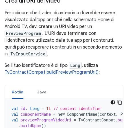
Crea un URI del video
Per indicare che il video di anteprima dovrebbe essere
visualizzato dall'app anziché nella schermata Home di
Android TV, devi creare un URI video per un
PreviewProgram
. L'URI deve terminare con
l'identificatore utilizzato dalla tua app per i contenuti,
quindi può recuperare i contenuti in un secondo momento
in
TvInputService
.
Se il tuo identificatore è di tipo
Long
, utilizza
TvContractCompat.buildPreviewProgramUri()
:
Kotlin
Java
val
id
:
Long
=
1L
// content identifier
val
componentName
=
new
ComponentName
(
context
,
Pre
val
previewProgramVideoUri
=
TvContractCompat
.
buil
.
buildUpon
()