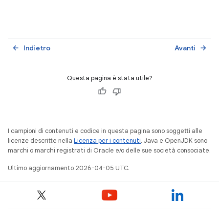
Indietro
Avanti
arrow_back
arrow_forward
Questa pagina è stata utile?
I campioni di contenuti e codice in questa pagina sono soggetti alle
licenze descritte nella
Licenza per i contenuti
. Java e OpenJDK sono
marchi o marchi registrati di Oracle e/o delle sue società consociate.
Ultimo aggiornamento 2026-04-05 UTC.