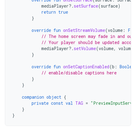
mediaPlayer
?.
setSurface
(
surface
)
return
true
}
override
fun
onSetStreamVolume
(
volume
:
Flo
// The home screen may fade in and out
// Your player should be updated accor
mediaPlayer
?.
setVolume
(
volume
,
volume
)
}
override
fun
onSetCaptionEnabled
(
b
:
Boolea
// enable/disable captions here
}
}
companion
object
{
private
const
val
TAG
=
"PreviewInputServi
}
}