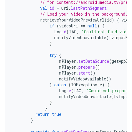
// for content://android.media.tv/prev
val
id
=
uri
.
lastPathSegment
// Load your video in the background.
retrieveYourVideoPreviewUrl
(
id
)
{
vide
if
(
videoUri
==
null
)
{
Log
.
d
(
TAG
,
"Could not find video
notifyVideoUnavailable
(
TvInputMa
}
try
{
mPlayer
.
setDataSource
(
getAppli
mPlayer
.
prepare
()
mPlayer
.
start
()
notifyVideoAvailable
()
}
catch
(
IOException
e
)
{
Log
.
e
(
TAG
,
"Could not prepare 
notifyVideoUnavailable
(
TvInput
}
}
return
true
}
override
fun
onSetSurface
(
surface
:
Surface