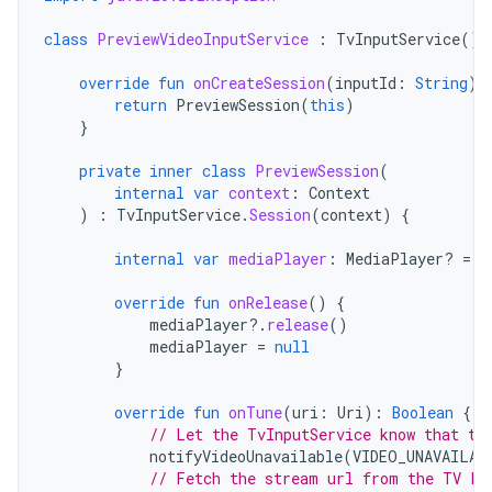
class
PreviewVideoInputService
:
TvInputService
()
override
fun
onCreateSession
(
inputId
:
String
):
return
PreviewSession
(
this
)
}
private
inner
class
PreviewSession
(
internal
var
context
:
Context
)
:
TvInputService
.
Session
(
context
)
{
internal
var
mediaPlayer
:
MediaPlayer? 
=
M
override
fun
onRelease
()
{
mediaPlayer
?.
release
()
mediaPlayer
=
null
}
override
fun
onTune
(
uri
:
Uri
):
Boolean
{
// Let the TvInputService know that th
notifyVideoUnavailable
(
VIDEO_UNAVAILAB
// Fetch the stream url from the TV Pr