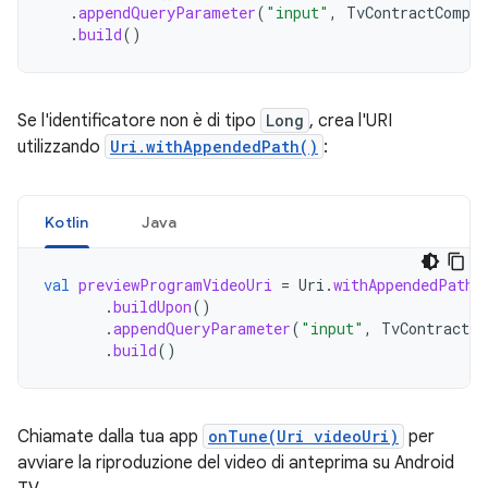
.
appendQueryParameter
(
"input"
,
TvContractCompat
.
build
()
Se l'identificatore non è di tipo
Long
, crea l'URI
utilizzando
Uri.withAppendedPath()
:
Kotlin
Java
val
previewProgramVideoUri
=
Uri
.
withAppendedPath
(
.
buildUpon
()
.
appendQueryParameter
(
"input"
,
TvContractCo
.
build
()
Chiamate dalla tua app
onTune(Uri videoUri)
per
avviare la riproduzione del video di anteprima su Android