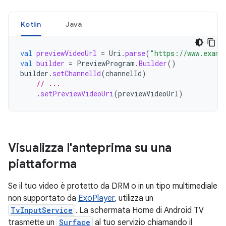
Kotlin
Java
val
previewVideoUrl
=
Uri
.
parse
(
"https://www.examp
val
builder
=
PreviewProgram
.
Builder
()
builder
.
setChannelId
(
channelId
)
// ...
.
setPreviewVideoUri
(
previewVideoUrl
)
Visualizza l'anteprima su una
piattaforma
Se il tuo video è protetto da DRM o in un tipo multimediale
non supportato da
ExoPlayer
, utilizza un
TvInputService
. La schermata Home di Android TV
trasmette un
Surface
al tuo servizio chiamando il