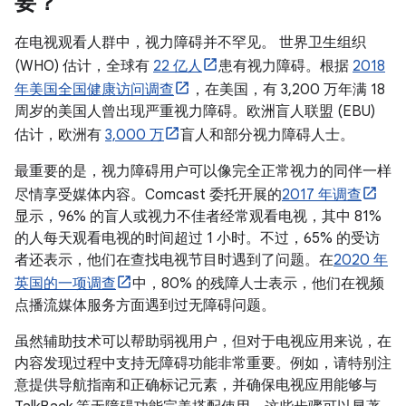
要？
在电视观看人群中，视力障碍并不罕见。 世界卫生组织
(WHO) 估计，全球有
22 亿人
患有视力障碍。根据
2018
年美国全国健康访问调查
，在美国，有 3,200 万年满 18
周岁的美国人曾出现严重视力障碍。欧洲盲人联盟 (EBU)
估计，欧洲有
3,000 万
盲人和部分视力障碍人士。
最重要的是，视力障碍用户可以像完全正常视力的同伴一样
尽情享受媒体内容。Comcast 委托开展的
2017 年调查
显示，96% 的盲人或视力不佳者经常观看电视，其中 81%
的人每天观看电视的时间超过 1 小时。不过，65% 的受访
者还表示，他们在查找电视节目时遇到了问题。在
2020 年
英国的一项调查
中，80% 的残障人士表示，他们在视频
点播流媒体服务方面遇到过无障碍问题。
虽然辅助技术可以帮助弱视用户，但对于电视应用来说，在
内容发现过程中支持无障碍功能非常重要。例如，请特别注
意提供导航指南和正确标记元素，并确保电视应用能够与