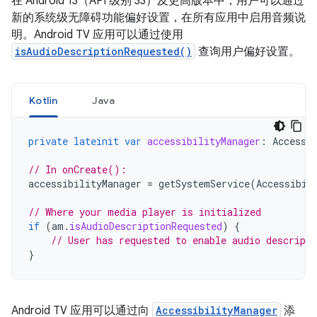
在 Android 13（API 级别 33）及更高版本中，用户可以通过
新的系统级无障碍功能偏好设置，在所有应用中启用音频说
明。Android TV 应用可以通过使用
isAudioDescriptionRequested()
查询用户偏好设置。
Kotlin
Java
private
lateinit
var
accessibilityManager
:
Accessi
// In onCreate():
accessibilityManager
=
getSystemService
(
Accessibil
// Where your media player is initialized
if
(
am
.
isAudioDescriptionRequested
)
{
// User has requested to enable audio descripti
}
Android TV 应用可以通过向
AccessibilityManager
添