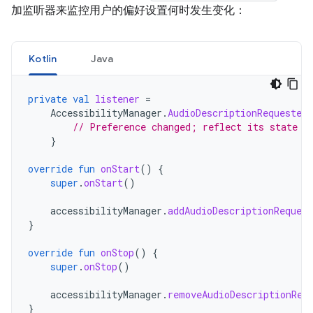
加监听器来监控用户的偏好设置何时发生变化：
Kotlin
Java
private
val
listener
=
AccessibilityManager
.
AudioDescriptionRequested
// Preference changed; reflect its state i
}
override
fun
onStart
()
{
super
.
onStart
()
accessibilityManager
.
addAudioDescriptionReques
}
override
fun
onStop
()
{
super
.
onStop
()
accessibilityManager
.
removeAudioDescriptionReq
}