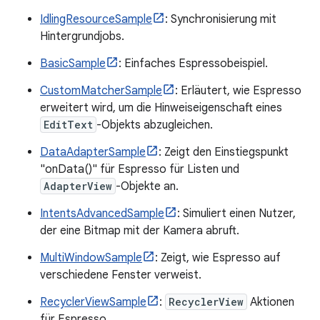
IdlingResourceSample
: Synchronisierung mit
Hintergrundjobs.
BasicSample
: Einfaches Espressobeispiel.
CustomMatcherSample
: Erläutert, wie Espresso
erweitert wird, um die Hinweiseigenschaft eines
EditText
-Objekts abzugleichen.
DataAdapterSample
: Zeigt den Einstiegspunkt
"onData()" für Espresso für Listen und
AdapterView
-Objekte an.
IntentsAdvancedSample
: Simuliert einen Nutzer,
der eine Bitmap mit der Kamera abruft.
MultiWindowSample
: Zeigt, wie Espresso auf
verschiedene Fenster verweist.
RecyclerViewSample
:
RecyclerView
Aktionen
für Espresso.