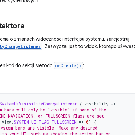
sków systemowych.
tektora
ia o zmianach widoczności interfejsu systemu, zarejestruj
tyChangeListener
. Zazwyczaj jest to widok, którego używas
en kod do sekcji Metoda
onCreate()
:
SystemUiVisibilityChangeListener
{
visibility
-
m bars will only be "visible" if none of the
IDE_NAVIGATION, or FULLSCREEN flags are set.
View
.
SYSTEM_UI_FLAG_FULLSCREEN
==
0
)
{
ystem bars are visible. Make any desired
 to your UI, such as showing the action bar or