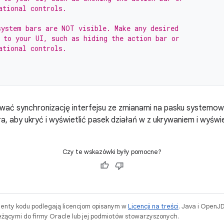
ational controls.
ystem bars are NOT visible. Make any desired
 to your UI, such as hiding the action bar or
ational controls.
ywać synchronizację interfejsu ze zmianami na pasku system
a, aby ukryć i wyświetlić pasek działań w z ukrywaniem i wyświ
Czy te wskazówki były pomocne?
menty kodu podlegają licencjom opisanym w
Licencji na treści
. Java i OpenJ
ącymi do firmy Oracle lub jej podmiotów stowarzyszonych.