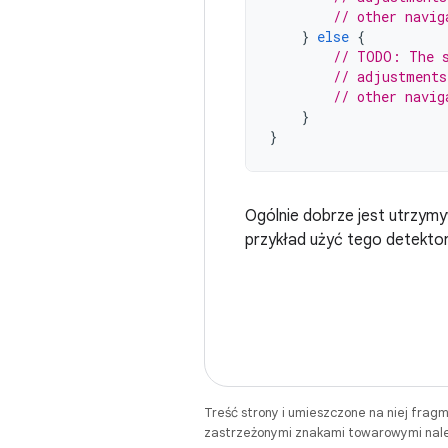
// other navig
}
else
{
// TODO: The s
// adjustments
// other navig
}
}
Ogólnie dobrze jest utrzym
przykład użyć tego detektor
Treść strony i umieszczone na niej frag
zastrzeżonymi znakami towarowymi należ