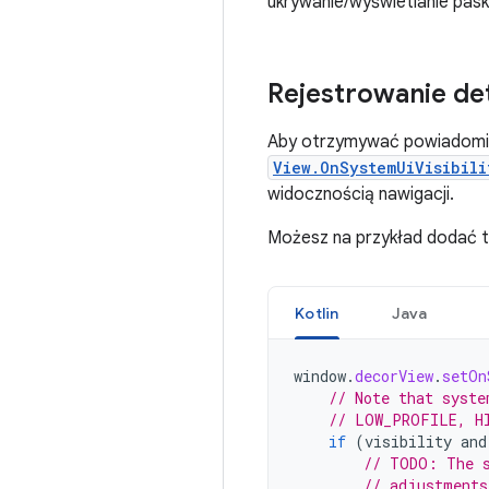
ukrywanie/wyświetlanie pa
Rejestrowanie de
Aby otrzymywać powiadomien
View.OnSystemUiVisibili
widocznością nawigacji.
Możesz na przykład dodać t
Kotlin
Java
window
.
decorView
.
setOn
// Note that syste
// LOW_PROFILE, H
if
(
visibility
and
// TODO: The s
// adjustments