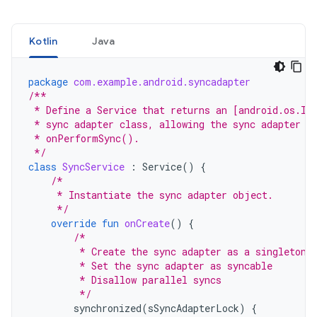
Kotlin
Java
package
com.example.android.syncadapter
/**
 * Define a Service that returns an [android.os.IB
 * sync adapter class, allowing the sync adapter f
 * onPerformSync().
 */
class
SyncService
:
Service
()
{
/*
     * Instantiate the sync adapter object.
     */
override
fun
onCreate
()
{
/*
         * Create the sync adapter as a singleton.
         * Set the sync adapter as syncable
         * Disallow parallel syncs
         */
synchronized
(
sSyncAdapterLock
)
{