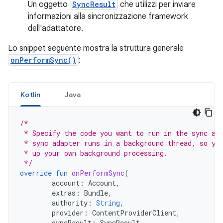
Un oggetto
SyncResult
che utilizzi per inviare
informazioni alla sincronizzazione framework
dell'adattatore.
Lo snippet seguente mostra la struttura generale
onPerformSync()
:
Kotlin
Java
/*
 * Specify the code you want to run in the sync ad
 * sync adapter runs in a background thread, so yo
 * up your own background processing.
 */
override
fun
onPerformSync
(
account
:
Account
,
extras
:
Bundle
,
authority
:
String
,
provider
:
ContentProviderClient
,
syncResult
:
SyncResult