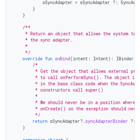
sSyncAdapter
=
sSyncAdapter
?:
SyncAda
}
}
/**
     * Return an object that allows the system to 
     * the sync adapter.
     *
     */
override
fun
onBind
(
intent
:
Intent
):
IBinder
{
/*
         * Get the object that allows external pro
         * to call onPerformSync(). The object is 
         * in the base class code when the SyncAda
         * constructors call super()
         *
         * We should never be in a position where 
         * onCreate() so the exception should neve
         */
return
sSyncAdapter
?.
syncAdapterBinder
?:
}
companion
object
{