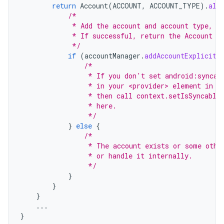
return
Account
(
ACCOUNT
,
ACCOUNT_TYPE
).
als
/*
             * Add the account and account type, n
             * If successful, return the Account o
             */
if
(
accountManager
.
addAccountExplicitl
/*
                 * If you don't set android:syncab
                 * in your <provider> element in t
                 * then call context.setIsSyncable
                 * here.
                 */
}
else
{
/*
                 * The account exists or some othe
                 * or handle it internally.
                 */
}
}
}
...
}