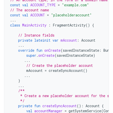
const
val
ACCOUNT_TYPE
=
"example.com"
// The account name
const
val
ACCOUNT
=
"placeholderaccount"
...
class
MainActivity
:
FragmentActivity
()
{
// Instance fields
private
lateinit
var
mAccount
:
Account
...
override
fun
onCreate
(
savedInstanceState
:
Bund
super
.
onCreate
(
savedInstanceState
)
...
// Create the placeholder account
mAccount
=
createSyncAccount
()
...
}
...
/**
     * Create a new placeholder account for the sy
     */
private
fun
createSyncAccount
():
Account
{
val
accountManager
=
getSystemService
(
Cont