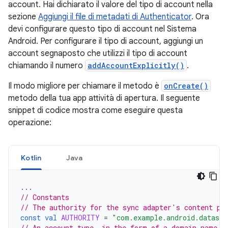
account. Hai dichiarato il valore del tipo di account nella
sezione
Aggiungi il file di metadati di Authenticator
. Ora
devi configurare questo tipo di account nel Sistema
Android. Per configurare il tipo di account, aggiungi un
account segnaposto che utilizzi il tipo di account
chiamando il numero
addAccountExplicitly()
.
Il modo migliore per chiamare il metodo è
onCreate()
metodo della tua app attività di apertura. Il seguente
snippet di codice mostra come eseguire questa
operazione:
Kotlin
Java
...
// Constants
// The authority for the sync adapter's content pr
const
val
AUTHORITY
=
"com.example.android.datasyn
// An account type, in the form of a domain name