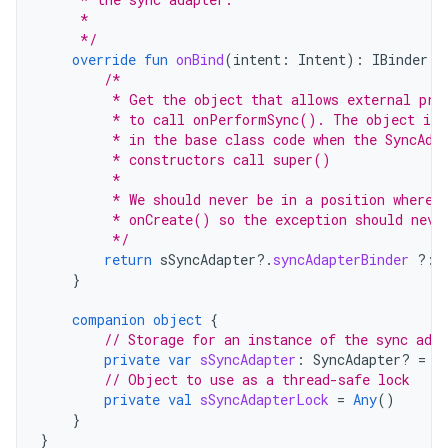
     *
     */
override
fun
onBind
(
intent
:
Intent
):
IBinder
{
/*
         * Get the object that allows external pro
         * to call onPerformSync(). The object is 
         * in the base class code when the SyncAda
         * constructors call super()
         *
         * We should never be in a position where 
         * onCreate() so the exception should neve
         */
return
sSyncAdapter
?.
syncAdapterBinder
?:
}
companion
object
{
// Storage for an instance of the sync adap
private
var
sSyncAdapter
:
SyncAdapter? 
=
n
// Object to use as a thread-safe lock
private
val
sSyncAdapterLock
=
Any
()
}
}