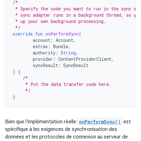
/*
 * Specify the code you want to run in the sync ad
 * sync adapter runs in a background thread, so yo
 * up your own background processing.
 */
override
fun
onPerformSync
(
account
:
Account
,
extras
:
Bundle
,
authority
:
String
,
provider
:
ContentProviderClient
,
syncResult
:
SyncResult
)
{
/*
     * Put the data transfer code here.
     */
}
Bien que l'implémentation réelle
onPerformSync()
est
spécifique à les exigences de synchronisation des
données et les protocoles de connexion au serveur de