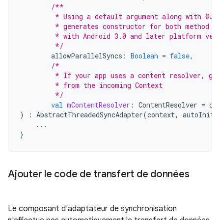
/**
         * Using a default argument along with @Jv
         * generates constructor for both method s
         * with Android 3.0 and later platform ver
         */
allowParallelSyncs
:
Boolean
=
false
,
/*
         * If your app uses a content resolver, ge
         * from the incoming Context
         */
val
mContentResolver
:
ContentResolver
=
co
)
:
AbstractThreadedSyncAdapter
(
context
,
autoIniti
...
}
Ajouter le code de transfert de données
Le composant d'adaptateur de synchronisation