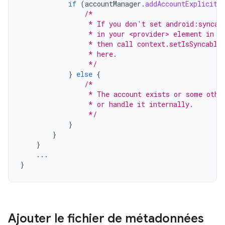
if
(
accountManager
.
addAccountExplicitl
/*
                 * If you don't set android:syncab
                 * in your <provider> element in t
                 * then call context.setIsSyncable
                 * here.
                 */
}
else
{
/*
                 * The account exists or some othe
                 * or handle it internally.
                 */
}
}
}
...
}
Ajouter le fichier de métadonnées