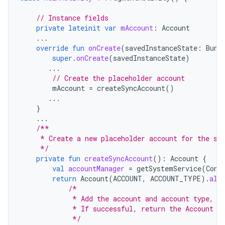
// Instance fields
private
lateinit
var
mAccount
:
Account
...
override
fun
onCreate
(
savedInstanceState
:
Bund
super
.
onCreate
(
savedInstanceState
)
...
// Create the placeholder account
mAccount
=
createSyncAccount
()
...
}
...
/**
     * Create a new placeholder account for the sy
     */
private
fun
createSyncAccount
():
Account
{
val
accountManager
=
getSystemService
(
Cont
return
Account
(
ACCOUNT
,
ACCOUNT_TYPE
).
als
/*
             * Add the account and account type, n
             * If successful, return the Account o
             */