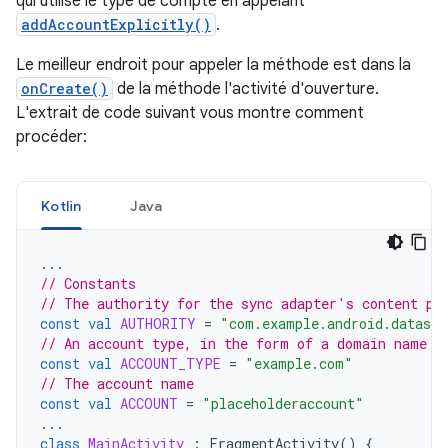
qui utilise le type de compte en appelant
addAccountExplicitly()
.
Le meilleur endroit pour appeler la méthode est dans la
onCreate()
de la méthode l'activité d'ouverture.
L'extrait de code suivant vous montre comment
procéder:
Kotlin
Java
...
// Constants
// The authority for the sync adapter's content pr
const
val
AUTHORITY
=
"com.example.android.datasyn
// An account type, in the form of a domain name
const
val
ACCOUNT_TYPE
=
"example.com"
// The account name
const
val
ACCOUNT
=
"placeholderaccount"
...
class
MainActivity
:
FragmentActivity
()
{