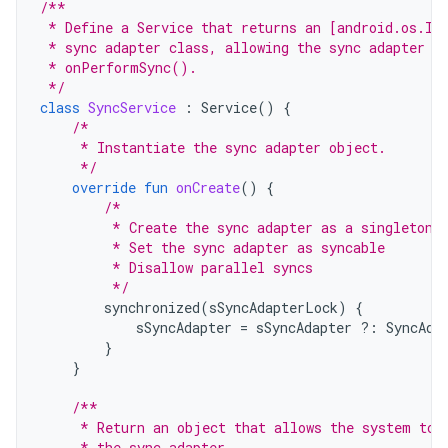
/**
 * Define a Service that returns an [android.os.IB
 * sync adapter class, allowing the sync adapter f
 * onPerformSync().
 */
class
SyncService
:
Service
()
{
/*
     * Instantiate the sync adapter object.
     */
override
fun
onCreate
()
{
/*
         * Create the sync adapter as a singleton.
         * Set the sync adapter as syncable
         * Disallow parallel syncs
         */
synchronized
(
sSyncAdapterLock
)
{
sSyncAdapter
=
sSyncAdapter
?:
SyncAda
}
}
/**
     * Return an object that allows the system to 
     * the sync adapter.