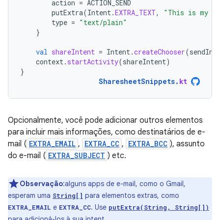
action
=
ACTION_SEND
putExtra
(
Intent
.
EXTRA_TEXT
,
"This is my te
type
=
"text/plain"
}
val
shareIntent
=
Intent
.
createChooser
(
sendInt
context
.
startActivity
(
shareIntent
)
}
SharesheetSnippets
.
kt
Opcionalmente, você pode adicionar outros elementos
para incluir mais informações, como destinatários de e-
mail (
EXTRA_EMAIL
,
EXTRA_CC
,
EXTRA_BCC
), assunto
do e-mail (
EXTRA_SUBJECT
) etc.
Observação
:alguns apps de e-mail, como o Gmail,
esperam uma
para elementos extras, como
String[]
e
. Use
EXTRA_EMAIL
EXTRA_CC
putExtra(String, String[])
para adicioná-los à sua intent.