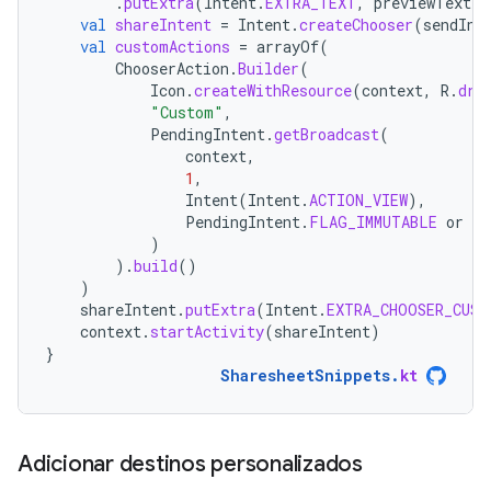
.
putExtra
(
Intent
.
EXTRA_TEXT
,
previewText
)
val
shareIntent
=
Intent
.
createChooser
(
sendInt
val
customActions
=
arrayOf
(
ChooserAction
.
Builder
(
Icon
.
createWithResource
(
context
,
R
.
dra
"Custom"
,
PendingIntent
.
getBroadcast
(
context
,
1
,
Intent
(
Intent
.
ACTION_VIEW
),
PendingIntent
.
FLAG_IMMUTABLE
or
Pe
)
).
build
()
)
shareIntent
.
putExtra
(
Intent
.
EXTRA_CHOOSER_CUST
context
.
startActivity
(
shareIntent
)
}
SharesheetSnippets
.
kt
Adicionar destinos personalizados