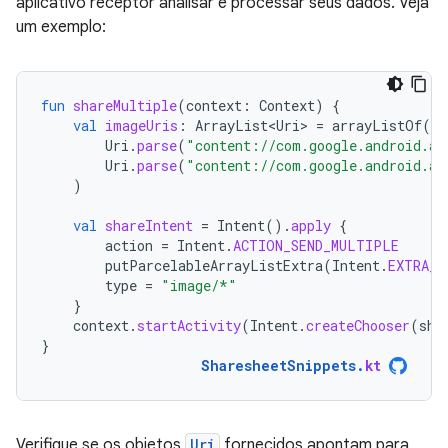
aplicativo receptor analisar e processar seus dados. Veja
um exemplo:
fun
shareMultiple
(
context
:
Context
)
{
val
imageUris
:
ArrayList<Uri>
=
arrayListOf
(
Uri
.
parse
(
"content://com.google.android.ap
Uri
.
parse
(
"content://com.google.android.ap
)
val
shareIntent
=
Intent
().
apply
{
action
=
Intent
.
ACTION_SEND_MULTIPLE
putParcelableArrayListExtra
(
Intent
.
EXTRA_S
type
=
"image/*"
}
context
.
startActivity
(
Intent
.
createChooser
(
sha
}
SharesheetSnippets
.
kt
Verifique se os objetos
Uri
fornecidos apontam para