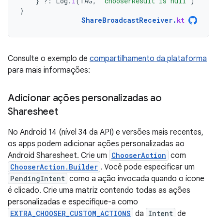
}
?:
Log
.
i
(
TAG
,
"chooserResult is null"
)
}
ShareBroadcastReceiver
.
kt
Consulte o exemplo de
compartilhamento da plataforma
para mais informações:
Adicionar ações personalizadas ao
Sharesheet
No Android 14 (nível 34 da API) e versões mais recentes,
os apps podem adicionar ações personalizadas ao
Android Sharesheet. Crie um
ChooserAction
com
ChooserAction.Builder
. Você pode especificar um
PendingIntent
como a ação invocada quando o ícone
é clicado. Crie uma matriz contendo todas as ações
personalizadas e especifique-a como
EXTRA_CHOOSER_CUSTOM_ACTIONS
da
Intent
de