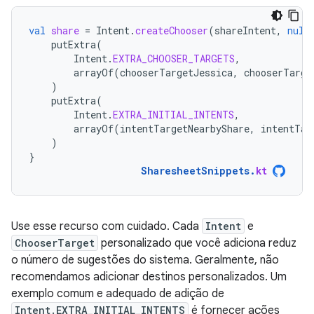
val
share
=
Intent
.
createChooser
(
shareIntent
,
null
putExtra
(
Intent
.
EXTRA_CHOOSER_TARGETS
,
arrayOf
(
chooserTargetJessica
,
chooserTarge
)
putExtra
(
Intent
.
EXTRA_INITIAL_INTENTS
,
arrayOf
(
intentTargetNearbyShare
,
intentTar
)
}
SharesheetSnippets
.
kt
Use esse recurso com cuidado. Cada
Intent
e
ChooserTarget
personalizado que você adiciona reduz
o número de sugestões do sistema. Geralmente, não
recomendamos adicionar destinos personalizados. Um
exemplo comum e adequado de adição de
Intent.EXTRA_INITIAL_INTENTS
é fornecer ações