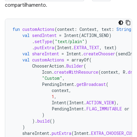
compartilhamento.
fun
customActions
(
context
:
Context
,
text
:
String
)
val
sendIntent
=
Intent
(
ACTION_SEND
)
.
setType
(
"text/plain"
)
.
putExtra
(
Intent
.
EXTRA_TEXT
,
text
)
val
shareIntent
=
Intent
.
createChooser
(
sendInt
val
customActions
=
arrayOf
(
ChooserAction
.
Builder
(
Icon
.
createWithResource
(
context
,
R
.
dra
"Custom"
,
PendingIntent
.
getBroadcast
(
context
,
1
,
Intent
(
Intent
.
ACTION_VIEW
),
PendingIntent
.
FLAG_IMMUTABLE
or
Pe
)
).
build
()
)
shareIntent
.
putExtra
(
Intent
.
EXTRA_CHOOSER_CUST