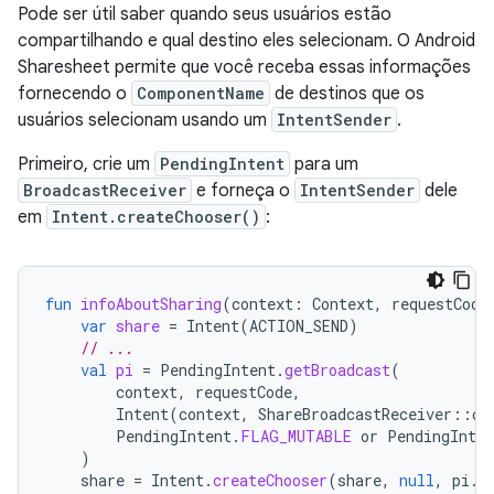
Pode ser útil saber quando seus usuários estão
compartilhando e qual destino eles selecionam. O Android
Sharesheet permite que você receba essas informações
fornecendo o
ComponentName
de destinos que os
usuários selecionam usando um
IntentSender
.
Primeiro, crie um
PendingIntent
para um
BroadcastReceiver
e forneça o
IntentSender
dele
em
Intent.createChooser()
:
fun
infoAboutSharing
(
context
:
Context
,
requestCode
var
share
=
Intent
(
ACTION_SEND
)
// ...
val
pi
=
PendingIntent
.
getBroadcast
(
context
,
requestCode
,
Intent
(
context
,
ShareBroadcastReceiver
::
cl
PendingIntent
.
FLAG_MUTABLE
or
PendingInten
)
share
=
Intent
.
createChooser
(
share
,
null
,
pi
.
i