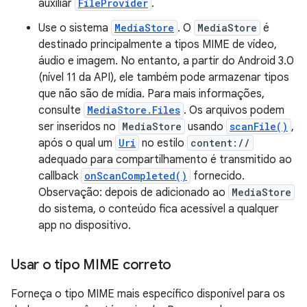
auxiliar
FileProvider
.
Use o sistema
MediaStore
. O
MediaStore
é
destinado principalmente a tipos MIME de vídeo,
áudio e imagem. No entanto, a partir do Android 3.0
(nível 11 da API), ele também pode armazenar tipos
que não são de mídia. Para mais informações,
consulte
MediaStore.Files
. Os arquivos podem
ser inseridos no
MediaStore
usando
scanFile()
,
após o qual um
Uri
no estilo
content://
adequado para compartilhamento é transmitido ao
callback
onScanCompleted()
fornecido.
Observação: depois de adicionado ao
MediaStore
do sistema, o conteúdo fica acessível a qualquer
app no dispositivo.
Usar o tipo MIME correto
Forneça o tipo MIME mais específico disponível para os