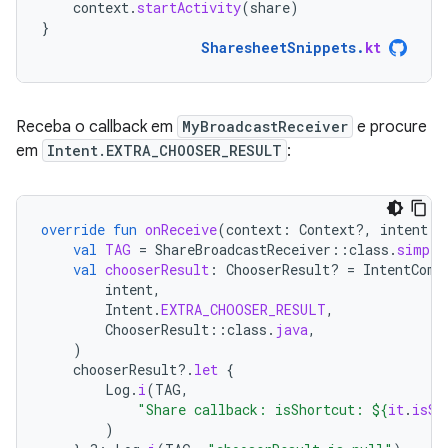
context
.
startActivity
(
share
)
}
SharesheetSnippets
.
kt
Receba o callback em
MyBroadcastReceiver
e procure
em
Intent.EXTRA_CHOOSER_RESULT
:
override
fun
onReceive
(
context
:
Context?,
intent
:
val
TAG
=
ShareBroadcastReceiver
::
class
.
simple
val
chooserResult
:
ChooserResult? 
=
IntentComp
intent
,
Intent
.
EXTRA_CHOOSER_RESULT
,
ChooserResult
::
class
.
java
,
)
chooserResult
?.
let
{
Log
.
i
(
TAG
,
"Share callback: isShortcut: 
${
it
.
isSh
)