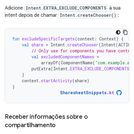
Adicione
Intent.EXTRA_EXCLUDE_COMPONENTS
à sua
intent depois de chamar
Intent.createChooser()
:
fun
excludeSpecificTargets
(
context
:
Context
)
{
val
share
=
Intent
.
createChooser
(
Intent
(
ACTION
// Only use for components you have contro
val
excludedComponentNames
=
arrayOf
(
ComponentName
(
"com.example.an
putExtra
(
Intent
.
EXTRA_EXCLUDE_COMPONENTS
,
}
context
.
startActivity
(
share
)
}
SharesheetSnippets
.
kt
Receber informações sobre o
compartilhamento