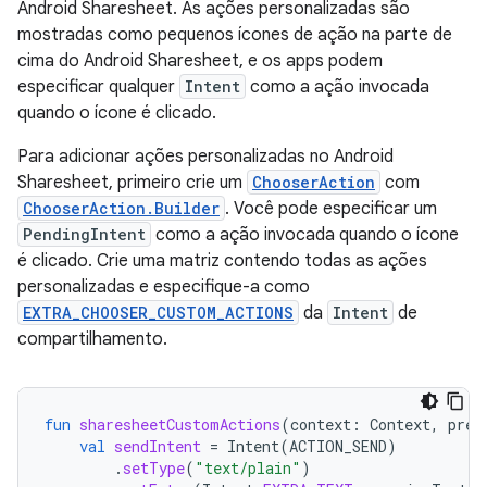
Android Sharesheet. As ações personalizadas são
mostradas como pequenos ícones de ação na parte de
cima do Android Sharesheet, e os apps podem
especificar qualquer
Intent
como a ação invocada
quando o ícone é clicado.
Para adicionar ações personalizadas no Android
Sharesheet, primeiro crie um
ChooserAction
com
ChooserAction.Builder
. Você pode especificar um
PendingIntent
como a ação invocada quando o ícone
é clicado. Crie uma matriz contendo todas as ações
personalizadas e especifique-a como
EXTRA_CHOOSER_CUSTOM_ACTIONS
da
Intent
de
compartilhamento.
fun
sharesheetCustomActions
(
context
:
Context
,
prev
val
sendIntent
=
Intent
(
ACTION_SEND
)
.
setType
(
"text/plain"
)