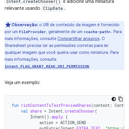
Intent.createChooser()
e adicione uma miniatura
relevante usando
ClipData
.
Observação:
o URI de conteúdo da imagem é fornecido
por um
, geralmente de um
. Para
FileProvider
<cache-path>
mais informações, consulte
Compartilhar arquivos
. O
Sharesheet precisa ter as permissões corretas para ler
qualquer imagem que você queira usar como miniatura. Para
mais informações, consulte
.
Intent.FLAG_GRANT_READ_URI_PERMISSION
Veja um exemplo:
fun
richContentToTextPreviewShares
(
context
:
Contex
val
share
=
Intent
.
createChooser
(
Intent
().
apply
{
action
=
ACTION_SEND
putExtra
(
Intent
.
EXTRA_TEXT
,
"https://d