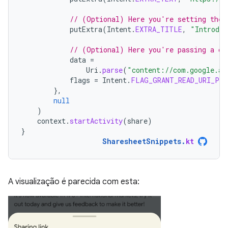
// (Optional) Here you're setting the 
putExtra
(
Intent
.
EXTRA_TITLE
,
"Introduc
// (Optional) Here you're passing a co
data
=
Uri
.
parse
(
"content://com.google.an
flags
=
Intent
.
FLAG_GRANT_READ_URI_PER
},
null
)
context
.
startActivity
(
share
)
}
SharesheetSnippets
.
kt
A visualização é parecida com esta: