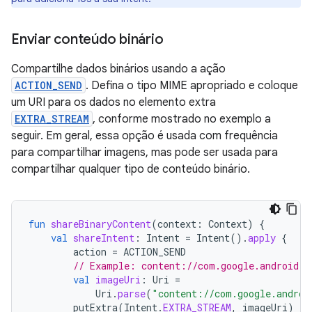
Enviar conteúdo binário
Compartilhe dados binários usando a ação
ACTION_SEND
. Defina o tipo MIME apropriado e coloque
um URI para os dados no elemento extra
EXTRA_STREAM
, conforme mostrado no exemplo a
seguir. Em geral, essa opção é usada com frequência
para compartilhar imagens, mas pode ser usada para
compartilhar qualquer tipo de conteúdo binário.
fun
shareBinaryContent
(
context
:
Context
)
{
val
shareIntent
:
Intent
=
Intent
().
apply
{
action
=
ACTION_SEND
// Example: content://com.google.android.a
val
imageUri
:
Uri
=
Uri
.
parse
(
"content://com.google.androi
putExtra
(
Intent
.
EXTRA_STREAM
,
imageUri
)