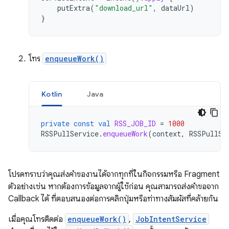
putExtra
(
"download_url"
,
dataUrl
)
}
โทร
enqueueWork()
Kotlin
Java
private
const
val
RSS_JOB_ID
=
1000
RSSPullService
.
enqueueWork
(
context
,
RSSPullSe
โปรดทราบว่าคุณส่งคำของานได้จากทุกที่ในกิจกรรมหรือ Fragment
ตัวอย่างเช่น หากต้องการข้อมูลจากผู้ใช้ก่อน คุณสามารถส่งคำขอจาก
Callback ได้ ที่ตอบสนองต่อการคลิกปุ่มหรือท่าทางสัมผัสที่คล้ายกัน
เมื่อคุณโทรติดต่อ
enqueueWork()
,
JobIntentService