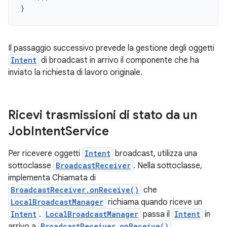
}
Il passaggio successivo prevede la gestione degli oggetti
Intent
di broadcast in arrivo il componente che ha
inviato la richiesta di lavoro originale.
Ricevi trasmissioni di stato da un
Job
Intent
Service
Per ricevere oggetti
Intent
broadcast, utilizza una
sottoclasse
BroadcastReceiver
. Nella sottoclasse,
implementa Chiamata di
BroadcastReceiver.onReceive()
che
LocalBroadcastManager
richiama quando riceve un
Intent
.
LocalBroadcastManager
passa il
Intent
in
arrivo a
BroadcastReceiver.onReceive()
.