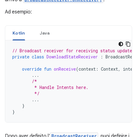
Ad esempio:
Kotlin
Java
// Broadcast receiver for receiving status updates
private
class
DownloadStateReceiver
:
BroadcastRec
override
fun
onReceive
(
context
:
Context
,
inten
...
/*
         * Handle Intents here.
         */
...
}
}
Dopo aver definito l'
BroadcastReceiver
, puoi definire i