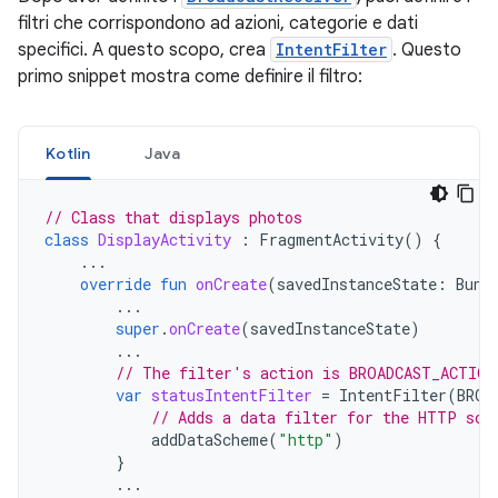
filtri che corrispondono ad azioni, categorie e dati
specifici. A questo scopo, crea
IntentFilter
. Questo
primo snippet mostra come definire il filtro:
Kotlin
Java
// Class that displays photos
class
DisplayActivity
:
FragmentActivity
()
{
...
override
fun
onCreate
(
savedInstanceState
:
Bund
...
super
.
onCreate
(
savedInstanceState
)
...
// The filter's action is BROADCAST_ACTION
var
statusIntentFilter
=
IntentFilter
(
BROA
// Adds a data filter for the HTTP sch
addDataScheme
(
"http"
)
}
...