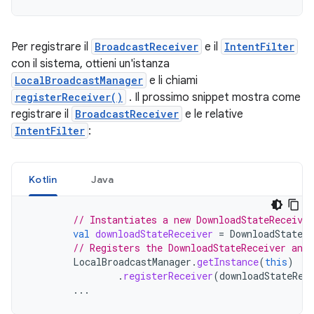
Per registrare il
BroadcastReceiver
e il
IntentFilter
con il sistema, ottieni un'istanza
LocalBroadcastManager
e li chiami
registerReceiver()
. Il prossimo snippet mostra come
registrare il
BroadcastReceiver
e le relative
IntentFilter
:
Kotlin
Java
// Instantiates a new DownloadStateReceiver
val
downloadStateReceiver
=
DownloadStateRe
// Registers the DownloadStateReceiver and 
LocalBroadcastManager
.
getInstance
(
this
)
.
registerReceiver
(
downloadStateRec
...