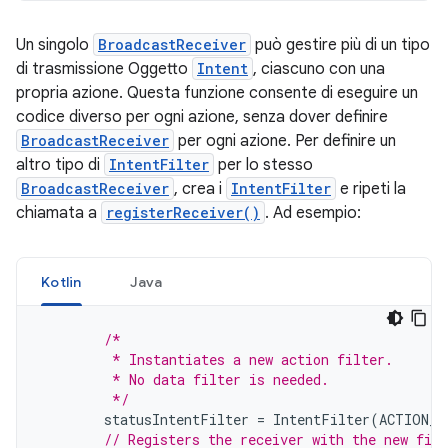
Un singolo
BroadcastReceiver
può gestire più di un tipo
di trasmissione Oggetto
Intent
, ciascuno con una
propria azione. Questa funzione consente di eseguire un
codice diverso per ogni azione, senza dover definire
BroadcastReceiver
per ogni azione. Per definire un
altro tipo di
IntentFilter
per lo stesso
BroadcastReceiver
, crea i
IntentFilter
e ripeti la
chiamata a
registerReceiver()
. Ad esempio:
Kotlin
Java
/*
         * Instantiates a new action filter.
         * No data filter is needed.
         */
statusIntentFilter
=
IntentFilter
(
ACTION_Z
// Registers the receiver with the new filt