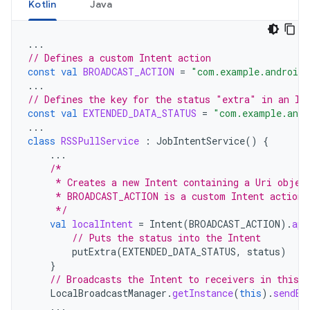
Kotlin
Java
...
// Defines a custom Intent action
const
val
BROADCAST_ACTION
=
"com.example.android.
...
// Defines the key for the status "extra" in an In
const
val
EXTENDED_DATA_STATUS
=
"com.example.andr
...
class
RSSPullService
:
JobIntentService
()
{
...
/*
     * Creates a new Intent containing a Uri objec
     * BROADCAST_ACTION is a custom Intent action
     */
val
localIntent
=
Intent
(
BROADCAST_ACTION
).
app
// Puts the status into the Intent
putExtra
(
EXTENDED_DATA_STATUS
,
status
)
}
// Broadcasts the Intent to receivers in this a
LocalBroadcastManager
.
getInstance
(
this
).
sendBr
...