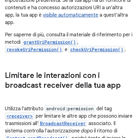
impostazione predefinita. Se la tua app ha un fornitore di
contenuti e ha concesso autorizzazioni URI a un'altra
app, la tua app è
visibile automaticamente
a quest'altra
app.
Per saperne di più, consulta il materiale di riferimento per i
metodi
grantUriPermission()
,
revokeUriPermission()
e
checkUriPermission()
.
Limitare le interazioni con i
broadcast receiver della tua app
Utilizza l'attributo
android:permission
del tag
<receiver>
per limitare le altre app che possono inviare
trasmissioni all'
BroadcastReceiver
associato. Il
sistema controlla l'autorizzazione
dopo
il ritorno di