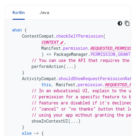
Kotlin
Java
when
{
ContextCompat
.
checkSelfPermission
(
CONTEXT
,
Manifest
.
permission
.
REQUESTED_PERMISSI
)
==
PackageManager
.
PERMISSION_GRANTED
// You can use the API that requires the p
performAction
(...)
}
ActivityCompat
.
shouldShowRequestPermissionRati
this
,
Manifest
.
permission
.
REQUESTED_PE
// In an educational UI, explain to the use
// permission for a specific feature to be
// features are disabled if it's declined.
// "cancel" or "no thanks" button that let
// using your app without granting the per
showInContextUI
(...)
}
else
-
>
{