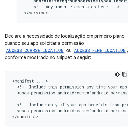
android:foregroundServiceType="locatio
<!--
Any
inner
elements
go
here.
-->

</service>
Declare a necessidade de localização em primeiro plano
quando seu app solicitar a permissão
ACCESS_COARSE_LOCATION
ou
ACCESS_FINE_LOCATION
,
conforme mostrado no snippet a seguir:
<manifest
...
<!--
Include
this
permission
any
time
your
app
n
<uses-permission
android:name="android.permissio
<!--
Include
only
if
your
app
benefits
from
prec
<uses-permission
android:name="android.permissio
</manifest>