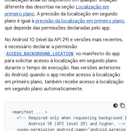
localização atual do dispositivo em qualquer situação
diferente das descritas na seção
Localização em
primeiro plano
. A precisão da localização em segundo
plano é igual à
precisão da localização em primeiro plano
,
que depende das permissões declaradas pelo app.
No Android 10 (nível da API 29) e versões mais recentes,
é necessário declarar a permissão
ACCESS_BACKGROUND_LOCATION
no manifesto do app
para solicitar acesso à localização em segundo plano
durante o tempo de execução. Nas versões anteriores
do Android, quando o app recebe acesso à localização
em primeiro plano, também recebe acesso à localização
em segundo plano automaticamente.
<manifest
...
<!--
Required
only
when
requesting
background
lo
Android
10
(API
level
29)
and
higher.
<uses-permission
android:name="android.permissio