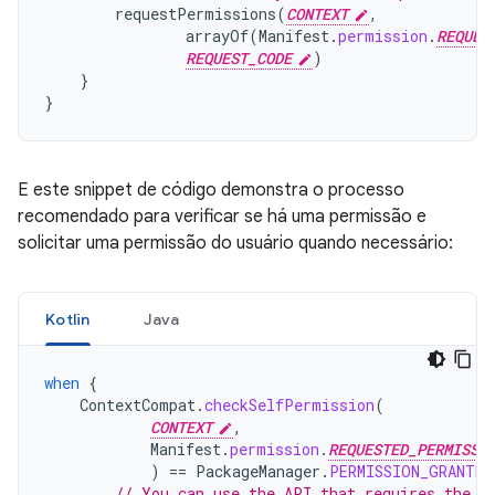
requestPermissions
(
CONTEXT
,
arrayOf
(
Manifest
.
permission
.
REQUES
REQUEST_CODE
)
}
}
E este snippet de código demonstra o processo
recomendado para verificar se há uma permissão e
solicitar uma permissão do usuário quando necessário:
Kotlin
Java
when
{
ContextCompat
.
checkSelfPermission
(
CONTEXT
,
Manifest
.
permission
.
REQUESTED_PERMISSI
)
==
PackageManager
.
PERMISSION_GRANTED
// You can use the API that requires the p