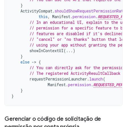
}
ActivityCompat
.
shouldShowRequestPermissionRati
this
,
Manifest
.
permission
.
REQUESTED_PE
// In an educational UI, explain to the use
// permission for a specific feature to be
// features are disabled if it's declined.
// "cancel" or "no thanks" button that let
// using your app without granting the per
showInContextUI
(...)
}
else
-
>
{
// You can directly ask for the permission
// The registered ActivityResultCallback g
requestPermissionLauncher
.
launch
(
Manifest
.
permission
.
REQUESTED_PERM
}
}
Gerenciar o código de solicitação de
permissão por conta própria