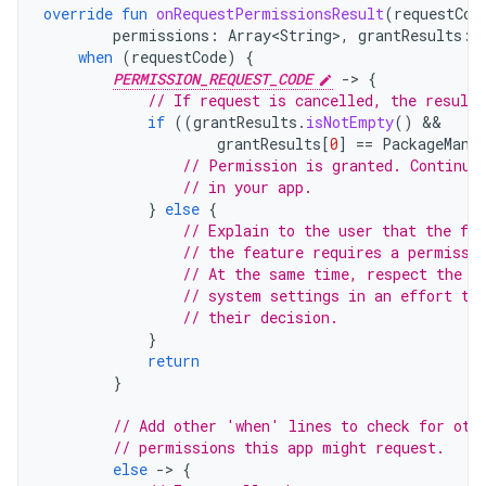
override
fun
onRequestPermissionsResult
(
requestCod
permissions
:
Array<String>
,
grantResults
:
when
(
requestCode
)
{
PERMISSION_REQUEST_CODE
-
>
{
// If request is cancelled, the result
if
((
grantResults
.
isNotEmpty
()
grantResults
[
0
]
==
PackageMana
// Permission is granted. Continue
// in your app.
}
else
{
// Explain to the user that the fea
// the feature requires a permissi
// At the same time, respect the u
// system settings in an effort to
// their decision.
}
return
}
// Add other 'when' lines to check for oth
// permissions this app might request.
else
-
>
{