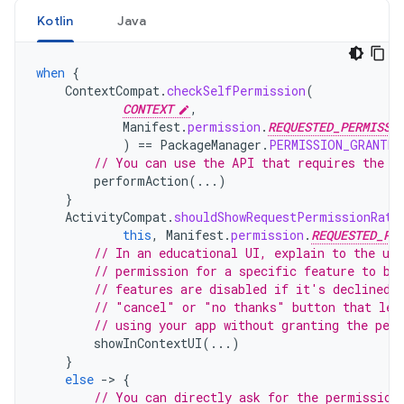
Kotlin
Java
when
{
ContextCompat
.
checkSelfPermission
(
CONTEXT
,
Manifest
.
permission
.
REQUESTED_PERMISSI
)
==
PackageManager
.
PERMISSION_GRANTED
// You can use the API that requires the p
performAction
(...)
}
ActivityCompat
.
shouldShowRequestPermissionRati
this
,
Manifest
.
permission
.
REQUESTED_PE
// In an educational UI, explain to the use
// permission for a specific feature to be
// features are disabled if it's declined.
// "cancel" or "no thanks" button that let
// using your app without granting the per
showInContextUI
(...)
}
else
-
>
{
// You can directly ask for the permission