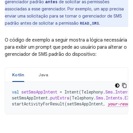
gerenciador padrão
antes
de solicitar as permissões
associadas a esse gerenciador. Por exemplo, um app precisa
enviar uma solicitação para se tornar o gerenciador de SMS
padrão antes de solicitar a permissão
.
READ_SMS
O código de exemplo a seguir mostra a lógica necessária
para exibir um prompt que pede ao usuário para alterar o
gerenciador de SMS padrão do dispositivo:
Kotlin
Java
val
setSmsAppIntent
=
Intent
(
Telephony
.
Sms
.
Intents
setSmsAppIntent
.
putExtra
(
Telephony
.
Sms
.
Intents
.
EXT
startActivityForResult
(
setSmsAppIntent
,
your-resul