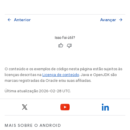
Anterior
Avançar
arrow_back
arrow_forward
Isso foi útil?
O conteúdo e os exemplos de código nesta página estão sujeitos às
licenças descritas na
Licença de conteúdo
. Java e OpenJDK são
marcas registradas da Oracle e/ou suas afiliadas.
Última atualização 2026-02-28 UTC.
MAIS SOBRE O ANDROID