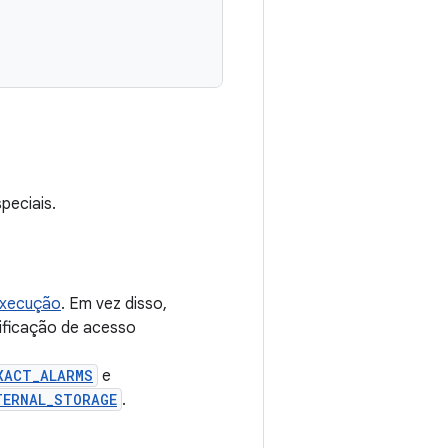
peciais.
execução
. Em vez disso,
ificação de acesso
XACT_ALARMS
e
TERNAL_STORAGE
.