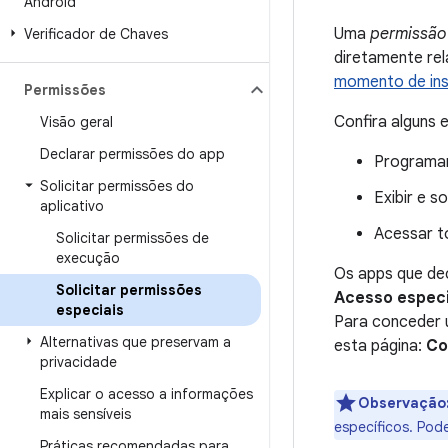
Android
Uma
permissão
Verificador de Chaves
diretamente rel
momento de ins
Permissões
Confira alguns 
Visão geral
Declarar permissões do app
Programar
Solicitar permissões do
Exibir e s
aplicativo
Acessar t
Solicitar permissões de
execução
Os apps que de
Solicitar permissões
Acesso especi
especiais
Para conceder u
Alternativas que preservam a
esta página:
Co
privacidade
Explicar o acesso a informações
Observação
mais sensíveis
específicos. Pode
Práticas recomendadas para