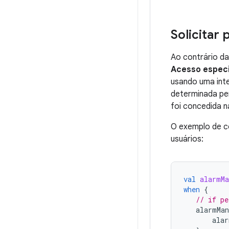
Solicitar
Ao contrário d
Acesso especi
usando uma int
determinada per
foi concedida 
O exemplo de có
usuários:
val
alarmMa
when
{
// if pe
alarmMan
alar