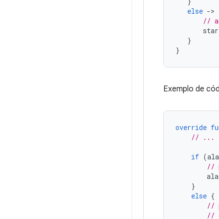
}
else
-
>
// a
star
}
}
Exemplo de códi
override
fu
// ...
if
(
al
// 
ala
}
else
{
// 
// 