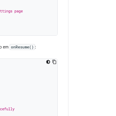
ttings page
io em
onResume()
:
cefully