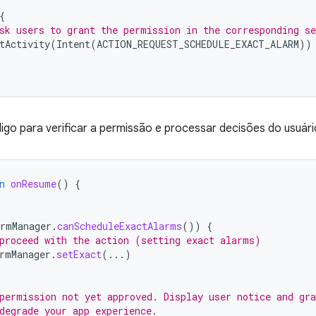
{
sk users to grant the permission in the corresponding se
tActivity
(
Intent
(
ACTION_REQUEST_SCHEDULE_EXACT_ALARM
))
go para verificar a permissão e processar decisões do usuár
n
onResume
()
{
armManager
.
canScheduleExactAlarms
())
{
proceed with the action (setting exact alarms)
rmManager
.
setExact
(...)
permission not yet approved. Display user notice and gra
degrade your app experience.