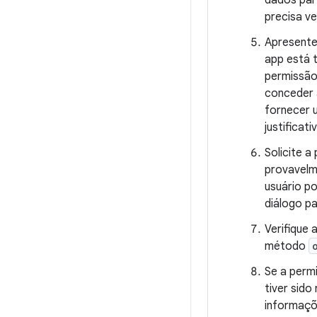
dados par
precisa v
Apresente
app está 
permissão
conceder a
fornecer 
justificat
Solicite a
provavelm
usuário p
diálogo p
Verifique 
método
Se a perm
tiver sido
informaçõ