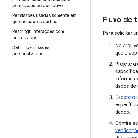
permissões do aplicativo
Permissões usadas somente em
Fluxo de 
gerenciadores padrão
Restringir interações com
Para solicitar 
outros apps
No arquiv
Definir permissões
que o app 
personalizadas
Projete a
específic
Informe a
dados do u
Espere o 
específic
dados.
Confira se
verificaçã