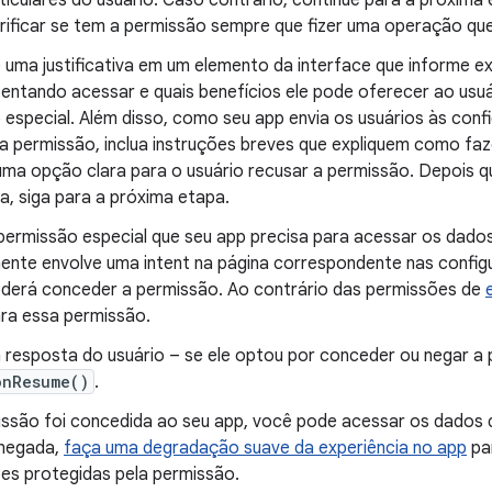
ticulares do usuário. Caso contrário, continue para a próxim
erificar se tem a permissão sempre que fizer uma operação qu
 uma justificativa em um elemento da interface que informe e
tentando acessar e quais benefícios ele pode oferecer ao usuá
 especial. Além disso, como seu app envia os usuários às con
 permissão, inclua instruções breves que expliquem como faze
uma opção clara para o usuário recusar a permissão. Depois q
iva, siga para a próxima etapa.
 permissão especial que seu app precisa para acessar os dados
ente envolve uma intent na página correspondente nas confi
oderá conceder a permissão. Ao contrário das permissões de
ara essa permissão.
a resposta do usuário – se ele optou por conceder ou negar a
onResume()
.
issão foi concedida ao seu app, você pode acessar os dados d
 negada,
faça uma degradação suave da experiência no app
par
es protegidas pela permissão.