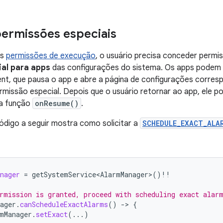
 permissões especiais
as
permissões de execução
, o usuário precisa conceder permi
al para apps
das configurações do sistema. Os apps podem di
ent, que pausa o app e abre a página de configurações corre
missão especial. Depois que o usuário retornar ao app, ele po
na função
onResume()
.
digo a seguir mostra como solicitar a
SCHEDULE_EXACT_ALA
nager
=
getSystemService<AlarmManager>
()
!!
rmission is granted, proceed with scheduling exact alar
ager
.
canScheduleExactAlarms
()
-
>
{
mManager
.
setExact
(...)