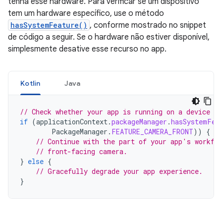
tenha esse hardware. Para verificar se um dispositivo
tem um hardware específico, use o método
hasSystemFeature()
, conforme mostrado no snippet
de código a seguir. Se o hardware não estiver disponível,
simplesmente desative esse recurso no app.
Kotlin
Java
// Check whether your app is running on a device t
if
(
applicationContext
.
packageManager
.
hasSystemFea
PackageManager
.
FEATURE_CAMERA_FRONT
))
{
// Continue with the part of your app's workfl
// front-facing camera.
}
else
{
// Gracefully degrade your app experience.
}