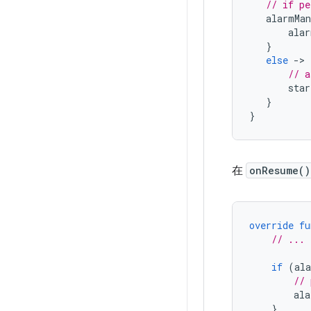
// if pe
alarmMan
alar
}
else
-
>
// a
star
}
}
在
onResume()
override
fu
// ...
if
(
al
// 
ala
}