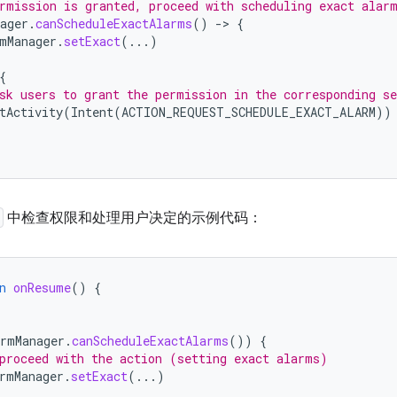
rmission is granted, proceed with scheduling exact alar
ager
.
canScheduleExactAlarms
()
-
>
{
mManager
.
setExact
(...)
{
sk users to grant the permission in the corresponding se
tActivity
(
Intent
(
ACTION_REQUEST_SCHEDULE_EXACT_ALARM
))
中检查权限和处理用户决定的示例代码：
n
onResume
()
{
armManager
.
canScheduleExactAlarms
())
{
proceed with the action (setting exact alarms)
rmManager
.
setExact
(...)