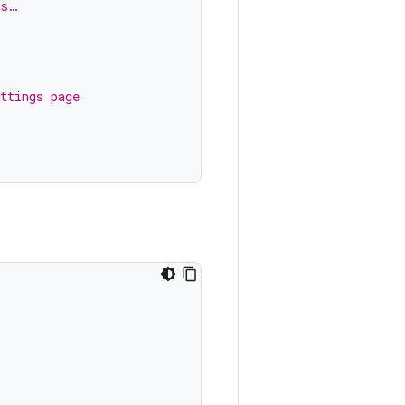
ms…
ttings page