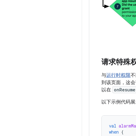
请求特殊
与
运行时权限
不
到该页面，这会
以在
onResume
以下示例代码展
val
alarmMa
when
{