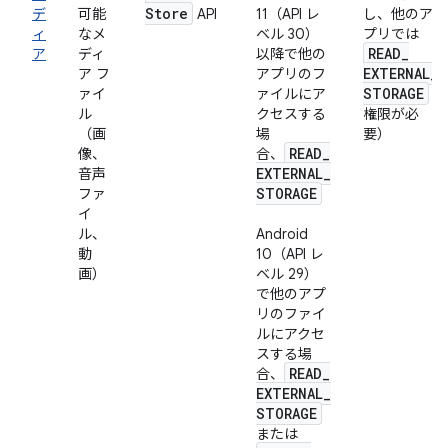
Store
デ
可能
API
11（API レ
し、他のア
ィ
なメ
ベル 30）
プリでは
READ
_
ア
ディ
以降で他の
EXTERNAL
_
ア フ
アプリのフ
STORAGE
ァイ
ァイルにア
ル
クセスする
権限が必
（画
場
要）
READ
_
像、
合、
EXTERNAL
_
音声
STORAGE
ファ
イ
ル、
Android
動
10（API レ
画）
ベル 29）
で他のアプ
リのファイ
ルにアクセ
スする場
READ
_
合、
EXTERNAL
_
STORAGE
または