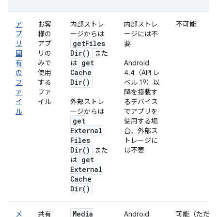
ア
お客
内部ストレ
内部ストレ
不可能
プ
様の
ージからは
ージには不
get
Files
リ
アプ
要
Dir(
)
固
リの
また
get
有
みで
は
Android
Cache
の
使用
4.4（API レ
Dir(
)
フ
する
ベル 19）以
ァ
ファ
降を搭載す
イ
イル
外部ストレ
るデバイス
ル
ージからは
でアプリを
get
使用する場
External
合、外部ス
Files
トレージに
Dir(
)
また
は不要
get
は
External
Cache
Dir(
)
Media
メ
共有
Android
可能（ただ