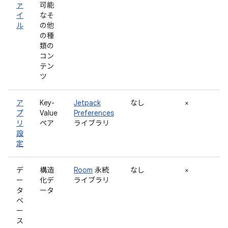
ァ
可能
イ
なそ
ル
の他
の種
類の
コン
テン
ツ
ア
Key-
Jetpack
なし
×
プ
Value
Preferences
リ
ペア
ライブラリ
設
定
デ
構造
Room
永続
なし
×
ー
化デ
ライブラリ
タ
ータ
ベ
ー
ス