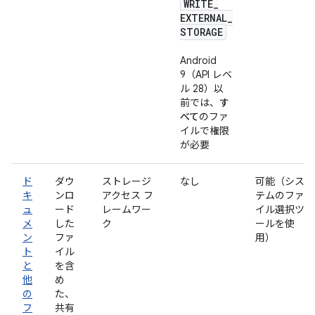
WRITE
_
EXTERNAL
_
STORAGE
Android
9（API レベ
ル 28）以
前では、
す
べて
のファ
イルで権限
が必要
ド
ダウ
ストレージ
なし
可能（シス
キ
ンロ
アクセス フ
テムのファ
ュ
ード
レームワー
イル選択ツ
メ
した
ク
ールを使
ン
ファ
用）
ト
イル
と
を含
他
め
の
た、
フ
共有