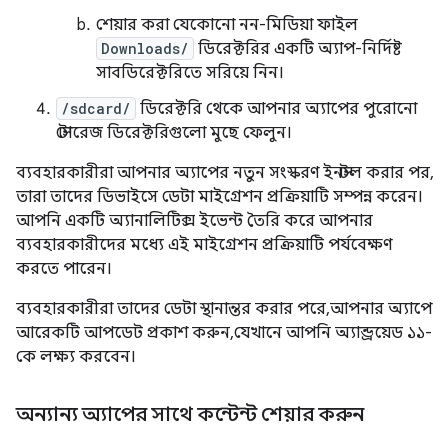
শেয়ার করা যেকোনো নন-মিডিয়া ফাইল
Downloads/
ডিরেক্টরির একটি অ্যাপ-নির্দিষ্ট
সাবডিরেক্টরিতে সরিয়ে নিন।
/sdcard/
ডিরেক্টরি থেকে আপনার অ্যাপের পুরোনো
স্টোরেজ ডিরেক্টরিগুলো মুছে ফেলুন।
ব্যবহারকারীরা আপনার অ্যাপের নতুন সংস্করণ ইনস্টল করার পর,
তারা তাদের ডিভাইসে ডেটা মাইগ্রেশন প্রক্রিয়াটি সম্পন্ন করেন।
আপনি একটি অ্যানালিটিক্স ইভেন্ট তৈরি করে আপনার
ব্যবহারকারীদের মধ্যে এই মাইগ্রেশন প্রক্রিয়াটি পর্যবেক্ষণ
করতে পারেন।
ব্যবহারকারীরা তাদের ডেটা স্থানান্তর করার পরে, আপনার অ্যাপে
আরেকটি আপডেট প্রকাশ করুন, যেখানে আপনি অ্যান্ড্রয়েড ১১-
কে লক্ষ্য করবেন।
অন্যান্য অ্যাপের সাথে কন্টেন্ট শেয়ার করুন