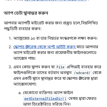
অ্যাপ ডেটা স্থানান্তর করুন
আপনার অ্যাপটি মাইগ্রেট করার জন্য প্রস্তুত হলে, নিম্নলিখিত
পদ্ধতিটি ব্যবহার করুন:
অ্যান্ড্রয়েড ১০ বা তার নিম্নতর সংস্করণকে লক্ষ্য করুন।
স্কোপড স্টোরেজ থেকে অপ্ট আউট করুন,
যাতে আপনার
অ্যাপ মাইগ্রেট করার জন্য প্রয়োজনীয় ফাইলগুলোতে
অ্যাক্সেস পায়।
এমন কোড স্থাপন করুন যা
File
এপিআই ব্যবহার করে
ফাইলগুলিকে তাদের বর্তমান অবস্থান
/sdcard/
থেকে
এমন একটি স্থানে স্থানান্তর করে যা স্কোপড স্টোরেজ দ্বারা
অ্যাক্সেসযোগ্য:
যেকোনো ব্যক্তিগত অ্যাপ ফাইল
getExternalFilesDir()
মেথড দ্বারা ফেরত
আসা ডিরেক্টরিতে সরিয়ে নিন।