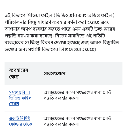
এই বিভাগে মিডিয়া ফাইল (ভিডিও, ছবি এবং অডিও ফাইল)
পরিচালনার কিছু সাধারণ ব্যবহার বর্ণনা করা হয়েছে এবং
আপনার অ্যাপ ব্যবহার করতে পারে এমন একটি উচ্চ-স্তরের
পদ্ধতি ব্যাখ্যা করা হয়েছে। নিচের সারণিতে এই প্রতিটি
ব্যবহারের সংক্ষিপ্ত বিবরণ দেওয়া হয়েছে এবং আরও বিস্তারিত
তথ্যের জন্য সংশ্লিষ্ট বিভাগের লিঙ্ক দেওয়া হয়েছে।
ব্যবহারের
সারসংক্ষেপ
ক্ষেত্র
সমস্ত ছবি বা
অ্যান্ড্রয়েডের সকল সংস্করণের জন্য একই
ভিডিও ফাইল
পদ্ধতি ব্যবহার করুন।
দেখান
একটি নির্দিষ্ট
অ্যান্ড্রয়েডের সকল সংস্করণের জন্য একই
ফোল্ডার থেকে
পদ্ধতি ব্যবহার করুন।