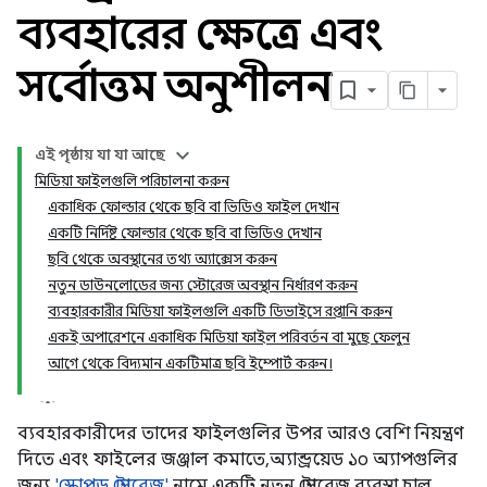
ব্যবহারের ক্ষেত্রে এবং
সর্বোত্তম অনুশীলন
এই পৃষ্ঠায় যা যা আছে
মিডিয়া ফাইলগুলি পরিচালনা করুন
একাধিক ফোল্ডার থেকে ছবি বা ভিডিও ফাইল দেখান
একটি নির্দিষ্ট ফোল্ডার থেকে ছবি বা ভিডিও দেখান
ছবি থেকে অবস্থানের তথ্য অ্যাক্সেস করুন
নতুন ডাউনলোডের জন্য স্টোরেজ অবস্থান নির্ধারণ করুন
ব্যবহারকারীর মিডিয়া ফাইলগুলি একটি ডিভাইসে রপ্তানি করুন
একই অপারেশনে একাধিক মিডিয়া ফাইল পরিবর্তন বা মুছে ফেলুন
আগে থেকে বিদ্যমান একটিমাত্র ছবি ইম্পোর্ট করুন।
ব্যবহারকারীদের তাদের ফাইলগুলির উপর আরও বেশি নিয়ন্ত্রণ
দিতে এবং ফাইলের জঞ্জাল কমাতে, অ্যান্ড্রয়েড ১০ অ্যাপগুলির
জন্য
'স্কোপড স্টোরেজ'
নামে একটি নতুন স্টোরেজ ব্যবস্থা চালু