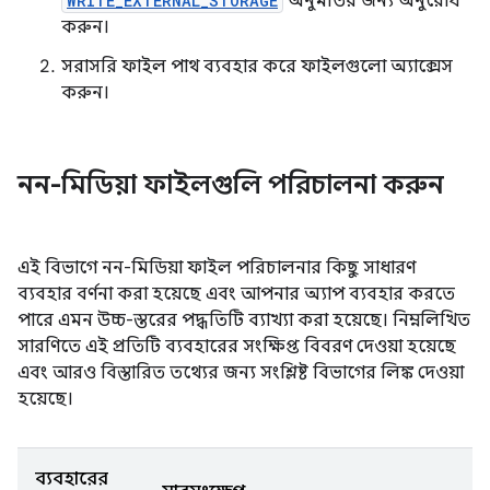
WRITE_EXTERNAL_STORAGE
অনুমতির জন্য অনুরোধ
করুন।
সরাসরি ফাইল পাথ ব্যবহার করে ফাইলগুলো অ্যাক্সেস
করুন।
নন-মিডিয়া ফাইলগুলি পরিচালনা করুন
এই বিভাগে নন-মিডিয়া ফাইল পরিচালনার কিছু সাধারণ
ব্যবহার বর্ণনা করা হয়েছে এবং আপনার অ্যাপ ব্যবহার করতে
পারে এমন উচ্চ-স্তরের পদ্ধতিটি ব্যাখ্যা করা হয়েছে। নিম্নলিখিত
সারণিতে এই প্রতিটি ব্যবহারের সংক্ষিপ্ত বিবরণ দেওয়া হয়েছে
এবং আরও বিস্তারিত তথ্যের জন্য সংশ্লিষ্ট বিভাগের লিঙ্ক দেওয়া
হয়েছে।
ব্যবহারের