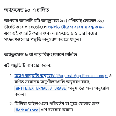
অ্যান্ড্রয়েড ১০-এ চালিত
আপনার অ্যাপটি যদি অ্যান্ড্রয়েড ১০ (এপিআই লেভেল ২৯)
টার্গেট করে থাকে, তাহলে
স্কোপড স্টোরেজ ব্যবহার বন্ধ করুন
এবং এই কাজটি করার জন্য অ্যান্ড্রয়েড ৯ ও তার নিচের
সংস্করণগুলোর পদ্ধতি অনুসরণ করতে থাকুন।
অ্যান্ড্রয়েড ৯ বা তার নিম্ন সংস্করণে চালিত
এই পদ্ধতিটি ব্যবহার করুন:
অ্যাপ অনুমতি অনুরোধ (Request App Permissions)-
এ
বর্ণিত সর্বোত্তম অনুশীলনগুলি অনুসরণ করে,
WRITE_EXTERNAL_STORAGE
অনুমতির জন্য অনুরোধ
করুন।
মিডিয়া ফাইলগুলো পরিবর্তন বা মুছে ফেলার জন্য
MediaStore
API ব্যবহার করুন।