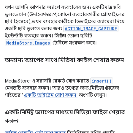
যখন আপনি আপনার অ্যাপে ব্যবহারের জন্য একটিমাত্র ছবি
তুলতে চান (উদাহরণস্বরূপ, কোনো ব্যবহারকারীর প্রোফাইলের
ছবি হিসেবে), তখন ব্যবহারকারীকে ডিভাইসের ক্যামেরা দিয়ে
একটি ছবি তুলতে বলার জন্য
ACTION_IMAGE_CAPTURE
ইন্টেন্টটি ব্যবহার করুন। সিস্টেম তোলা ছবিটি
MediaStore.Images
টেবিলে সংরক্ষণ করে।
অন্যান্য অ্যাপের সাথে মিডিয়া ফাইল শেয়ার করুন
MediaStore-এ সরাসরি রেকর্ড যোগ করতে
insert()
মেথডটি ব্যবহার করুন। আরও তথ্যের জন্য, মিডিয়া স্টোরেজ
গাইডের '
একটি আইটেম যোগ করুন'
অংশটি দেখুন।
একটি নির্দিষ্ট অ্যাপের মাধ্যমে মিডিয়া ফাইল শেয়ার
করুন