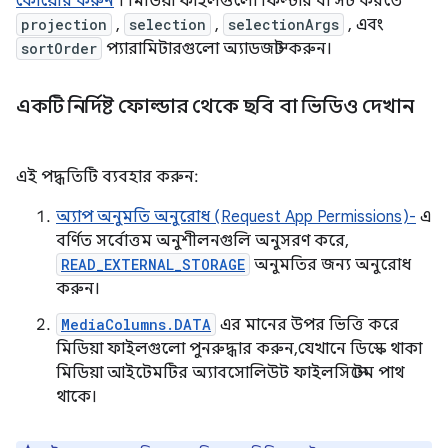
কোয়েরি করুন
। মিডিয়া ফাইলগুলো ফিল্টার বা সর্ট করতে `
projection
,
selection
,
selectionArgs
, এবং
sortOrder
প্যারামিটারগুলো অ্যাডজাস্ট করুন।
একটি নির্দিষ্ট ফোল্ডার থেকে ছবি বা ভিডিও দেখান
এই পদ্ধতিটি ব্যবহার করুন:
অ্যাপ অনুমতি অনুরোধ (Request App Permissions)-
এ
বর্ণিত সর্বোত্তম অনুশীলনগুলি অনুসরণ করে,
READ_EXTERNAL_STORAGE
অনুমতির জন্য অনুরোধ
করুন।
MediaColumns.DATA
এর মানের উপর ভিত্তি করে
মিডিয়া ফাইলগুলো পুনরুদ্ধার করুন, যেখানে ডিস্কে থাকা
মিডিয়া আইটেমটির অ্যাবসোলিউট ফাইলসিস্টেম পাথ
থাকে।