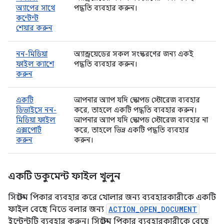
অ্যাপের সাথে
পদ্ধতি ব্যবহার করুন।
কন্টেন্ট
শেয়ার করুন
নন-মিডিয়া
অ্যান্ড্রয়েডের সকল সংস্করণের জন্য একই
ফাইল ক্যাশে
পদ্ধতি ব্যবহার করুন।
করুন
একটি
আপনার অ্যাপ যদি স্কোপড স্টোরেজ ব্যবহার
ডিভাইসে নন-
করে, তাহলে একটি পদ্ধতি ব্যবহার করুন।
মিডিয়া ফাইল
আপনার অ্যাপ যদি স্কোপড স্টোরেজ ব্যবহার না
এক্সপোর্ট
করে, তাহলে ভিন্ন একটি পদ্ধতি ব্যবহার
করুন
করুন।
একটি ডকুমেন্ট ফাইল খুলুন
সিস্টেম পিকার ব্যবহার করে খোলার জন্য ব্যবহারকারীকে একটি
ফাইল বেছে নিতে বলার জন্য
ACTION_OPEN_DOCUMENT
ইন্টেন্টটি ব্যবহার করুন। সিস্টেম পিকার ব্যবহারকারীকে বেছে