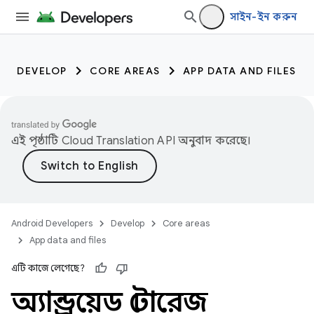
সাইন-ইন করুন
DEVELOP
CORE AREAS
APP DATA AND FILES
এই পৃষ্ঠাটি
Cloud Translation API
অনুবাদ করেছে।
Android Developers
Develop
Core areas
App data and files
এটি কাজে লেগেছে?
অ্যান্ড্রয়েড স্টোরেজ