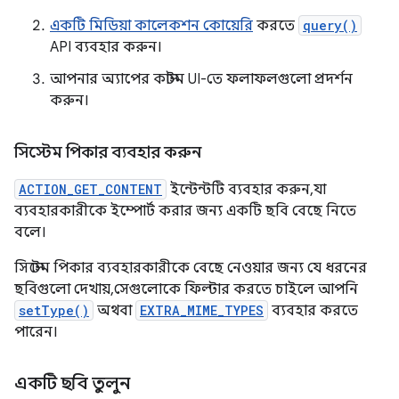
একটি মিডিয়া কালেকশন কোয়েরি
করতে
query()
API ব্যবহার করুন।
আপনার অ্যাপের কাস্টম UI-তে ফলাফলগুলো প্রদর্শন
করুন।
সিস্টেম পিকার ব্যবহার করুন
ACTION_GET_CONTENT
ইন্টেন্টটি ব্যবহার করুন, যা
ব্যবহারকারীকে ইম্পোর্ট করার জন্য একটি ছবি বেছে নিতে
বলে।
সিস্টেম পিকার ব্যবহারকারীকে বেছে নেওয়ার জন্য যে ধরনের
ছবিগুলো দেখায়, সেগুলোকে ফিল্টার করতে চাইলে আপনি
setType()
অথবা
EXTRA_MIME_TYPES
ব্যবহার করতে
পারেন।
একটি ছবি তুলুন