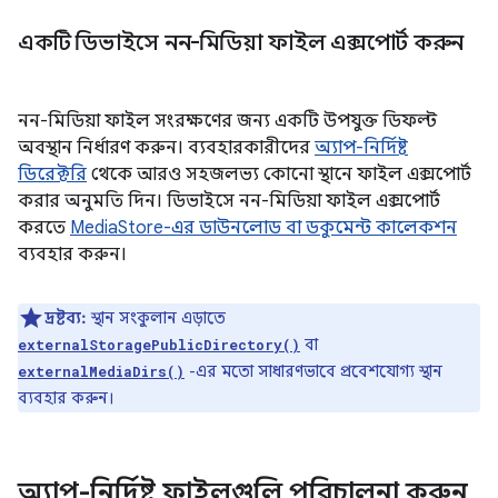
একটি ডিভাইসে নন-মিডিয়া ফাইল এক্সপোর্ট করুন
নন-মিডিয়া ফাইল সংরক্ষণের জন্য একটি উপযুক্ত ডিফল্ট
অবস্থান নির্ধারণ করুন। ব্যবহারকারীদের
অ্যাপ-নির্দিষ্ট
ডিরেক্টরি
থেকে আরও সহজলভ্য কোনো স্থানে ফাইল এক্সপোর্ট
করার অনুমতি দিন। ডিভাইসে নন-মিডিয়া ফাইল এক্সপোর্ট
করতে
MediaStore-এর ডাউনলোড বা ডকুমেন্ট কালেকশন
ব্যবহার করুন।
দ্রষ্টব্য:
স্থান সংকুলান এড়াতে
বা
externalStoragePublicDirectory()
-এর মতো সাধারণভাবে প্রবেশযোগ্য স্থান
externalMediaDirs()
ব্যবহার করুন।
অ্যাপ-নির্দিষ্ট ফাইলগুলি পরিচালনা করুন