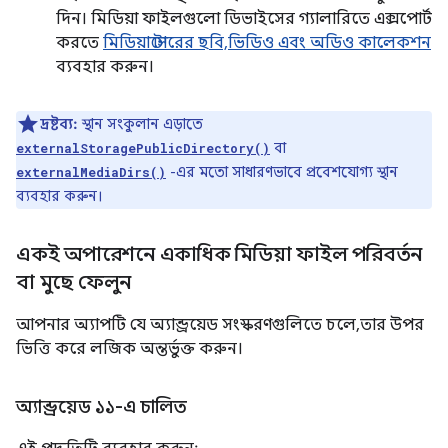
দিন। মিডিয়া ফাইলগুলো ডিভাইসের গ্যালারিতে এক্সপোর্ট
করতে
মিডিয়াস্টোরের ছবি, ভিডিও এবং অডিও কালেকশন
ব্যবহার করুন।
দ্রষ্টব্য:
স্থান সংকুলান এড়াতে
বা
externalStoragePublicDirectory()
-এর মতো সাধারণভাবে প্রবেশযোগ্য স্থান
externalMediaDirs()
ব্যবহার করুন।
একই অপারেশনে একাধিক মিডিয়া ফাইল পরিবর্তন
বা মুছে ফেলুন
আপনার অ্যাপটি যে অ্যান্ড্রয়েড সংস্করণগুলিতে চলে, তার উপর
ভিত্তি করে লজিক অন্তর্ভুক্ত করুন।
অ্যান্ড্রয়েড ১১-এ চালিত