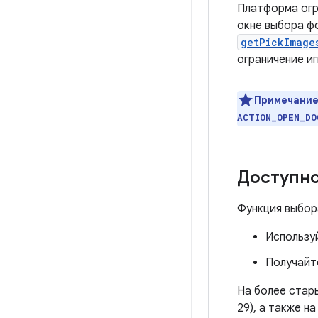
Платформа огр
окне выбора ф
getPickImage
ограничение и
Примечание
ACTION_OPEN_DO
Доступно
Функция выбор
Используй
Получайт
На более стары
29), а также н