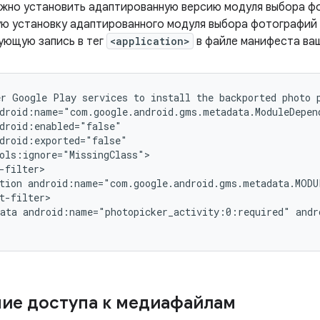
можно установить адаптированную версию модуля выбора ф
ю установку адаптированного модуля выбора фотографий ч
ующую запись в тег
<application>
в файле манифеста ваш
er
Google
Play
services
to
install
the
backported
photo
tion
android:name="com.google.android.gms.metadata.MODU
ata
android:name="photopicker_activity:0:required"
andr
ие доступа к медиафайлам