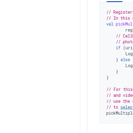
// Register
// In this 
val
pickMul
reg
// Call
// phot
if
(
uri
Log
}
else
Log
}
}
// For this
// and vide
// use the 
// to 
selec
pickMultipl