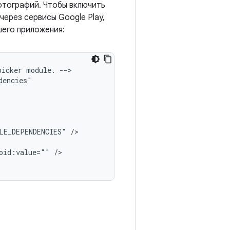
отографий. Чтобы включить
ерез сервисы Google Play,
его приложения:
picker
module.
-->

LE_DEPENDENCIES"
oid:value=""
/>
