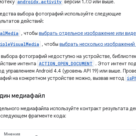
иотеку
androidx.activity
версии 1.7.0 или выше.
редства выбора фотографий используйте следующие
ультатов действий:
ualMedia
, чтобы
выбрать отдельное изображение или вид
ipleVisualMedia
, чтобы
выбрать несколько изображений
 выбора фотографий недоступно на устройстве, библиоте
ействие интента
ACTION_OPEN_DOCUMENT
. Этот интент по
д управлением Android 4.4 (уровень API 19) или выше. Про
афий на конкретном устройстве можно, вызвав метод
isP
дин медиафайл
дельного медиафайла используйте контракт результата д
в следующем фрагменте кода:
Мнения