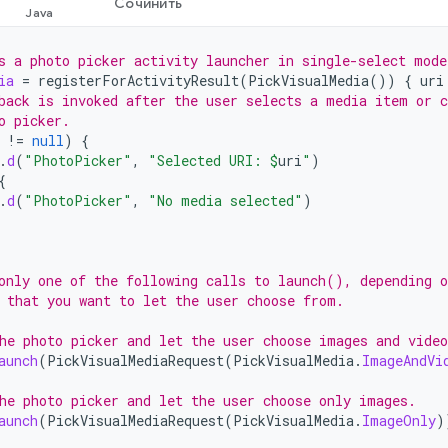
Сочинить
s a photo picker activity launcher in single-select mode
ia
=
registerForActivityResult
(
PickVisualMedia
())
{
uri
back is invoked after the user selects a media item or c
o picker.
!=
null
)
{
.
d
(
"PhotoPicker"
,
"Selected URI: 
$
uri
"
)
{
.
d
(
"PhotoPicker"
,
"No media selected"
)
only one of the following calls to launch(), depending o
 that you want to let the user choose from.
he photo picker and let the user choose images and video
aunch
(
PickVisualMediaRequest
(
PickVisualMedia
.
ImageAndVi
he photo picker and let the user choose only images.
aunch
(
PickVisualMediaRequest
(
PickVisualMedia
.
ImageOnly
)