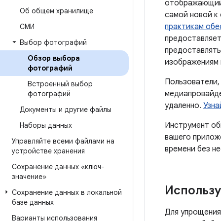
отображающий 
Об общем хранилище
самой новой к
практикам обе
СМИ
предоставляет
Выбор фотографий
предоставлять
Обзор выбора
изображениям и
фотографий
Пользователи,
Встроенный выбор
медиапровайде
фотографий
удаленно.
Узна
Документы и другие файлы
Инструмент об
Наборы данных
вашего прилож
Управляйте всеми файлами на
времени без н
устройстве хранения
Сохранение данных «ключ-
значение»
Использу
Сохранение данных в локальной
базе данных
Для упрощения
Варианты использования