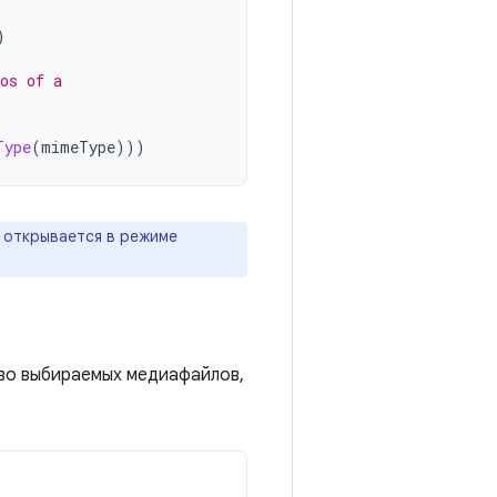
)
os of a
Type
(
mimeType
)))
открывается в режиме
во выбираемых медиафайлов,