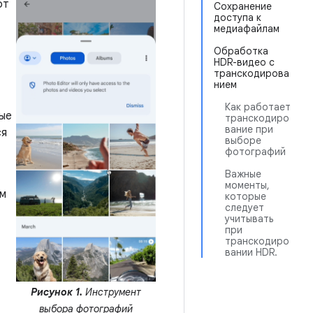
от
Сохранение
доступа к
медиафайлам
Обработка
HDR-видео с
транскодирова
нием
Как работает
ные
транскодиро
вание при
ся
выборе
фотографий
Важные
моменты,
ем
которые
следует
учитывать
при
транскодиро
вании HDR.
Рисунок 1.
Инструмент
выбора фотографий