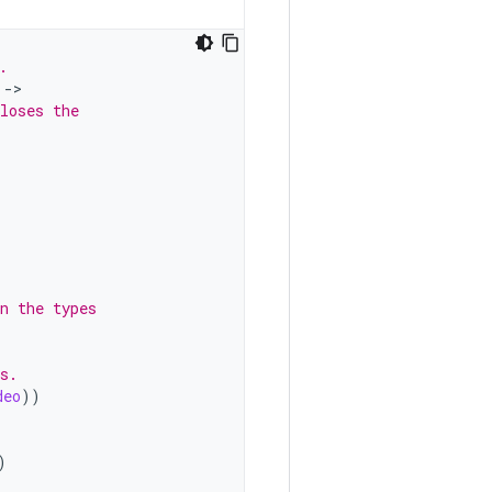
.
->
loses the
n the types
s.
deo
))
)