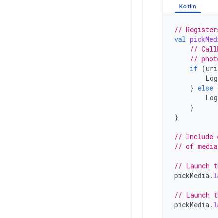
// Register
val
pickMed
// Call
// phot
if
(
uri
Log
}
else
Log
}
}
// Include 
// of media
// Launch t
pickMedia
.
l
// Launch t
pickMedia
.
l