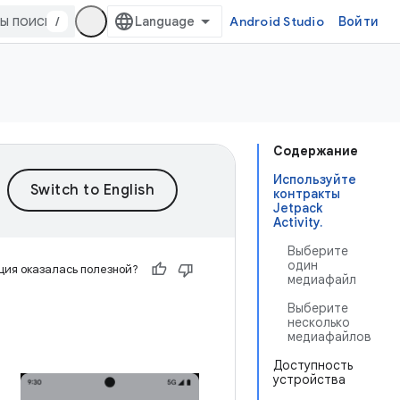
/
Android Studio
Войти
Содержание
Используйте
контракты
Jetpack
Activity.
Выберите
один
ия оказалась полезной?
медиафайл
Выберите
несколько
медиафайлов
Доступность
устройства