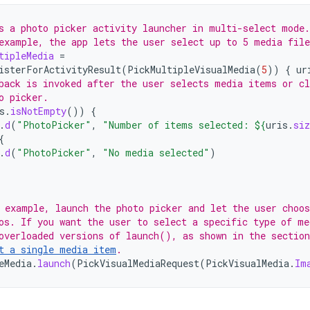
s a photo picker activity launcher in multi-select mode.
example, the app lets the user select up to 5 media file
tipleMedia
=
isterForActivityResult
(
PickMultipleVisualMedia
(
5
))
{
ur
back is invoked after the user selects media items or cl
o picker.
s
.
isNotEmpty
())
{
.
d
(
"PhotoPicker"
,
"Number of items selected: 
${
uris
.
siz
{
.
d
(
"PhotoPicker"
,
"No media selected"
)
 example, launch the photo picker and let the user choo
os. If you want the user to select a specific type of me
overloaded versions of launch(), as shown in the section
t a single media item
.
eMedia
.
launch
(
PickVisualMediaRequest
(
PickVisualMedia
.
Im