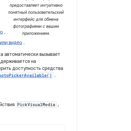
предоставляет интуитивно
понятный пользовательский
интерфейс для обмена
фотографиями с вашим
ео
.
приложением.
 или видео
.
ка автоматически вызывает
ддерживается на
верить доступность средства
hotoPickerAvailable()
.
ействия
PickVisualMedia
,