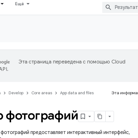
Ещё
Эта страница переведена с помощью
Cloud
 API
.
s
Develop
Core areas
App data and files
Эта информац
р фотографий
 фотографий предоставляет интерактивный интерфейс,