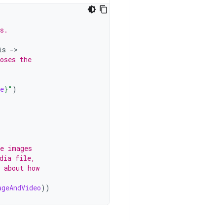
s.
is
-
oses the
e
}
"
)
se images
dia file,
 about how
ageAndVideo
))