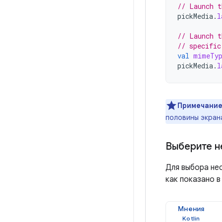
// Launch t
pickMedia
.
l
// Launch t
// specific
val
mimeTy
pickMedia
.
l
Примечание
половины экран
Выберите н
Для выбора не
как показано 
Мнения