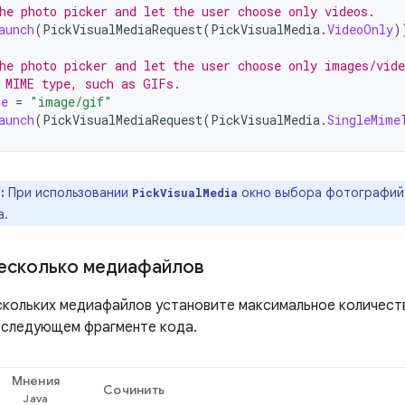
he photo picker and let the user choose only videos.
aunch
(
PickVisualMediaRequest
(
PickVisualMedia
.
VideoOnly
)
he photo picker and let the user choose only images/vide
 MIME type, such as GIFs.
pe
=
"image/gif"
aunch
(
PickVisualMediaRequest
(
PickVisualMedia
.
SingleMime
:
При использовании
окно выбора фотографий 
PickVisualMedia
а.
есколько медиафайлов
скольких медиафайлов установите максимальное количест
в следующем фрагменте кода.
Мнения
Сочинить