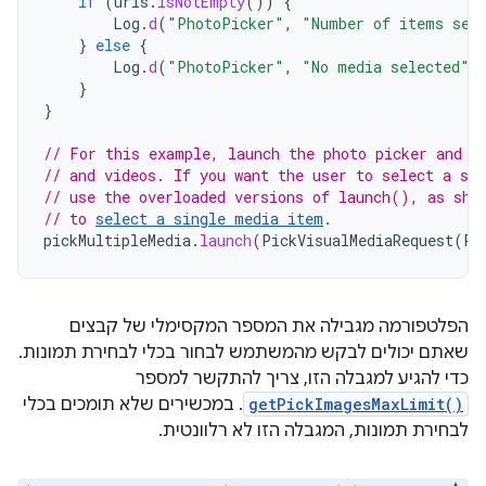
if
(
uris
.
isNotEmpty
())
{
Log
.
d
(
"PhotoPicker"
,
"Number of items sel
}
else
{
Log
.
d
(
"PhotoPicker"
,
"No media selected"
)
}
}
// For this example, launch the photo picker and l
// and videos. If you want the user to select a sp
// use the overloaded versions of launch(), as sho
// to 
select a single media item
.
pickMultipleMedia
.
launch
(
PickVisualMediaRequest
(
Pi
הפלטפורמה מגבילה את המספר המקסימלי של קבצים
שאתם יכולים לבקש מהמשתמש לבחור בכלי לבחירת תמונות.
כדי להגיע למגבלה הזו, צריך להתקשר למספר
getPickImagesMaxLimit()
. במכשירים שלא תומכים בכלי
לבחירת תמונות, המגבלה הזו לא רלוונטית.