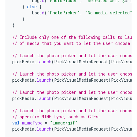
Log
.
d
(
"PhotoPicker"
,
"Selected URI: 
$
uri
"
}
else
{
Log
.
d
(
"PhotoPicker"
,
"No media selected"
)
}
}
// Include only one of the following calls to laun
// of media that you want to let the user choose f
// Launch the photo picker and let the user choose
pickMedia
.
launch
(
PickVisualMediaRequest
(
PickVisual
// Launch the photo picker and let the user choose
pickMedia
.
launch
(
PickVisualMediaRequest
(
PickVisual
// Launch the photo picker and let the user choose
pickMedia
.
launch
(
PickVisualMediaRequest
(
PickVisual
// Launch the photo picker and let the user choose
// specific MIME type, such as GIFs.
val
mimeType
=
"image/gif"
pickMedia
.
launch
(
PickVisualMediaRequest
(
PickVisual