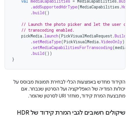
val
mediaCapabilities
=
MediaCapabilities
.
Buil
.
addSupportedHdrType
(
MediaCapabilities
.
Hdr
.
build
()
// Launch the photo picker and let the user ch
// transcoding enabled.
pickMedia
.
launch
(
PickVisualMediaRequest
.
Builde
.
setMediaType
(
PickVisualMedia
.
VideoOnly
)
.
setMediaCapabilitiesForTranscoding
(
mediaC
.
build
())
}
הקידוד מחדש באמצעות הכלי לבחירת תמונות מבוסס על
יכולות המדיה של האפליקציה ועל הסרטון שנבחר. אם
מתבצעת המרת קידוד, מוחזר URI לסרטון שהומר.
שיקולים חשובים לגבי המרת קידוד של HDR