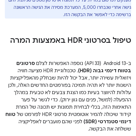
מענקים לפרסום במדיה. על כל תמונה או סרטון נוספים שניתנת להם
גישה אחרי שנבחרו 5,000, המערכת מסירה את הגישה הראשונה
ברשימה כדי לאפשר את הבקשה הזו.
טיפול בסרטוני HDR באמצעות המרה
ב-Android 13 ‏ (API 33) נוספה האפשרות לצלם
סרטונים
בטווח דינמי גבוה (HDR)
. טכנולוגיית HDR מציעה חוויה
ויזואלית עשירה יותר, אבל יכול להיות שבחלק מהאפליקציות
הישנות יותר לא תהיה תמיכה בפורמטים החדשים האלה, ולכן
עלולות להיווצר בעיות כמו הצגת צבעים לא טבעית במהלך
ההפעלה (למשל, פנים עם גוון ירוק). כדי לגשר על פער
התאימות הזה, בכלי לבחירת תמונות יש תכונה של המרת
קידוד שיכולה להמיר אוטומטית סרטוני HDR לפורמט של
טווח
דינמי סטנדרטי (SDR)
לפני שהם מועברים לאפליקציה
ששלחה את הבקשה.