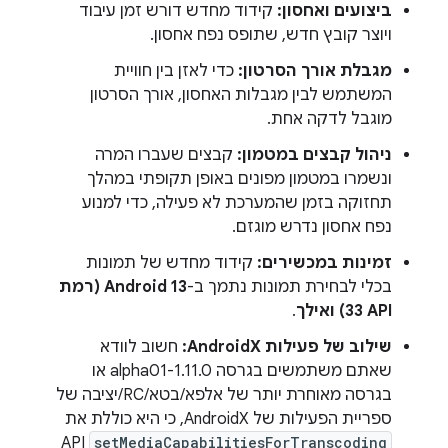
ביצועים ואחסון:
קידוד מחדש דורש זמן עיבוד
ויוצר קובץ חדש, שתופס נפח אחסון.
מגבלת אורך הסרטון:
כדי לאזן בין חוויית
המשתמש לבין מגבלות האחסון, אורך הסרטון
מוגבל לדקה אחת.
ניהול קבצים במטמון:
קבצים שעברו המרה
ונשמרו במטמון מפונים באופן תקופתי במהלך
תחזוקה בזמן שהמערכת לא פעילה, כדי למנוע
נפח אחסון נדרש מוגזם.
זמינות במכשירים:
קידוד מחדש של תמונות
בכלי לבחירת תמונות נתמך ב-
Android 13 (רמת
API‏ 33) ואילך
.
שילוב של פעילות AndroidX:
חשוב לוודא
שאתם משתמשים בגרסה 1.11.0-alpha01 או
בגרסה מאוחרת יותר של אלפא/בטא/RC/יציבה של
ספריית הפעילות של AndroidX, כי היא כוללת את
API
setMediaCapabilitiesForTranscoding