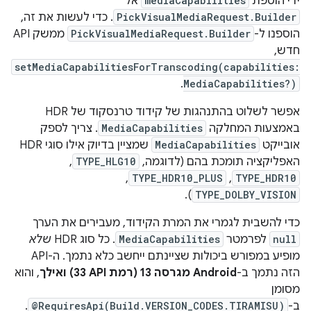
ידי הוספת
mediaCapabilities
אל
PickVisualMediaRequest.Builder
. כדי לעשות את זה,
הוספנו ל-
PickVisualMediaRequest.Builder
ממשק API
חדש, ‏
setMediaCapabilitiesForTranscoding(capabilities:
.
MediaCapabilities?)
אפשר לשלוט בהתנהגות של קידוד טרנסקוד של HDR
באמצעות המחלקה
MediaCapabilities
. צריך לספק
אובייקט
MediaCapabilities
שמציין בדיוק אילו סוגי HDR
האפליקציה תומכת בהם (לדוגמה,
TYPE_HLG10
,
,
TYPE_HDR10_PLUS
,
TYPE_HDR10
).
TYPE_DOLBY_VISION
כדי להשבית לגמרי את המרת הקידוד, מעבירים את הערך
null
לפרמטר
MediaCapabilities
. כל סוג HDR
שלא
מופיע במפורש ביכולות שציינתם ייחשב כלא נתמך. ה-API
הזה נתמך ב-
Android מגרסה 13 (רמת API‏ 33) ואילך
, והוא
מסומן
ב-
@RequiresApi(Build.VERSION_CODES.TIRAMISU)
.