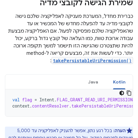
שמירת הגישה לקובצי מדיה
כברירת מחדל, המערכת מעניקה לאפליקציה שלכם גישה
לקובצי מדיה עד להפעלה מחדש של המכשיר או עד
שהאפליקציה שלכם מפסיקה לפעול. אם האפליקציה מבצעת
עבודה ארוכת טווח, כמו העלאה של קובץ גדול ברקע, יכול
להיות שתצטרכו שהגישה הזו תישמר למשך תקופה ארוכה
יותר. כדי לעשות את זה, מבצעים קריאה ל-method‏
:
takePersistableUriPermission()
Java
Kotlin
val
flag
=
Intent
.
FLAG_GRANT_READ_URI_PERMISSION
context
.
contentResolver
.
takePersistableUriPermissi
הערה:
בכל רגע נתון, אפשר להעניק לאפליקציה עד 5,000