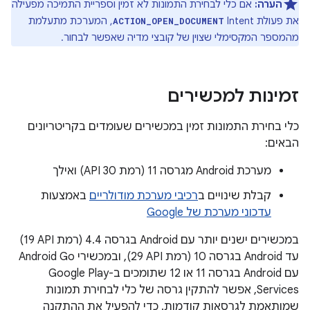
הערה:
אם כלי לבחירת התמונות לא זמין וספריית התמיכה מפעילה
את פעולת Intent
, המערכת מתעלמת
ACTION_OPEN_DOCUMENT
מהמספר המקסימלי שצוין של קובצי מדיה שאפשר לבחור.
זמינות למכשירים
כלי בחירת התמונות זמין במכשירים שעומדים בקריטריונים
הבאים:
מערכת Android מגרסה 11 (רמת API 30) ואילך
קבלת שינויים ב
רכיבי מערכת מודולריים
באמצעות
עדכוני מערכת של Google
במכשירים ישנים יותר עם Android בגרסה 4.4 (רמת API‏ 19)
עד Android בגרסה 10 (רמת API‏ 29), ובמכשירי Android Go
עם Android בגרסה 11 או 12 שתומכים ב-Google Play
Services, אפשר להתקין גרסה של כלי לבחירת תמונות
שמותאמת לגרסאות קודמות. כדי להפעיל את ההתקנה