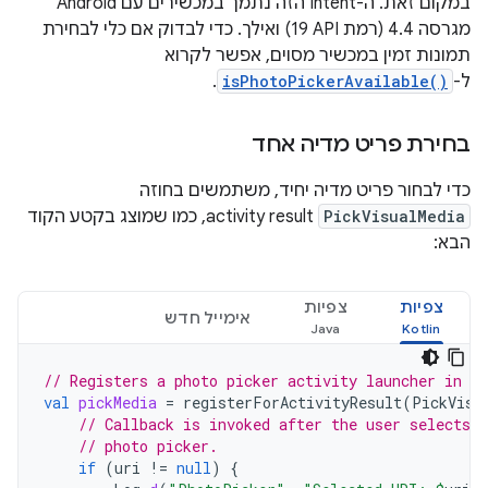
במקום זאת. ה-Intent הזה נתמך במכשירים עם Android
מגרסה 4.4 (רמת API‏ 19) ואילך. כדי לבדוק אם כלי לבחירת
תמונות זמין במכשיר מסוים, אפשר לקרוא
ל-
isPhotoPickerAvailable()
.
בחירת פריט מדיה אחד
כדי לבחור פריט מדיה יחיד, משתמשים בחוזה
PickVisualMedia
activity result, כמו שמוצג בקטע הקוד
הבא:
צפיות
צפיות
אימייל חדש
// Registers a photo picker activity launcher in s
val
pickMedia
=
registerForActivityResult
(
PickVisu
// Callback is invoked after the user selects 
// photo picker.
if
(
uri
!=
null
)
{