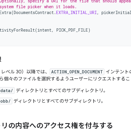
Optionally, specify a URI for the file that should appea
system file picker when it loads.
Extra
(
DocumentsContract
.
EXTRA_INITIAL_URI
,
pickerInitia
tivityForResult
(
intent
,
PICK_PDF_FILE
)
限
（API レベル 30）以降では、
ACTION_OPEN_DOCUMENT
インテント
ら個々のファイルを選択するようユーザーにリクエストするこ
/data/
ディレクトリとすべてのサブディレクトリ。
/obb/
ディレクトリとすべてのサブディレクトリ。
トリの内容へのアクセス権を付与する