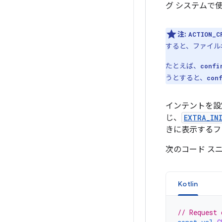
グ システムで
注:
ACTION_C
すると、ファイル
たとえば、
confi
うとすると、
con
インテントを設
じ、
EXTRA_IN
きに表示するフ
次のコード ス
Kotlin
// Request 