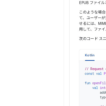
EPUB ファ
このような場合
て、ユーザーが
せるには、MI
用して、ファイ
次のコード ス
Kotlin
// Request 
const
val
P
fun
openFil
val
int
add
typ