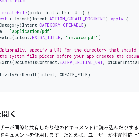
REATE_FILE
=
1
createFile
(
pickerInitialUri
:
Uri
)
{
ent
=
Intent
(
Intent
.
ACTION_CREATE_DOCUMENT
).
apply
{
Category
(
Intent
.
CATEGORY_OPENABLE
)
e
=
"application/pdf"
Extra
(
Intent
.
EXTRA_TITLE
,
"invoice.pdf"
)
Optionally, specify a URI for the directory that should 
the system file picker before your app creates the docum
Extra
(
DocumentsContract
.
EXTRA_INITIAL_URI
,
pickerInitia
tivityForResult
(
intent
,
CREATE_FILE
)
を開く
ザーが同僚と共有したり他のドキュメントに読み込んだりする
ドキュメントを使用します。たとえば、ユーザーが生産性向上