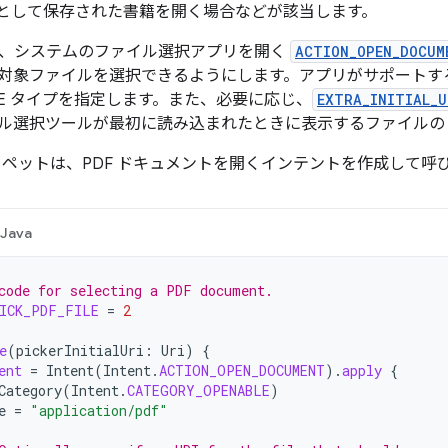
イルとして保存された書籍を開く場合などが該当します。
、システムのファイル選択アプリを開く
ACTION_OPEN_DOCUM
対象ファイルを選択できるようにします。アプリがサポートす
ME タイプを指定します。また、必要に応じ、
EXTRA_INITIAL_U
ル選択ツールが最初に読み込まれたときに表示するファイルの U
ニペットは、PDF ドキュメントを開くインテントを作成して呼
Java
code for selecting a PDF document.
ICK_PDF_FILE
=
2
e
(
pickerInitialUri
:
Uri
)
{
ent
=
Intent
(
Intent
.
ACTION_OPEN_DOCUMENT
).
apply
{
Category
(
Intent
.
CATEGORY_OPENABLE
)
e
=
"application/pdf"