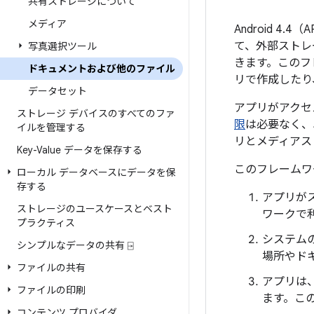
共有ストレージについて
メディア
Android 
て、外部ストレ
写真選択ツール
きます。このフ
ドキュメントおよび他のファイル
リで作成したり
データセット
アプリがアクセ
ストレージ デバイスのすべてのファ
限
は必要なく、
イルを管理する
リとメディアス
Key-Value データを保存する
このフレームワ
ローカル データベースにデータを保
存する
アプリが
ストレージのユースケースとベスト
ワークで
プラクティス
システム
シンプルなデータの共有 ⍈
場所やド
ファイルの共有
アプリは
ファイルの印刷
ます。この
コンテンツ プロバイダ