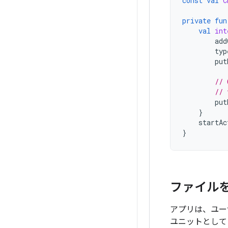
const
val
C
private
fun
val
int
add
typ
put
// 
// 
put
}
startAc
}
ファイル
アプリは、ユー
ユニットとして