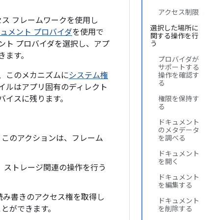
アクセス制限
アクセス フレームワークを使用し
選択した場所に
ュメント プロバイダ
を使用で
関する操作を行
ント プロバイダを選択し、アプ
う
きます。
プロバイダが
サポートする
、このメカニズムに
システム権
操作を確認す
る
イルはアプリ固有のディレクト
バイスに残ります。
権限を保持す
る
ドキュメント
のメタデータ
。このアクションは、フレーム
を調べる
ドキュメント
を開く
、ストレージ関連の操作を行う
ドキュメント
を編集する
る読み書きのアクセス権を取得し
ドキュメント
ことができます。
を削除する