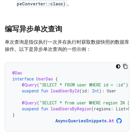
peConverter::class)
。
编写异步单次查询
单次查询是指仅执行一次并在执行时获取数据快照的数据库
操作。以下是异步单次查询的一些示例：
@Dao
interface
UserDao
{
@Query
(
"SELECT * FROM user WHERE id = :id"
)
suspend
fun
loadUserById
(
id
:
Int
):
User
@Query
(
"SELECT * from user WHERE region IN (:
suspend
fun
loadUsersByRegion
(
regions
:
List<St
}
AsyncQueriesSnippets
.
kt