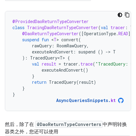
@ProvidedDaoReturnTypeConverter
class
TracingDaoReturnTypeConverter
(
val
tracer
:
Tr
@DaoReturnTypeConverter
(
[
OperationType
.
READ
]
)
suspend
fun
<
T
>
convert
(
rawQuery
:
RoomRawQuery
,
executeAndConvert
:
suspend
()
-
>
T
):
TracedQuery<T>
{
val
result
=
tracer
.
trace
(
"TracedQuery: 
${
executeAndConvert
()
}
return
TracedQuery
(
result
)
}
}
AsyncQueriesSnippets
.
kt
然后，除了在
@DaoReturnTypeConverters
中声明转换
器类之外，您还可以使用