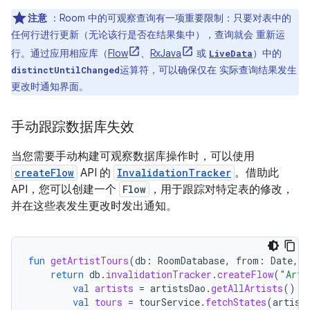
注意
：Room 中的可观察查询有一项重要限制：只要对表中的
任何行进行更新（无论该行是否在结果集中），查询就会 重新运
行。通过应用相应库（
Flow
、
RxJava
或
）中的
LiveData
运算符，可以确保仅在 实际查询结果发生
distinctUntilChanged
更改时通知界面。
手动跟踪数据库失效
当您需要手动构建可观察数据库操作时，可以使用
createFlow
API 的
InvalidationTracker
。借助此
API，您可以创建一个
Flow
，用于跟踪对特定表的修改，
并在这些表发生更改时发出通知。
fun
getArtistTours
(
db
:
RoomDatabase
,
from
:
Date
,
t
return
db
.
invalidationTracker
.
createFlow
(
"Arti
val
artists
=
artistsDao
.
getAllArtists
()
val
tours
=
tourService
.
fetchStates
(
artist