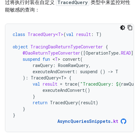
过将执行封装在自定义
TracedQuery
类型中来监控对性
能敏感的查询：
class
TracedQuery<T>
(
val
result
:
T
)
object
TracingDaoReturnTypeConverter
{
@DaoReturnTypeConverter
(
[
OperationType
.
READ
]
)
suspend
fun
<
T
>
convert
(
rawQuery
:
RoomRawQuery
,
executeAndConvert
:
suspend
()
-
>
T
):
TracedQuery<T>
{
val
result
=
trace
(
"TracedQuery: 
${
rawQuer
executeAndConvert
()
}
return
TracedQuery
(
result
)
}
}
AsyncQueriesSnippets
.
kt