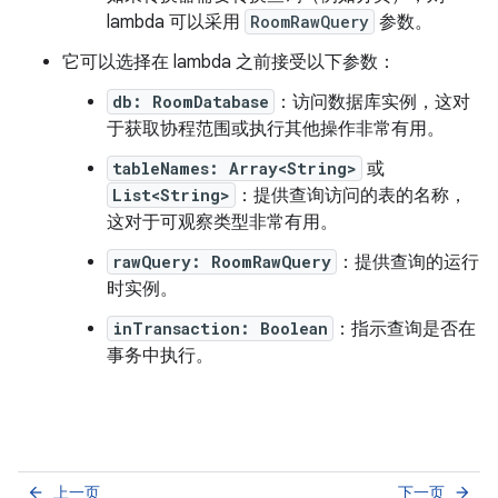
lambda 可以采用
RoomRawQuery
参数。
它可以选择在 lambda 之前接受以下参数：
db: RoomDatabase
：访问数据库实例，这对
于获取协程范围或执行其他操作非常有用。
tableNames: Array<String>
或
List<String>
：提供查询访问的表的名称，
这对于可观察类型非常有用。
rawQuery: RoomRawQuery
：提供查询的运行
时实例。
inTransaction: Boolean
：指示查询是否在
事务中执行。
上一页
下一页
arrow_back
arrow_forward