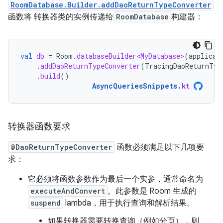
RoomDatabase.Builder.addDaoReturnTypeConverter
函数将 转换器类的实例传递给
RoomDatabase
构建器：
val
db
=
Room
.
databaseBuilder<MyDatabase>
(
applicat
.
addDaoReturnTypeConverter
(
TracingDaoReturnTyp
.
build
()
AsyncQueriesSnippets
.
kt
转换器函数要求
@DaoReturnTypeConverter
函数必须满足以下几项要
求：
它必须将函数参数作为最后一个实参，通常命名为
executeAndConvert
。此参数是 Room 生成的
suspend
lambda，用于执行查询和解析结果。
如果转换器需要转换查询（例如分页），则