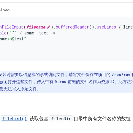
Java
nFileInput
(
filename
).
bufferedReader
().
useLines
{
line
old
(
""
)
{
some
,
text
->
ome
\n
$
text
"
安装时需要以信息流的形式访问文件，请将文件保存在项目的
/res/raw
打开这些文件，传入带有
前缀的文件名作为资源 ID。此方
e()
R.raw
您无法写入原始文件。
用
fileList()
获取包含
filesDir
目录中所有文件名称的数组