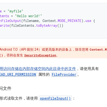
e
=
"myfile"
tents
=
"Hello world!"
nFileOutput
(
filename
,
Context
.
MODE_PRIVATE
).
use
{
write
(
fileContents
.
toByteArray
())
Android 7.0（API 级别 24）或更高版本的设备上，除非您将
Context.M
，否则会发生
。
()
SecurityException
用访问存储在内部存储空间内此目录中的文件
，请使用具有
EAD_URI_PERMISSION
属性的
FileProvider
。
问文件
形式读取文件，请使用
openFileInput()
：