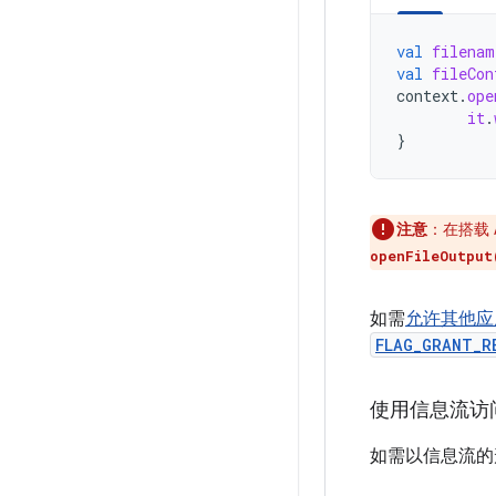
val
filenam
val
fileCon
context
.
ope
it
.
}
注意
：在搭载 
openFileOutput
如需
允许其他应
FLAG_GRANT_R
使用信息流访
如需以信息流的