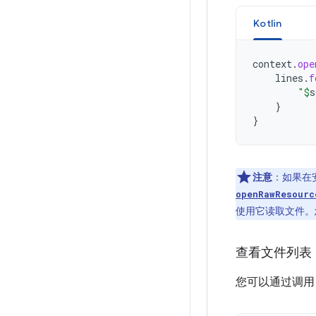
Kotlin
context
.
ope
lines
.
f
"
$
s
}
}
注意
：如果在
openRawResourc
使用它读取文件。
查看文件列表
您可以通过调