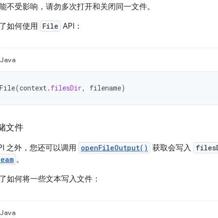
能不受影响，请勿多次打开和关闭同一文件。
示了如何使用
File
API：
Java
File
(
context
.
filesDir
,
filename
)
储文件
PI 之外，您还可以调用
openFileOutput()
获取会写入
files
ream
。
了如何将一些文本写入文件：
Java