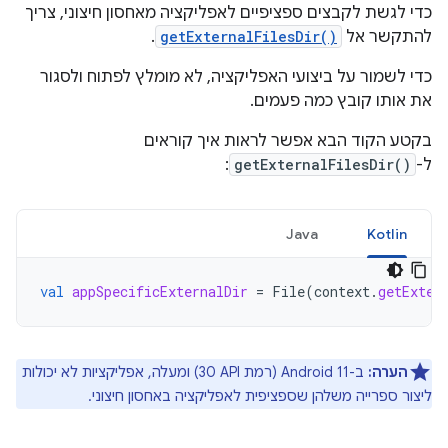
כדי לגשת לקבצים ספציפיים לאפליקציה מאחסון חיצוני, צריך
להתקשר אל
getExternalFilesDir()
.
כדי לשמור על ביצועי האפליקציה, לא מומלץ לפתוח ולסגור
את אותו קובץ כמה פעמים.
בקטע הקוד הבא אפשר לראות איך קוראים
ל-
getExternalFilesDir()
:
Java
Kotlin
val
appSpecificExternalDir
=
File
(
context
.
getExter
הערה:
ב-Android 11 (רמת API‏ 30) ומעלה, אפליקציות לא יכולות
ליצור ספרייה משלהן שספציפית לאפליקציה באחסון חיצוני.