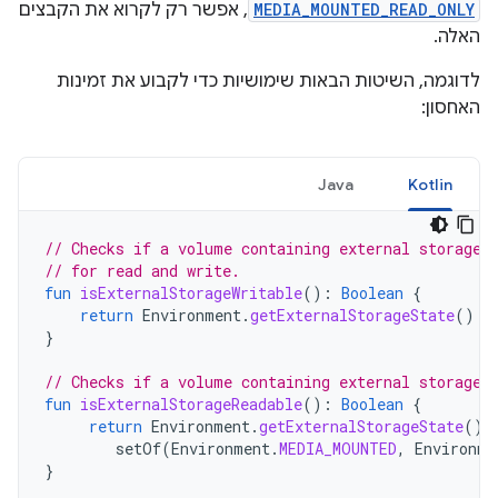
MEDIA_MOUNTED_READ_ONLY
, אפשר רק לקרוא את הקבצים
האלה.
לדוגמה, השיטות הבאות שימושיות כדי לקבוע את זמינות
האחסון:
Java
Kotlin
// Checks if a volume containing external storage 
// for read and write.
fun
isExternalStorageWritable
():
Boolean
{
return
Environment
.
getExternalStorageState
()
=
}
// Checks if a volume containing external storage 
fun
isExternalStorageReadable
():
Boolean
{
return
Environment
.
getExternalStorageState
()
setOf
(
Environment
.
MEDIA_MOUNTED
,
Environme
}