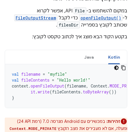
במקום להשתמש ב-
File
API, אפשר לקרוא
ל-
openFileOutput()
כדי לקבל
FileOutputStream
שכותב לקובץ בספרייה
filesDir
.
בקטע הקוד הבא מוצג איך לכתוב טקסט לקובץ:
Java
Kotlin
val
filename
=
"myfile"
val
fileContents
=
"Hello world!"
context
.
openFileOutput
(
filename
,
Context
.
MODE_PRIV
it
.
write
(
fileContents
.
toByteArray
())
}
זהירות:
במכשירים עם Android מגרסה 7.0 (רמת API‏ 24)
ומעלה, אם לא מעבירים את מצב הקובץ
Context.MODE_PRIVATE