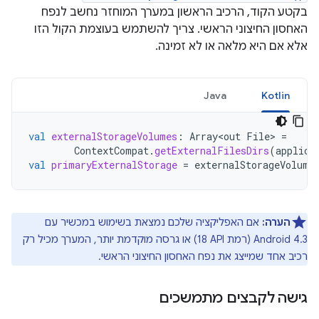
בקטע הקוד, הרכיב הראשון במערך המוחזר נחשב לנפח
האחסון החיצוני הראשי. צריך להשתמש בעוצמת הקול הזו
אלא אם היא מלאה או לא זמינה.
Java
Kotlin
val
externalStorageVolumes
:
Array<out
File
>
=
ContextCompat
.
getExternalFilesDirs
(
applica
val
primaryExternalStorage
=
externalStorageVolume
הערה:
אם האפליקציה שלכם נמצאת בשימוש במכשיר עם
Android 4.3 (רמת API‏ 18) או גרסה מוקדמת יותר, המערך מכיל רק
רכיב אחד שמייצג את נפח האחסון החיצוני הראשי.
גישה לקבצים מתמשכים