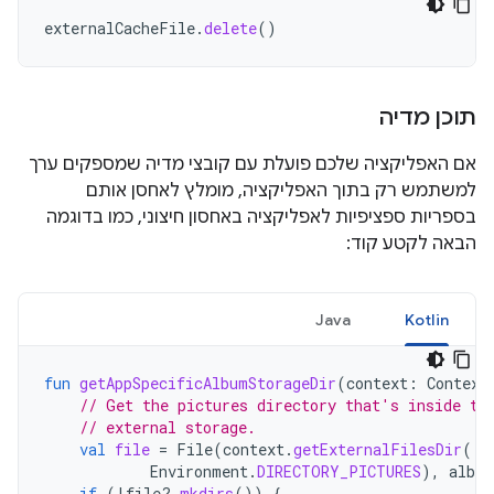
externalCacheFile
.
delete
()
תוכן מדיה
אם האפליקציה שלכם פועלת עם קובצי מדיה שמספקים ערך
למשתמש רק בתוך האפליקציה, מומלץ לאחסן אותם
בספריות ספציפיות לאפליקציה באחסון חיצוני, כמו בדוגמה
הבאה לקטע קוד:
Java
Kotlin
fun
getAppSpecificAlbumStorageDir
(
context
:
Context
// Get the pictures directory that's inside th
// external storage.
val
file
=
File
(
context
.
getExternalFilesDir
(
Environment
.
DIRECTORY_PICTURES
),
albu
if
(
!
file
?.
mkdirs
())
{