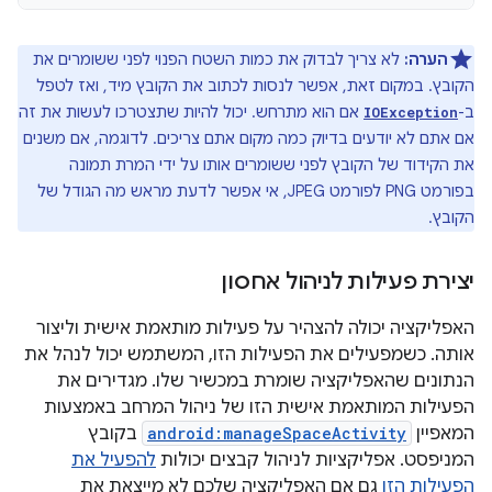
הערה:
לא צריך לבדוק את כמות השטח הפנוי לפני ששומרים את
הקובץ. במקום זאת, אפשר לנסות לכתוב את הקובץ מיד, ואז לטפל
ב-
אם הוא מתרחש. יכול להיות שתצטרכו לעשות את זה
IOException
אם אתם לא יודעים בדיוק כמה מקום אתם צריכים. לדוגמה, אם משנים
את הקידוד של הקובץ לפני ששומרים אותו על ידי המרת תמונה
בפורמט PNG לפורמט JPEG, אי אפשר לדעת מראש מה הגודל של
הקובץ.
יצירת פעילות לניהול אחסון
האפליקציה יכולה להצהיר על פעילות מותאמת אישית וליצור
אותה. כשמפעילים את הפעילות הזו, המשתמש יכול לנהל את
הנתונים שהאפליקציה שומרת במכשיר שלו. מגדירים את
הפעילות המותאמת אישית הזו של ניהול המרחב באמצעות
המאפיין
android:manageSpaceActivity
בקובץ
המניפסט. אפליקציות לניהול קבצים יכולות
להפעיל את
הפעילות הזו
גם אם האפליקציה שלכם לא מייצאת את