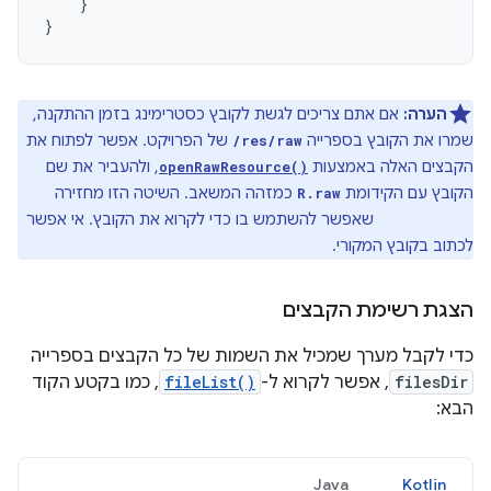
}
}
הערה:
אם אתם צריכים לגשת לקובץ כסטרימינג בזמן ההתקנה,
שמרו את הקובץ בספרייה
של הפרויקט. אפשר לפתוח את
/res/raw
הקבצים האלה באמצעות
, ולהעביר את שם
openRawResource()
הקובץ עם הקידומת
כמזהה המשאב. השיטה הזו מחזירה
R.raw
שאפשר להשתמש בו כדי לקרוא את הקובץ. אי אפשר
InputStream
לכתוב בקובץ המקורי.
הצגת רשימת הקבצים
כדי לקבל מערך שמכיל את השמות של כל הקבצים בספרייה
filesDir
, אפשר לקרוא ל-
fileList()
, כמו בקטע הקוד
הבא:
Java
Kotlin