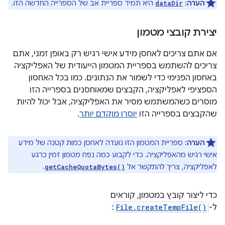
הערה:
היא תמיד ספריית אב של הספרייה החדשה הזו.
dataDir
יצירת קובצי מטמון
אם אתם צריכים לאחסן מידע אישי רגיש רק באופן זמני, אתם
צריכים להשתמש בספריית המטמון הייעודית של האפליקציה
באחסון הפנימי כדי לשמור את הנתונים. כמו בכל האחסון
הספציפי לאפליקציה, הקבצים שמאוחסנים בספרייה הזו
מוסרים כשהמשתמש מסיר את האפליקציה, אבל יכול להיות
שהקבצים בספרייה הזו
יוסרו מוקדם יותר
.
הערה:
ספריית המטמון הזו נועדה לאחסן כמות קטנה של מידע
אישי רגיש מהאפליקציה. כדי לקבוע כמה נפח מטמון זמין כרגע
לאפליקציה, צריך להתקשר אל
.
getCacheQuotaBytes()
כדי ליצור קובץ במטמון, קוראים
ל-
File.createTempFile()
: