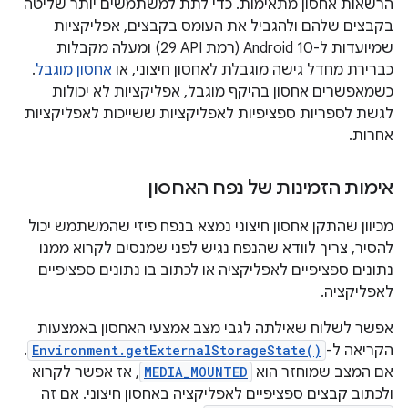
הרשאות אחסון מתאימות. כדי לתת למשתמשים יותר שליטה
בקבצים שלהם ולהגביל את העומס בקבצים, אפליקציות
שמיועדות ל-Android 10 (רמת API‏ 29) ומעלה מקבלות
כברירת מחדל גישה מוגבלת לאחסון חיצוני, או
אחסון מוגבל
.
כשמאפשרים אחסון בהיקף מוגבל, אפליקציות לא יכולות
לגשת לספריות ספציפיות לאפליקציות ששייכות לאפליקציות
אחרות.
אימות הזמינות של נפח האחסון
מכיוון שהתקן אחסון חיצוני נמצא בנפח פיזי שהמשתמש יכול
להסיר, צריך לוודא שהנפח נגיש לפני שמנסים לקרוא ממנו
נתונים ספציפיים לאפליקציה או לכתוב בו נתונים ספציפיים
לאפליקציה.
אפשר לשלוח שאילתה לגבי מצב אמצעי האחסון באמצעות
הקריאה ל-
Environment.getExternalStorageState()
.
אם המצב שמוחזר הוא
MEDIA_MOUNTED
, אז אפשר לקרוא
ולכתוב קבצים ספציפיים לאפליקציה באחסון חיצוני. אם זה