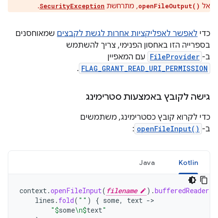
אל
, מתרחשת
.
SecurityException
openFileOutput()
כדי
לאפשר לאפליקציות אחרות לגשת לקבצים
שמאוחסנים
בספרייה הזו באחסון הפנימי, צריך להשתמש
ב-
FileProvider
עם המאפיין
.
FLAG_GRANT_READ_URI_PERMISSION
גישה לקובץ באמצעות סטרימינג
כדי לקרוא קובץ כסטרימינג, משתמשים
ב-
openFileInput()
:
Java
Kotlin
context
.
openFileInput
(
filename
).
bufferedReader
()
lines
.
fold
(
""
)
{
some
,
text
->
"
$
some
\n
$
text
"