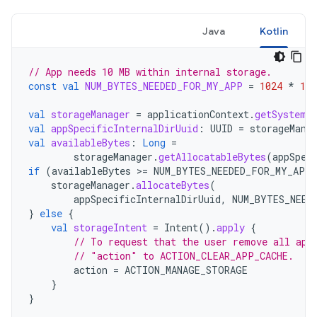
Java
Kotlin
// App needs 10 MB within internal storage.
const
val
NUM_BYTES_NEEDED_FOR_MY_APP
=
1024
*
102
val
storageManager
=
applicationContext
.
getSystemS
val
appSpecificInternalDirUuid
:
UUID
=
storageMana
val
availableBytes
:
Long
=
storageManager
.
getAllocatableBytes
(
appSpec
if
(
availableBytes
>=
NUM_BYTES_NEEDED_FOR_MY_APP
storageManager
.
allocateBytes
(
appSpecificInternalDirUuid
,
NUM_BYTES_NEED
}
else
{
val
storageIntent
=
Intent
().
apply
{
// To request that the user remove all app
// "action" to ACTION_CLEAR_APP_CACHE.
action
=
ACTION_MANAGE_STORAGE
}
}