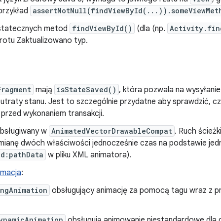
przykład
assertNotNull(findViewById(...)).someViewMet
ostatecznych metod
findViewById()
(dla (np.
Activity.fin
otu Zaktualizowano typ.
Fragment
mają
isStateSaved()
, która pozwala na wysyłanie
utraty stanu. Jest to szczególnie przydatne aby sprawdzić, cz
przed wykonaniem transakcji.
obsługiwany w
AnimatedVectorDrawableCompat
. Ruch ścieżk
ianę dwóch właściwości jednocześnie czas na podstawie jednej
id:pathData
w pliku XML animatora).
imacja
:
ingAnimation
obsługujący animację za pomocą tagu wraz z p
ynamicAnimation
obsługują animowanie niestandardowe dla 