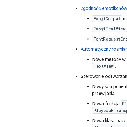
Zgodność emotikonów 
EmojiCompat
mo
EmojiTextView
FontRequestEm
Automatyczny rozmiar
Nowe metody w
TextView
.
Sterowanie odtwarzani
Nowy komponen
przewijania.
Nowa funkcja
P
PlaybackTrans
Nowa klasa baz