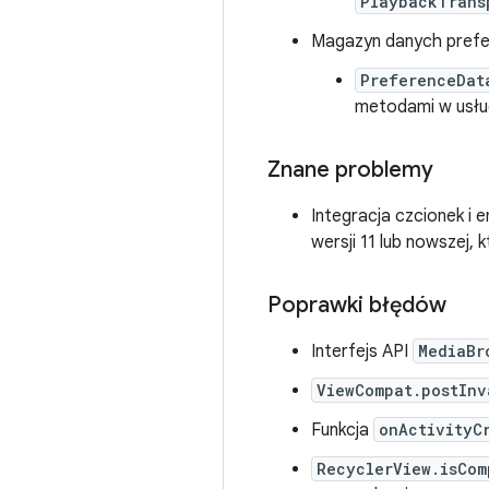
PlaybackTrans
Magazyn danych prefer
PreferenceDat
metodami w usł
Znane problemy
Integracja czcionek i 
wersji 11 lub nowszej,
Poprawki błędów
Interfejs API
MediaBr
ViewCompat.postInv
Funkcja
onActivityC
RecyclerView.isCom