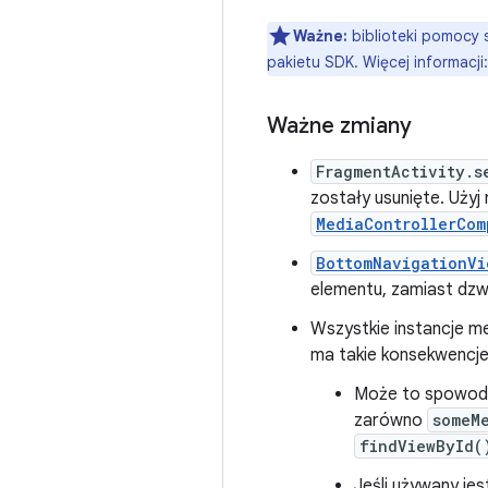
Ważne:
biblioteki pomocy 
pakietu SDK. Więcej informacji
Ważne zmiany
FragmentActivity.s
zostały usunięte. Uż
MediaControllerCom
BottomNavigationVi
elementu, zamiast dz
Wszystkie instancje 
ma takie konsekwencje
Może to spowodow
zarówno
someM
findViewById(
Jeśli używany je