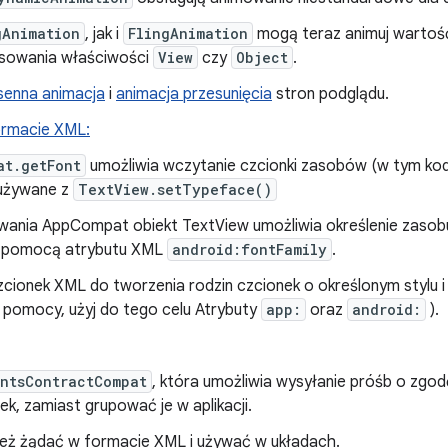
gAnimation
, jak i
FlingAnimation
mogą teraz animuj wartoś
osowania właściwości
View
czy
Object
.
senna animacja
i
animacja przesunięcia
stron podglądu.
ormacie XML:
at.getFont
umożliwia wczytanie czcionki zasobów (w tym kod
używane z
TextView.setTypeface()
ania AppCompat obiekt TextView umożliwia określenie zasobu 
a pomocą atrybutu XML
android:fontFamily
.
zcionek XML do tworzenia rodzin czcionek o określonym stylu i 
s pomocy, użyj do tego celu Atrybuty
app:
oraz
android:
).
ontsContractCompat
, która umożliwia wysyłanie próśb o zgod
k, zamiast grupować je w aplikacji.
też żądać w formacie XML i używać w układach.