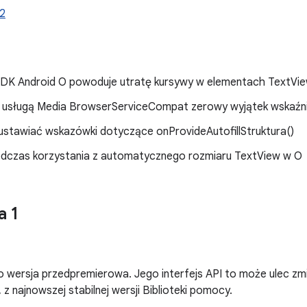
a2
 SDK Android O powoduje utratę kursywy w elementach TextVi
 z usługą Media BrowserServiceCompat zerowy wyjątek wskaźn
ustawiać wskazówki dotyczące onProvideAutofillStruktura()
odczas korzystania z automatycznego rozmiaru TextView w O
a 1
o wersja przedpremierowa. Jego interfejs API to może ulec zmia
 z najnowszej stabilnej wersji Biblioteki pomocy.