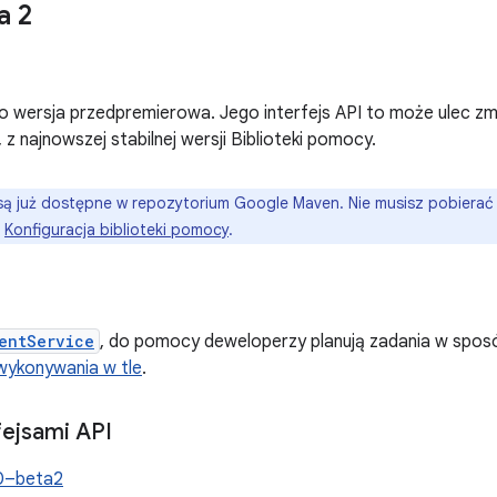
a 2
o wersja przedpremierowa. Jego interfejs API to może ulec zmi
 z najnowszej stabilnej wersji Biblioteki pomocy.
są już dostępne w repozytorium Google Maven. Nie musisz pobiera
:
Konfiguracja biblioteki pomocy
.
entService
, do pomocy deweloperzy planują zadania w spo
 wykonywania w tle
.
fejsami API
.0–beta2