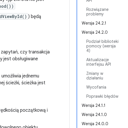
API
hod())
Rozwiązane
problemy
dViewById()
) będą
Wersja 24.2.1
Wersja 24.2.0
Podział biblioteki
pomocy (wersja
4)
 zapytań, czy transakcja
y jest obsługiwane
Aktualizacje
interfejsu API
Zmiany w
i umożliwia jednemu
działaniu
 ścieżki, ścieżka jest
Wycofania
Poprawki błędów
Wersja 24.1.1
rędkością początkową i
Wersja 24.1.0
Wersja 24.0.0
dowolnego obiektu.