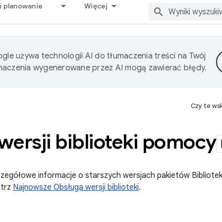
i planowanie
Więcej
gle używa technologii AI do tłumaczenia treści na Twój
umaczenia wygenerowane przez AI mogą zawierać błędy.
Czy te ws
ersji biblioteki pomocy
zczegółowe informacje o starszych wersjach pakietów Bibliote
atrz
Najnowsze Obsługa wersji biblioteki
.