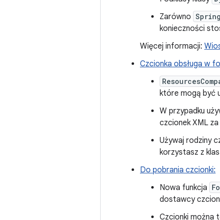
Zarówno
Sprin
konieczności st
Więcej informacji:
Wio
Czcionka obsługa w f
ResourcesComp
które mogą być 
W przypadku używ
czcionek XML z
Używaj rodziny c
korzystasz z kla
Do pobrania czcionki:
Nowa funkcja
F
dostawcy czcione
Czcionki można 