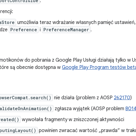
portControlGlue
.
encji:
aStore
umożliwia teraz wdrażanie własnych pamięć ustawień,
udze
Preference
i
PreferenceManager
.
emotikonów do pobrania z Google Play Usługi działają tylko w 
 które są obecnie dostępna w
Google Play Program testów beta
owserCompat.search()
nie działa (problem z AOSP
262170
)
alidateOnAnimation()
zgłasza wyjątek (AOSP problem
801
reated()
wywołała fragmenty w zniszczonej aktywności
putingLayout()
powinien zwracać wartość „prawda” w trakci