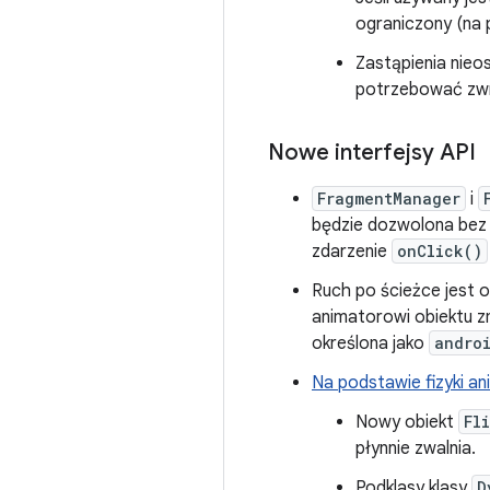
ograniczony (na 
Zastąpienia nie
potrzebować zwr
Nowe interfejsy API
FragmentManager
i
będzie dozwolona bez 
zdarzenie
onClick()
Ruch po ścieżce jest 
animatorowi obiektu zm
określona jako
andro
Na podstawie fizyki an
Nowy obiekt
Fl
płynnie zwalnia.
Podklasy klasy
D