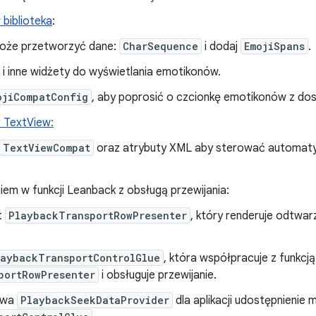
biblioteka
:
że przetworzyć dane:
CharSequence
i dodaj
EmojiSpans
.
i inne widżety do wyświetlania emotikonów.
ojiCompatConfig
, aby poprosić o czcionkę emotikonów z dos
 TextView:
TextViewCompat
oraz atrybuty XML aby sterować automat
em w funkcji Leanback z obsługą przewijania:
t
PlaybackTransportRowPresenter
, który renderuje odtwa
laybackTransportControlGlue
, która współpracuje z funkcją
portRowPresenter
i obsługuje przewijanie.
owa
PlaybackSeekDataProvider
dla aplikacji udostępnienie m