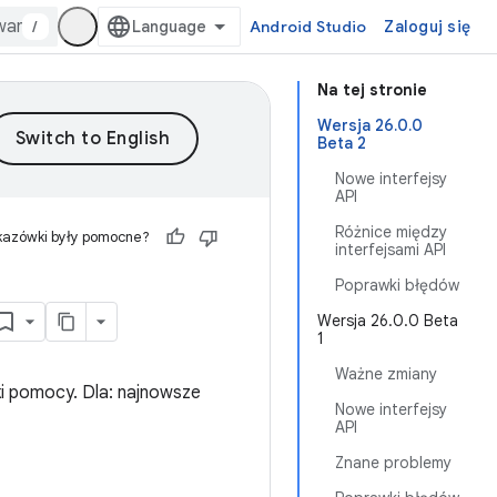
/
Android Studio
Zaloguj się
Na tej stronie
Wersja 26.0.0
Beta 2
Nowe interfejsy
API
Różnice między
kazówki były pomocne?
interfejsami API
Poprawki błędów
Wersja 26.0.0 Beta
1
Ważne zmiany
ki pomocy. Dla: najnowsze
Nowe interfejsy
API
Znane problemy