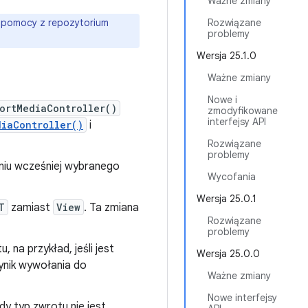
Ważne zmiany
ć pomocy z repozytorium
Rozwiązane
problemy
Wersja 25.1.0
Ważne zmiany
Nowe i
ortMediaController()
zmodyfikowane
interfejsy API
diaController()
i
Rozwiązane
problemy
iu wcześniej wybranego
Wycofania
Wersja 25.0.1
T
zamiast
View
. Ta zmiana
Rozwiązane
problemy
na przykład, jeśli jest
Wersja 25.0.0
wynik wywołania do
Ważne zmiany
Nowe interfejsy
gdy typ zwrotu nie jest