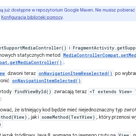
są już dostępne w repozytorium Google Maven. Nie musisz pobiera
:
Konfiguracja biblioteki pomocy
.
etSupportMediaController()
i
FragmentActivity.getSupp
yj nowych statycznych metod
MediaControllerCompat.setMe
pat.getMediaController()
.
ew
dzwoni teraz
onNavigationItemReselected()
po wybran
wonić
onNavigationItemSelected()
metody
findViewById()
zwracają teraz
<T extends View> 
:
ać, że istniejący kod będzie mieć niejednoznaczny typ zwrotu, 
ethod(View)
, jak i
someMethod(TextView)
, który przenosi 
)
st język źródłowy Java 8, wymaga to jawnego rzutu na
View
, 